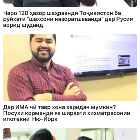
Чаро 120 ҳазор шаҳрванди Тоҷикистон ба
рӯйхати “шахсони назоратшаванда” дар Русия
ворид шуданд
Дар ИМА чӣ тавр хона харидан мумкин?
Посухи корманди як ширкати хизматрасонии
ипотекии Ню-Йорк