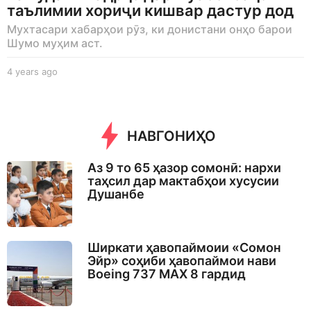
таълимии хориҷи кишвар дастур дод
Мухтасари хабарҳои рӯз, ки донистани онҳо барои
Шумо муҳим аст.
4 years ago
4
y
e
a
r
НАВГОНИҲО
s
a
g
Аз 9 то 65 ҳазор сомонӣ: нархи
o
таҳсил дар мактабҳои хусусии
Душанбе
Ширкати ҳавопаймоии «Сомон
Эйр» соҳиби ҳавопаймои нави
Boeing 737 MAX 8 гардид