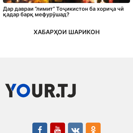
Дар давраи “лимит” Тоҷикистон ба хориҷа чӣ
қадар барқ мефурӯшад?
ХАБАРҲОИ ШАРИКОН