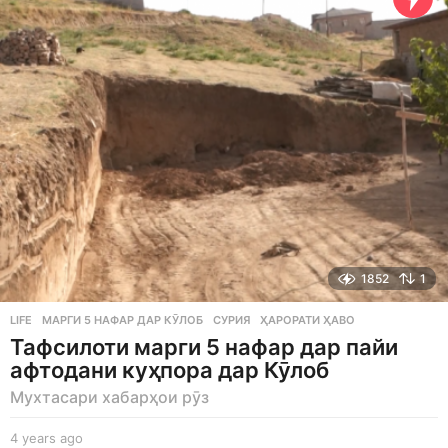
g
o
1852
1
LIFE
МАРГИ 5 НАФАР ДАР КӮЛОБ
,
СУРИЯ
,
ҲАРОРАТИ ҲАВО
Тафсилоти марги 5 нафар дар пайи
афтодани куҳпора дар Кӯлоб
Мухтасари хабарҳои рӯз
4 years ago
4