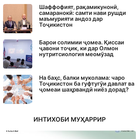
Шаффофият, рақамикунонӣ,
самаранокӣ: самти нави рушди
маъмурияти андоз дар
Тоҷикистон
Барои солимии ҷомеа. Қиссаи
ҷавони тоҷик, ки дар Олмон
нутритсиология меомӯзад
На баҳс, балки муколама: чаро
Тоҷикистон ба гуфтугӯи давлат ва
ҷомеаи шаҳрвандӣ ниёз дорад?
ИНТИХОБИ МУҲАРРИР