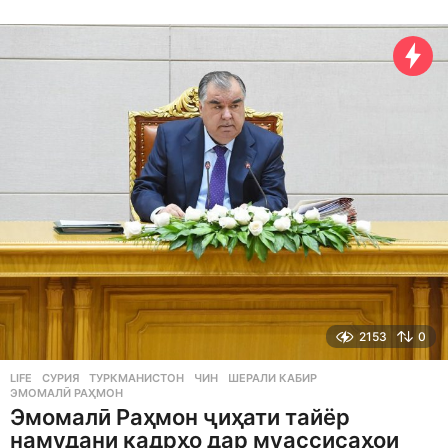
y
e
a
r
s
a
g
o
2153
0
LIFE
СУРИЯ
,
ТУРКМАНИСТОН
,
ЧИН
,
ШЕРАЛИ КАБИР
,
ЭМОМАЛӢ РАҲМОН
Эмомалӣ Раҳмон ҷиҳати тайёр
намудани кадрҳо дар муассисаҳои