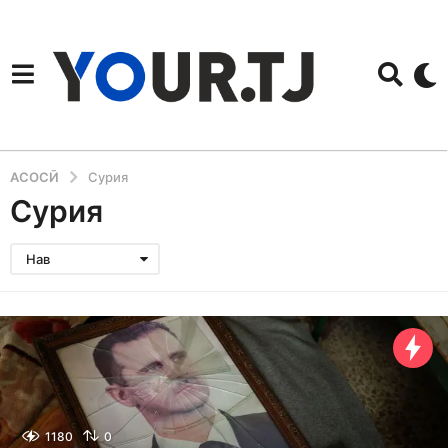
АСОСӢ
Сурия
Сурия
Нав
1180
0