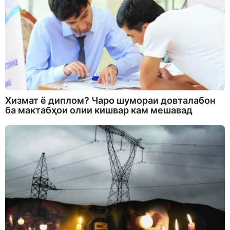
Хизмат ё диплом? Чаро шумораи довталабон
ба мактабҳои олии кишвар кам мешавад