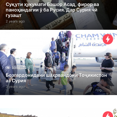
Суқути ҳукумати Башор Асад, фирор ва
паноҳандагии ӯ ба Русия. Дар Сурия чӣ
гузашт
2 years ago
2
y
e
a
r
s
a
g
o
3394
0
Бозгардонидани шаҳрвандони Тоҷикистон
аз Сурия
3 years ago
3
y
e
a
r
s
a