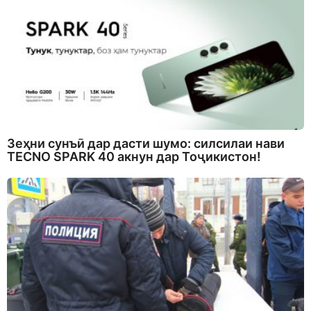
Зеҳни сунъӣ дар дасти шумо: силсилаи нави
TECNO SPARK 40 акнун дар Тоҷикистон!