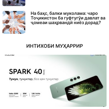
На баҳс, балки муколама: чаро
Тоҷикистон ба гуфтугӯи давлат ва
ҷомеаи шаҳрвандӣ ниёз дорад?
ИНТИХОБИ МУҲАРРИР