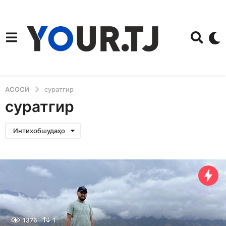
АСОСӢ
суратгир
суратгир
Интихобшудаҳо
1376
1