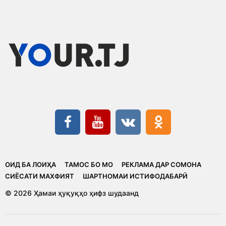
ОИД БА ЛОИҲА
ТАМОС БО МО
РЕКЛАМА ДАР СОМОНА
CИЁСАТИ МАХФИЯТ
ШАРТНОМАИ ИСТИФОДАБАРӢ
© 2026 Ҳамаи ҳуқуқҳо ҳифз шудаанд