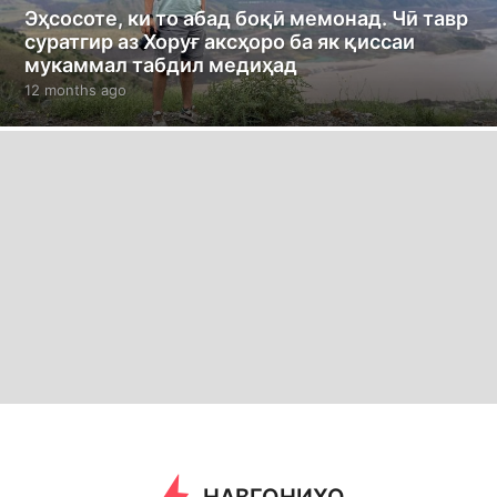
Эҳсосоте, ки то абад боқӣ мемонад. Чӣ тавр
суратгир аз Хоруғ аксҳоро ба як қиссаи
мукаммал табдил медиҳад
12 months ago
1
2
m
o
n
t
h
s
a
g
o