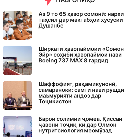
НАВГОНИҲО
Аз 9 то 65 ҳазор сомонӣ: нархи
таҳсил дар мактабҳои хусусии
Душанбе
Ширкати ҳавопаймоии «Сомон
Эйр» соҳиби ҳавопаймои нави
Boeing 737 MAX 8 гардид
Шаффофият, рақамикунонӣ,
самаранокӣ: самти нави рушди
маъмурияти андоз дар
Тоҷикистон
Барои солимии ҷомеа. Қиссаи
ҷавони тоҷик, ки дар Олмон
нутритсиология меомӯзад