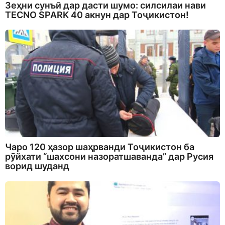
Зеҳни сунъӣ дар дасти шумо: силсилаи нави
TECNO SPARK 40 акнун дар Тоҷикистон!
Чаро 120 ҳазор шаҳрванди Тоҷикистон ба
рӯйхати “шахсони назоратшаванда” дар Русия
ворид шуданд