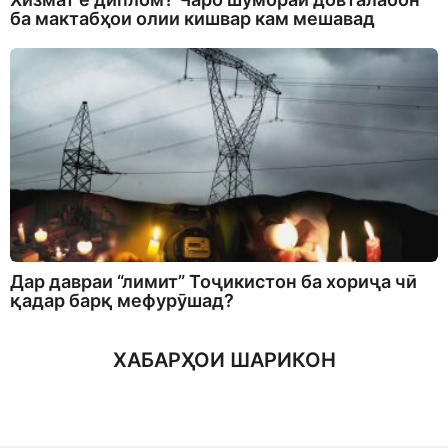
ба мактабҳои олии кишвар кам мешавад
Дар давраи “лимит” Тоҷикистон ба хориҷа чӣ
қадар барқ мефурӯшад?
ХАБАРҲОИ ШАРИКОН