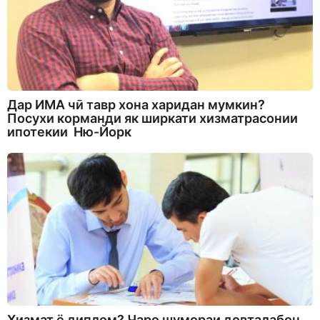
Дар ИМА чӣ тавр хона харидан мумкин?
Посухи корманди як ширкати хизматрасонии
ипотекии Ню-Йорк
Хизмат ё диплом? Чаро шумораи довталабон