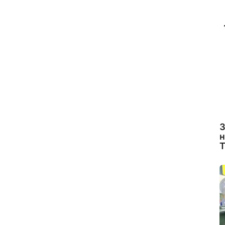
З
н
Т