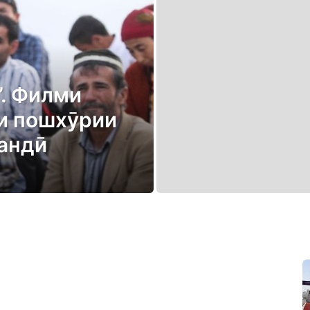
”. Филми
ни пошхӯрии
андӣ