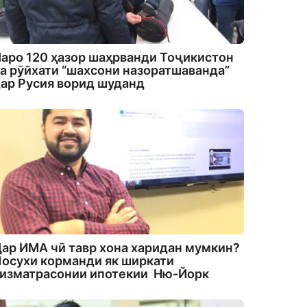
аро 120 ҳазор шаҳрванди Тоҷикистон
а рӯйхати “шахсони назоратшаванда”
ар Русия ворид шуданд
ар ИМА чӣ тавр хона харидан мумкин?
осухи корманди як ширкати
изматрасонии ипотекии Ню-Йорк