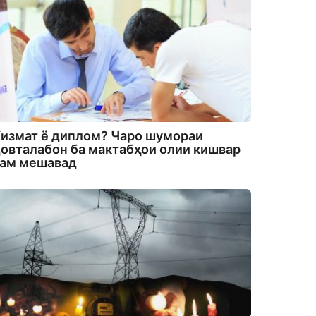
измат ё диплом? Чаро шумораи
овталабон ба мактабҳои олии кишвар
кам мешавад