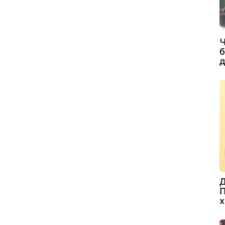
Ч
б
д
Д
П
х