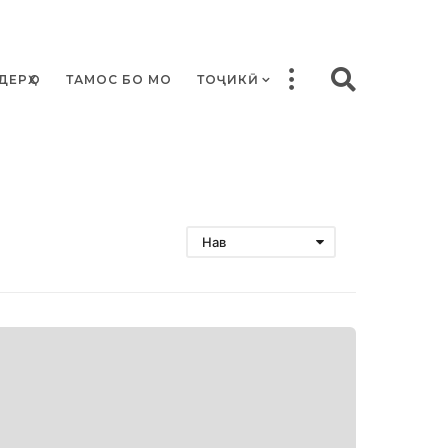
ДЕРҲО
ТАМОС БО МО
ТОҶИКӢ
Нав