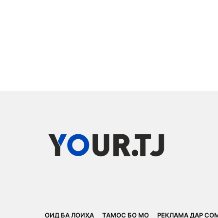
ОИД БА ЛОИҲА
ТАМОС БО МО
РЕКЛАМА ДАР СО