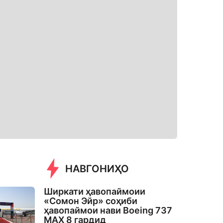
НАВГОНИҲО
Ширкати ҳавопаймоии
«Сомон Эйр» соҳиби
ҳавопаймои нави Boeing 737
MAX 8 гардид