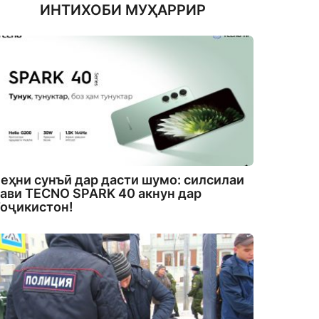
ИНТИХОБИ МУҲАРРИР
еҳни сунъӣ дар дасти шумо: силсилаи
ави TECNO SPARK 40 акнун дар
оҷикистон!