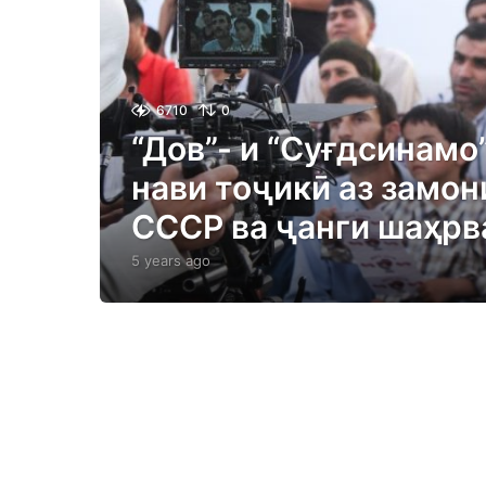
6710
0
“Дов”- и “Суғдсинамо
нави тоҷикӣ аз замо
СССР ва ҷанги шаҳрв
5 years ago
5
y
e
a
r
s
a
g
o