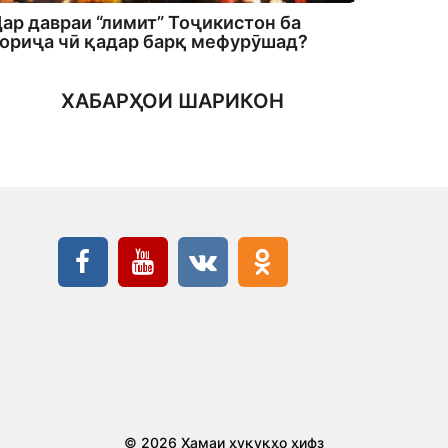
ар давраи “лимит” Тоҷикистон ба
ориҷа чӣ қадар барқ мефурӯшад?
ХАБАРҲОИ ШАРИКОН
© 2026 Ҳамаи ҳуқуқҳо ҳифз