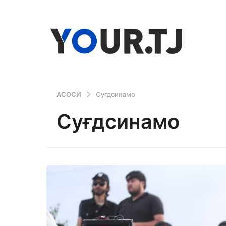
АСОСӢ
Суғдсинамо
Суғдсинамо