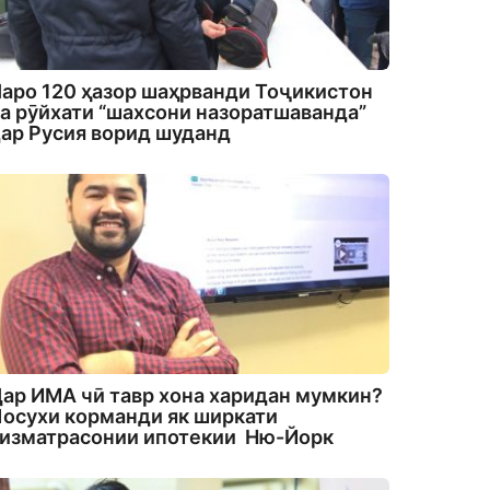
аро 120 ҳазор шаҳрванди Тоҷикистон
а рӯйхати “шахсони назоратшаванда”
ар Русия ворид шуданд
ар ИМА чӣ тавр хона харидан мумкин?
осухи корманди як ширкати
изматрасонии ипотекии Ню-Йорк