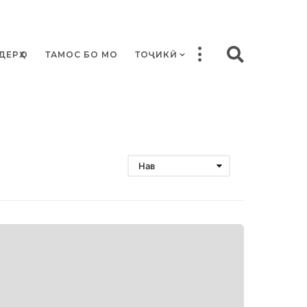
ДЕРҲО
ТАМОС БО МО
ТОҶИКӢ
Нав