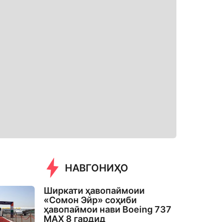
НАВГОНИҲО
Ширкати ҳавопаймоии
«Сомон Эйр» соҳиби
ҳавопаймои нави Boeing 737
MAX 8 гардид