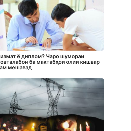
измат ё диплом? Чаро шумораи
овталабон ба мактабҳои олии кишвар
кам мешавад