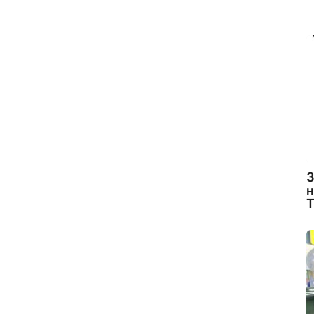
З
н
Т