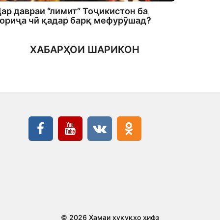
ар давраи “лимит” Тоҷикистон ба
ориҷа чӣ қадар барқ мефурӯшад?
ХАБАРҲОИ ШАРИКОН
© 2026 Ҳамаи ҳуқуқҳо ҳифз