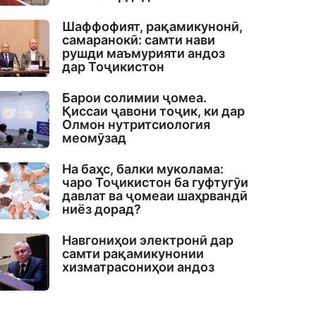
Шаффофият, рақамикунонӣ,
самаранокӣ: самти нави
рушди маъмурияти андоз
дар Тоҷикистон
Барои солимии ҷомеа.
Қиссаи ҷавони тоҷик, ки дар
Олмон нутритсиология
меомӯзад
На баҳс, балки муколама:
чаро Тоҷикистон ба гуфтугӯи
давлат ва ҷомеаи шаҳрвандӣ
ниёз дорад?
Навгониҳои электронӣ дар
самти рақамикунонии
хизматрасониҳои андоз