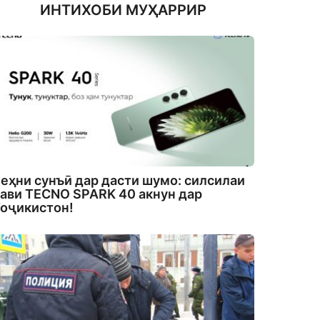
ИНТИХОБИ МУҲАРРИР
еҳни сунъӣ дар дасти шумо: силсилаи
ави TECNO SPARK 40 акнун дар
оҷикистон!