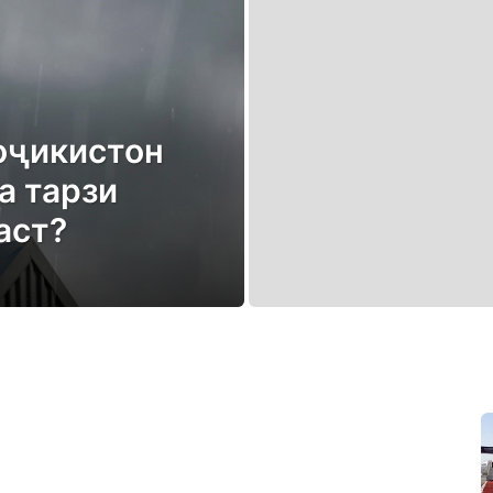
Тоҷикистон
а тарзи
аст?