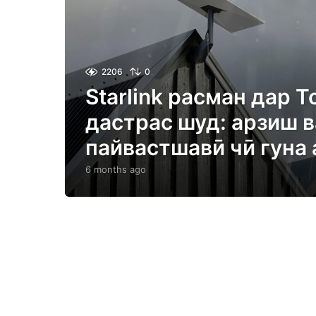
2206
0
Starlink расман дар 
дастрас шуд: арзиш в
пайвастшавӣ чӣ гуна 
6 months ago
6
m
o
n
t
h
s
a
g
o