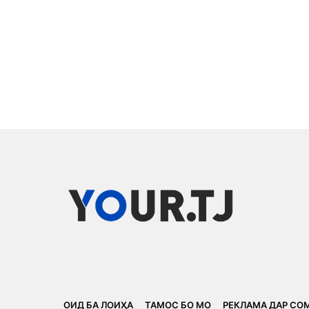
ОИД БА ЛОИҲА
ТАМОС БО МО
РЕКЛАМА ДАР СО