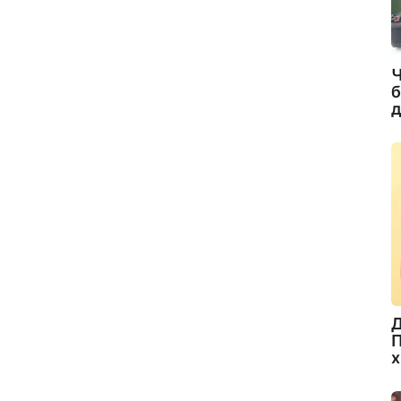
Ч
б
д
Д
П
х