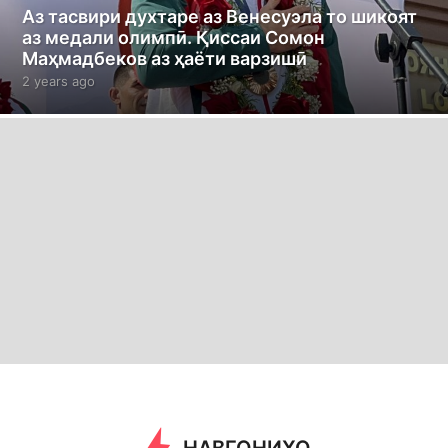
Аз тасвири духтаре аз Венесуэла то шикоят
аз медали олимпӣ. Қиссаи Сомон
Маҳмадбеков аз ҳаёти варзишӣ
2 years ago
2
y
e
a
r
s
a
g
o