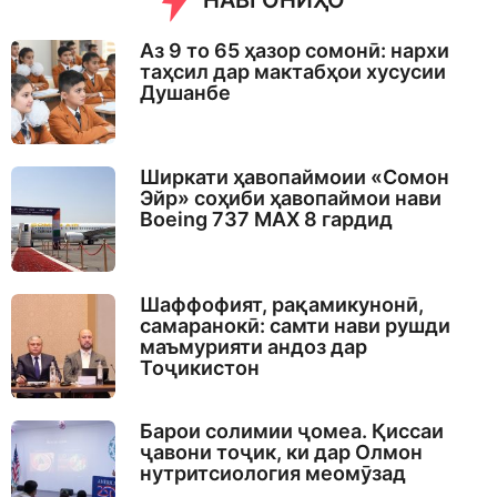
НАВГОНИҲО
Аз 9 то 65 ҳазор сомонӣ: нархи
таҳсил дар мактабҳои хусусии
Душанбе
Ширкати ҳавопаймоии «Сомон
Эйр» соҳиби ҳавопаймои нави
Boeing 737 MAX 8 гардид
Шаффофият, рақамикунонӣ,
самаранокӣ: самти нави рушди
маъмурияти андоз дар
Тоҷикистон
Барои солимии ҷомеа. Қиссаи
ҷавони тоҷик, ки дар Олмон
нутритсиология меомӯзад