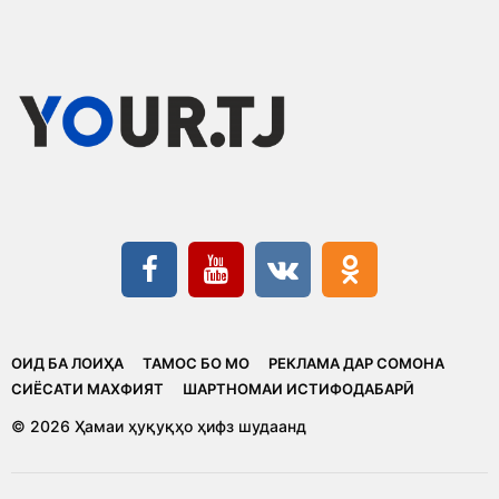
ОИД БА ЛОИҲА
ТАМОС БО МО
РЕКЛАМА ДАР СОМОНА
CИЁСАТИ МАХФИЯТ
ШАРТНОМАИ ИСТИФОДАБАРӢ
© 2026 Ҳамаи ҳуқуқҳо ҳифз шудаанд