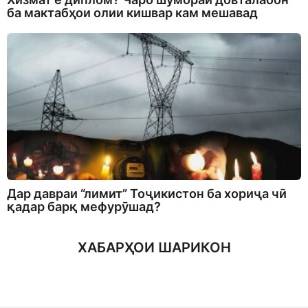
ба мактабҳои олии кишвар кам мешавад
Дар давраи “лимит” Тоҷикистон ба хориҷа чӣ
қадар барқ мефурӯшад?
ХАБАРҲОИ ШАРИКОН