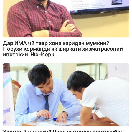
Дар ИМА чӣ тавр хона харидан мумкин?
Посухи корманди як ширкати хизматрасонии
ипотекии Ню-Йорк
Хизмат ё диплом? Чаро шумораи довталабон