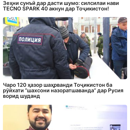
Зеҳни сунъӣ дар дасти шумо: силсилаи нави
TECNO SPARK 40 акнун дар Тоҷикистон!
Чаро 120 ҳазор шаҳрванди Тоҷикистон ба
рӯйхати “шахсони назоратшаванда” дар Русия
ворид шуданд