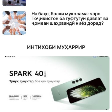
На баҳс, балки муколама: чаро
Тоҷикистон ба гуфтугӯи давлат ва
ҷомеаи шаҳрвандӣ ниёз дорад?
ИНТИХОБИ МУҲАРРИР