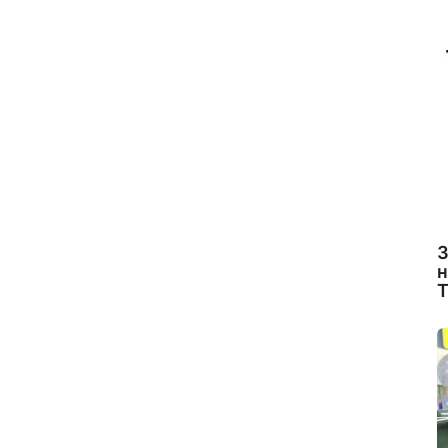
З
н
Т