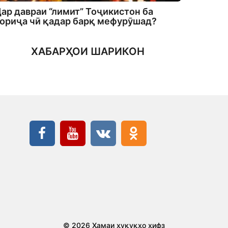
ар давраи “лимит” Тоҷикистон ба
ориҷа чӣ қадар барқ мефурӯшад?
ХАБАРҲОИ ШАРИКОН
© 2026 Ҳамаи ҳуқуқҳо ҳифз