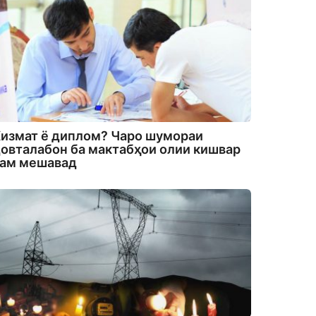
измат ё диплом? Чаро шумораи
овталабон ба мактабҳои олии кишвар
кам мешавад