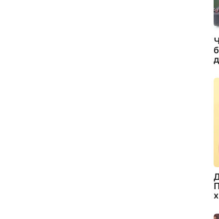
Ч
б
д
Д
П
х