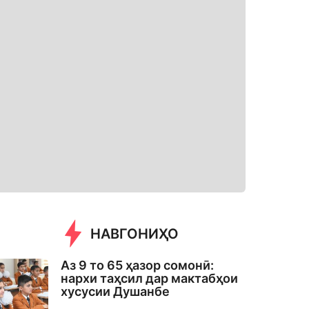
НАВГОНИҲО
Аз 9 то 65 ҳазор сомонӣ:
нархи таҳсил дар мактабҳои
хусусии Душанбе