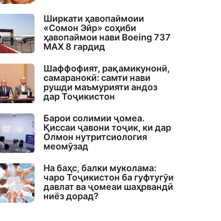
Ширкати ҳавопаймоии
«Сомон Эйр» соҳиби
ҳавопаймои нави Boeing 737
MAX 8 гардид
Шаффофият, рақамикунонӣ,
самаранокӣ: самти нави
рушди маъмурияти андоз
дар Тоҷикистон
Барои солимии ҷомеа.
Қиссаи ҷавони тоҷик, ки дар
Олмон нутритсиология
меомӯзад
На баҳс, балки муколама:
чаро Тоҷикистон ба гуфтугӯи
давлат ва ҷомеаи шаҳрвандӣ
ниёз дорад?