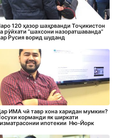
аро 120 ҳазор шаҳрванди Тоҷикистон
а рӯйхати “шахсони назоратшаванда”
ар Русия ворид шуданд
ар ИМА чӣ тавр хона харидан мумкин?
осухи корманди як ширкати
изматрасонии ипотекии Ню-Йорк