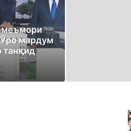
рмеъмори
 Ӯро мардум
о танқид