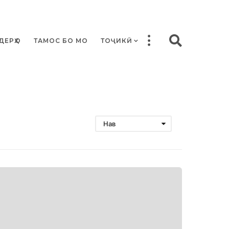
ДЕРҲО
ТАМОС БО МО
ТОҶИКӢ
Нав