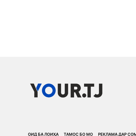
ОИД БА ЛОИҲА
ТАМОС БО МО
РЕКЛАМА ДАР СО