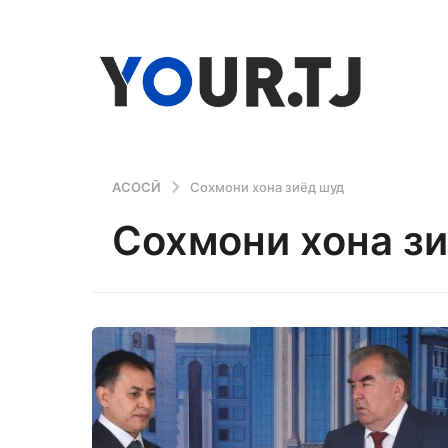
АСОСӢ
Сохмони хона зиёд шуд
Сохмони хона з