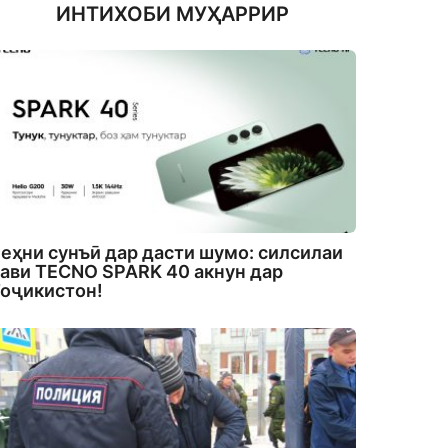
ИНТИХОБИ МУҲАРРИР
еҳни сунъӣ дар дасти шумо: силсилаи
ави TECNO SPARK 40 акнун дар
оҷикистон!