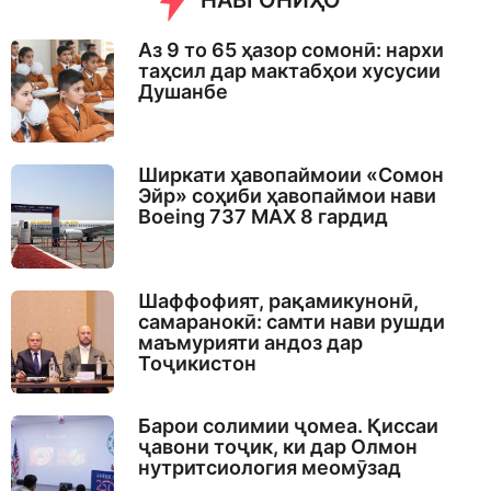
НАВГОНИҲО
Аз 9 то 65 ҳазор сомонӣ: нархи
таҳсил дар мактабҳои хусусии
Душанбе
Ширкати ҳавопаймоии «Сомон
Эйр» соҳиби ҳавопаймои нави
Boeing 737 MAX 8 гардид
Шаффофият, рақамикунонӣ,
самаранокӣ: самти нави рушди
маъмурияти андоз дар
Тоҷикистон
Барои солимии ҷомеа. Қиссаи
ҷавони тоҷик, ки дар Олмон
нутритсиология меомӯзад