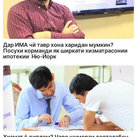
Дар ИМА чӣ тавр хона харидан мумкин?
Посухи корманди як ширкати хизматрасонии
ипотекии Ню-Йорк
Хизмат ё диплом? Чаро шумораи довталабон