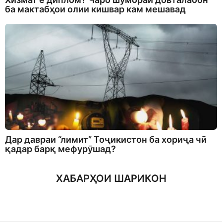
ба мактабҳои олии кишвар кам мешавад
Дар давраи “лимит” Тоҷикистон ба хориҷа чӣ
қадар барқ мефурӯшад?
ХАБАРҲОИ ШАРИКОН