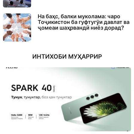
На баҳс, балки муколама: чаро
Тоҷикистон ба гуфтугӯи давлат ва
ҷомеаи шаҳрвандӣ ниёз дорад?
ИНТИХОБИ МУҲАРРИР