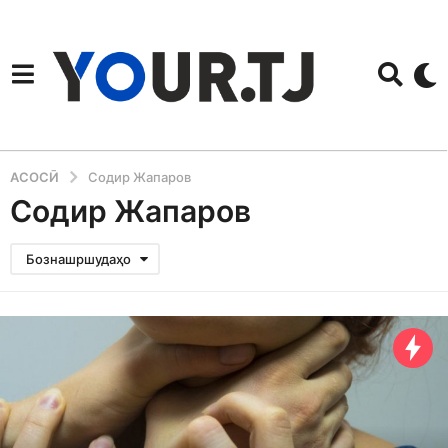
АСОСӢ
Содир Жапаров
Содир Жапаров
Бознашршудаҳо