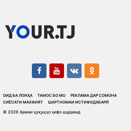
ОИД БА ЛОИҲА
ТАМОС БО МО
РЕКЛАМА ДАР СОМОНА
CИЁСАТИ МАХФИЯТ
ШАРТНОМАИ ИСТИФОДАБАРӢ
© 2026 Ҳамаи ҳуқуқҳо ҳифз шудаанд