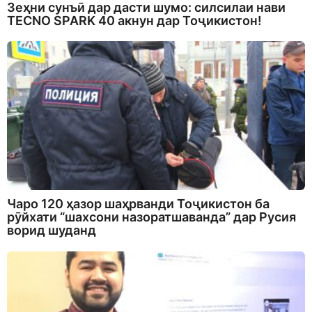
Зеҳни сунъӣ дар дасти шумо: силсилаи нави
TECNO SPARK 40 акнун дар Тоҷикистон!
Чаро 120 ҳазор шаҳрванди Тоҷикистон ба
рӯйхати “шахсони назоратшаванда” дар Русия
ворид шуданд