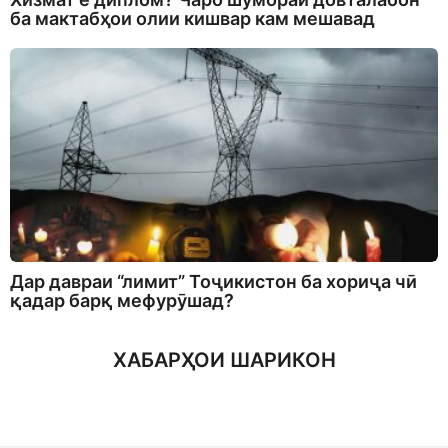
ба мактабҳои олии кишвар кам мешавад
Дар давраи “лимит” Тоҷикистон ба хориҷа чӣ
қадар барқ мефурӯшад?
ХАБАРҲОИ ШАРИКОН