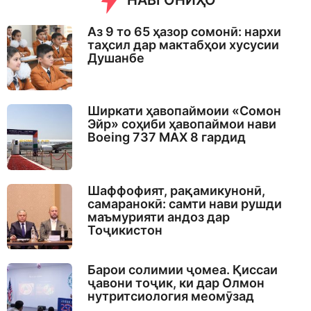
НАВГОНИҲО
Аз 9 то 65 ҳазор сомонӣ: нархи
таҳсил дар мактабҳои хусусии
Душанбе
Ширкати ҳавопаймоии «Сомон
Эйр» соҳиби ҳавопаймои нави
Boeing 737 MAX 8 гардид
Шаффофият, рақамикунонӣ,
самаранокӣ: самти нави рушди
маъмурияти андоз дар
Тоҷикистон
Барои солимии ҷомеа. Қиссаи
ҷавони тоҷик, ки дар Олмон
нутритсиология меомӯзад