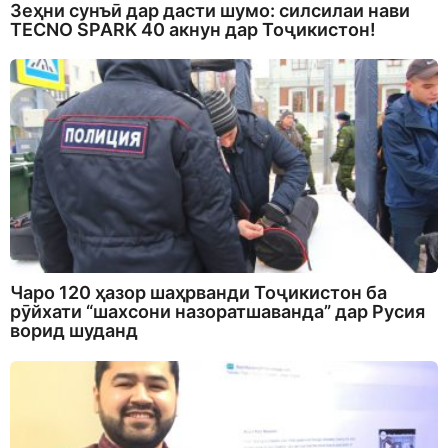
Зеҳни сунъӣ дар дасти шумо: силсилаи нави
TECNO SPARK 40 акнун дар Тоҷикистон!
Чаро 120 ҳазор шаҳрванди Тоҷикистон ба
рӯйхати “шахсони назоратшаванда” дар Русия
ворид шуданд