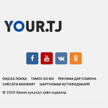
ОИД БА ЛОИҲА
ТАМОС БО МО
РЕКЛАМА ДАР СОМОНА
CИЁСАТИ МАХФИЯТ
ШАРТНОМАИ ИСТИФОДАБАРӢ
© 2026 Ҳамаи ҳуқуқҳо ҳифз шудаанд