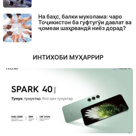
На баҳс, балки муколама: чаро
Тоҷикистон ба гуфтугӯи давлат ва
ҷомеаи шаҳрвандӣ ниёз дорад?
ИНТИХОБИ МУҲАРРИР