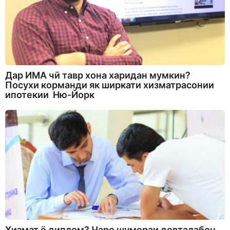
Дар ИМА чӣ тавр хона харидан мумкин?
Посухи корманди як ширкати хизматрасонии
ипотекии Ню-Йорк
Хизмат ё диплом? Чаро шумораи довталабон