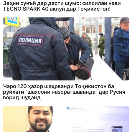
Зеҳни сунъӣ дар дасти шумо: силсилаи нави
TECNO SPARK 40 акнун дар Тоҷикистон!
Чаро 120 ҳазор шаҳрванди Тоҷикистон ба
рӯйхати “шахсони назоратшаванда” дар Русия
ворид шуданд