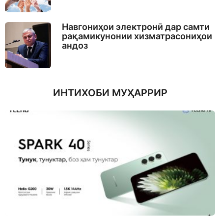
Навгониҳои электронӣ дар самти
рақамикунонии хизматрасониҳои
андоз
ИНТИХОБИ МУҲАРРИР