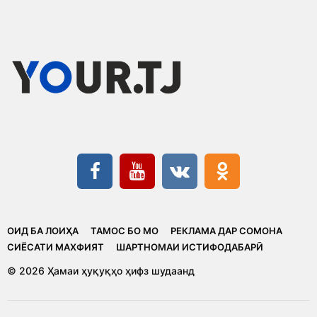
ОИД БА ЛОИҲА
ТАМОС БО МО
РЕКЛАМА ДАР СОМОНА
CИЁСАТИ МАХФИЯТ
ШАРТНОМАИ ИСТИФОДАБАРӢ
© 2026 Ҳамаи ҳуқуқҳо ҳифз шудаанд