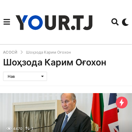
АСОСӢ
Шоҳзода Карим Оғохон
Шоҳзода Карим Оғохон
Нав
4470
1