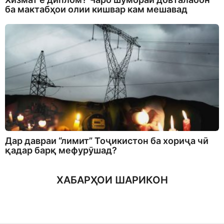
ба мактабҳои олии кишвар кам мешавад
Дар давраи “лимит” Тоҷикистон ба хориҷа чӣ
қадар барқ мефурӯшад?
ХАБАРҲОИ ШАРИКОН