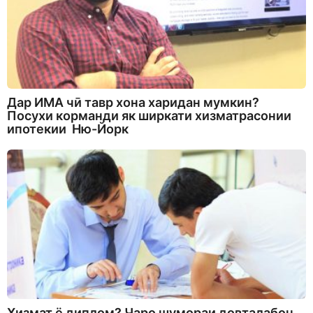
Дар ИМА чӣ тавр хона харидан мумкин?
Посухи корманди як ширкати хизматрасонии
ипотекии Ню-Йорк
Хизмат ё диплом? Чаро шумораи довталабон