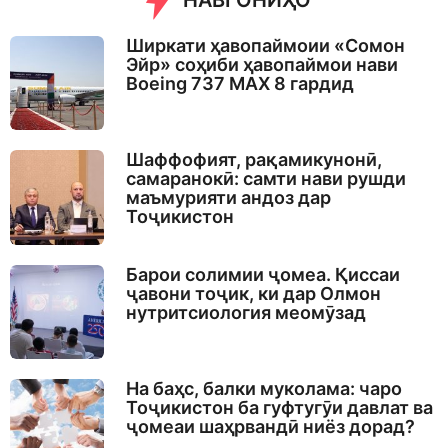
НАВГОНИҲО
Ширкати ҳавопаймоии «Сомон
Эйр» соҳиби ҳавопаймои нави
Boeing 737 MAX 8 гардид
Шаффофият, рақамикунонӣ,
самаранокӣ: самти нави рушди
маъмурияти андоз дар
Тоҷикистон
Барои солимии ҷомеа. Қиссаи
ҷавони тоҷик, ки дар Олмон
нутритсиология меомӯзад
На баҳс, балки муколама: чаро
Тоҷикистон ба гуфтугӯи давлат ва
ҷомеаи шаҳрвандӣ ниёз дорад?