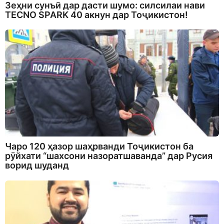
Зеҳни сунъӣ дар дасти шумо: силсилаи нави
TECNO SPARK 40 акнун дар Тоҷикистон!
Чаро 120 ҳазор шаҳрванди Тоҷикистон ба
рӯйхати “шахсони назоратшаванда” дар Русия
ворид шуданд