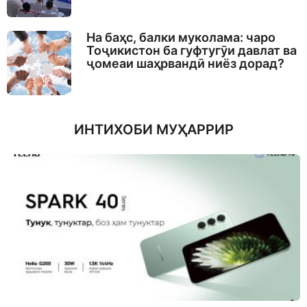
На баҳс, балки муколама: чаро
Тоҷикистон ба гуфтугӯи давлат ва
ҷомеаи шаҳрвандӣ ниёз дорад?
ИНТИХОБИ МУҲАРРИР