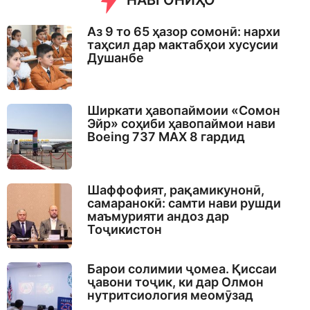
НАВГОНИҲО
Аз 9 то 65 ҳазор сомонӣ: нархи
таҳсил дар мактабҳои хусусии
Душанбе
Ширкати ҳавопаймоии «Сомон
Эйр» соҳиби ҳавопаймои нави
Boeing 737 MAX 8 гардид
Шаффофият, рақамикунонӣ,
самаранокӣ: самти нави рушди
маъмурияти андоз дар
Тоҷикистон
Барои солимии ҷомеа. Қиссаи
ҷавони тоҷик, ки дар Олмон
нутритсиология меомӯзад