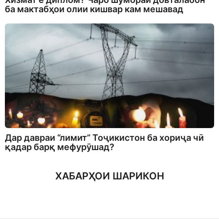
ба мактабҳои олии кишвар кам мешавад
Дар давраи “лимит” Тоҷикистон ба хориҷа чӣ
қадар барқ мефурӯшад?
ХАБАРҲОИ ШАРИКОН