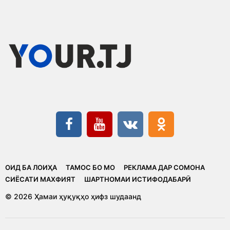
ОИД БА ЛОИҲА
ТАМОС БО МО
РЕКЛАМА ДАР СОМОНА
CИЁСАТИ МАХФИЯТ
ШАРТНОМАИ ИСТИФОДАБАРӢ
© 2026 Ҳамаи ҳуқуқҳо ҳифз шудаанд