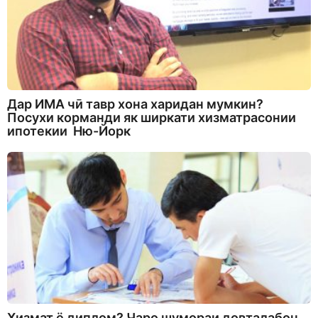
Дар ИМА чӣ тавр хона харидан мумкин?
Посухи корманди як ширкати хизматрасонии
ипотекии Ню-Йорк
Хизмат ё диплом? Чаро шумораи довталабон