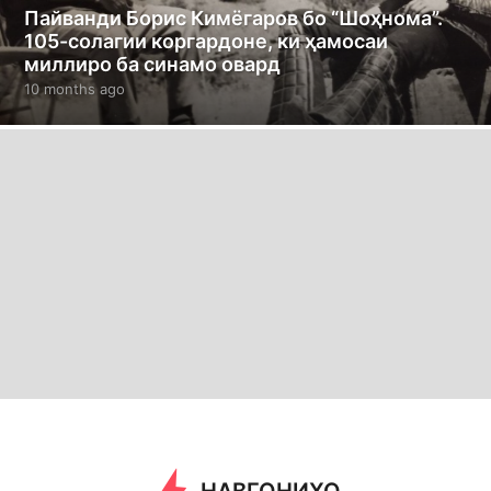
Пайванди Борис Кимёгаров бо “Шоҳнома”.
105-солагии коргардоне, ки ҳамосаи
миллиро ба синамо овард
10 months ago
1
0
m
o
n
t
h
s
a
g
o