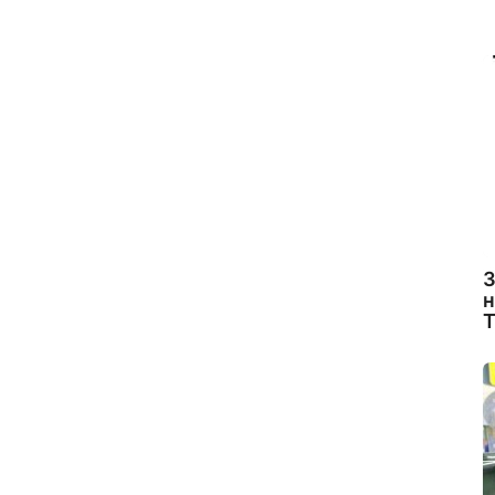
З
н
Т