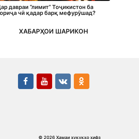
ар давраи “лимит” Тоҷикистон ба
ориҷа чӣ қадар барқ мефурӯшад?
ХАБАРҲОИ ШАРИКОН
© 2026 Ҳамаи ҳуқуқҳо ҳифз