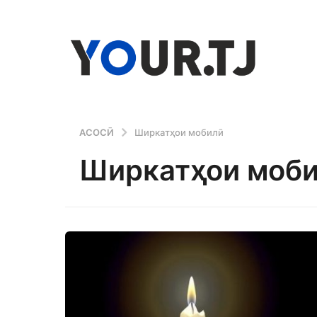
АСОСӢ
Ширкатҳои мобилӣ
Ширкатҳои моб