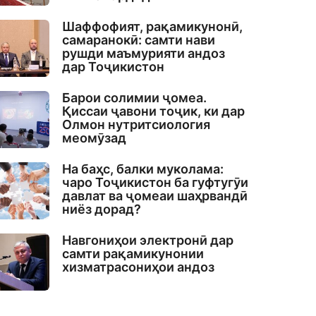
Шаффофият, рақамикунонӣ,
самаранокӣ: самти нави
рушди маъмурияти андоз
дар Тоҷикистон
Барои солимии ҷомеа.
Қиссаи ҷавони тоҷик, ки дар
Олмон нутритсиология
меомӯзад
На баҳс, балки муколама:
чаро Тоҷикистон ба гуфтугӯи
давлат ва ҷомеаи шаҳрвандӣ
ниёз дорад?
Навгониҳои электронӣ дар
самти рақамикунонии
хизматрасониҳои андоз