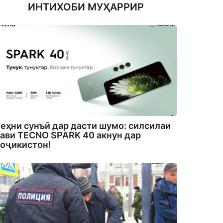
ИНТИХОБИ МУҲАРРИР
еҳни сунъӣ дар дасти шумо: силсилаи
ави TECNO SPARK 40 акнун дар
оҷикистон!