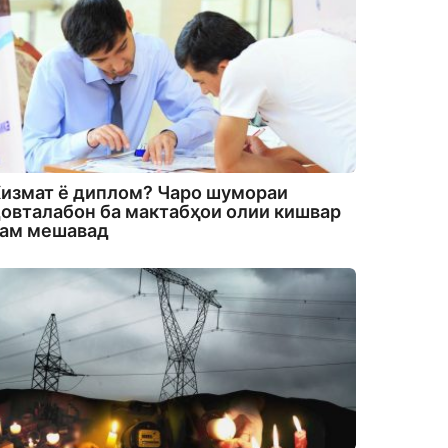
измат ё диплом? Чаро шумораи
овталабон ба мактабҳои олии кишвар
кам мешавад