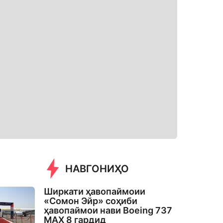
НАВГОНИҲО
Ширкати ҳавопаймоии
«Сомон Эйр» соҳиби
ҳавопаймои нави Boeing 737
MAX 8 гардид