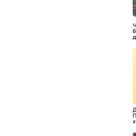
Ч
б
д
Д
П
х