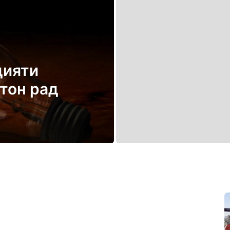
дияти
тон рад