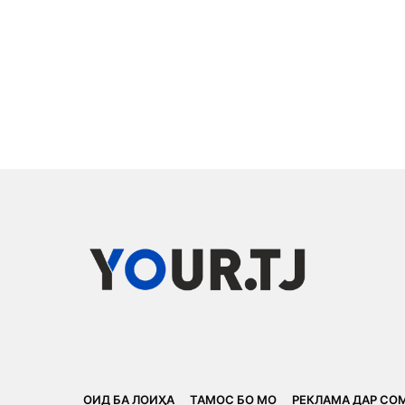
ОИД БА ЛОИҲА
ТАМОС БО МО
РЕКЛАМА ДАР СО