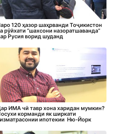
аро 120 ҳазор шаҳрванди Тоҷикистон
а рӯйхати “шахсони назоратшаванда”
ар Русия ворид шуданд
ар ИМА чӣ тавр хона харидан мумкин?
осухи корманди як ширкати
изматрасонии ипотекии Ню-Йорк