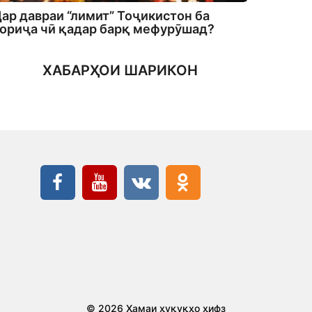
ар давраи “лимит” Тоҷикистон ба
ориҷа чӣ қадар барқ мефурӯшад?
ХАБАРҲОИ ШАРИКОН
© 2026 Ҳамаи ҳуқуқҳо ҳифз