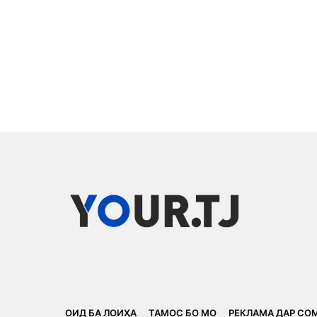
ОИД БА ЛОИҲА
ТАМОС БО МО
РЕКЛАМА ДАР СО