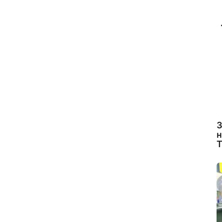
З
н
Т