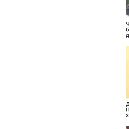
Ч
б
д
Д
П
х