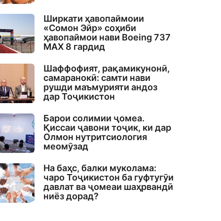
Ширкати ҳавопаймоии
«Сомон Эйр» соҳиби
ҳавопаймои нави Boeing 737
MAX 8 гардид
Шаффофият, рақамикунонӣ,
самаранокӣ: самти нави
рушди маъмурияти андоз
дар Тоҷикистон
Барои солимии ҷомеа.
Қиссаи ҷавони тоҷик, ки дар
Олмон нутритсиология
меомӯзад
На баҳс, балки муколама:
чаро Тоҷикистон ба гуфтугӯи
давлат ва ҷомеаи шаҳрвандӣ
ниёз дорад?