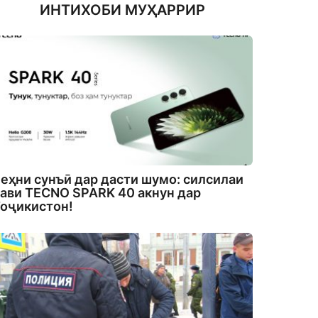
ИНТИХОБИ МУҲАРРИР
еҳни сунъӣ дар дасти шумо: силсилаи
ави TECNO SPARK 40 акнун дар
оҷикистон!