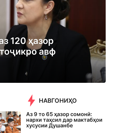
аз 120 ҳазор
тоҷикро авф
НАВГОНИҲО
Аз 9 то 65 ҳазор сомонӣ:
нархи таҳсил дар мактабҳои
хусусии Душанбе