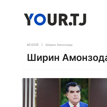
АСОСӢ
Ширин Амонзода
Ширин Амонзод