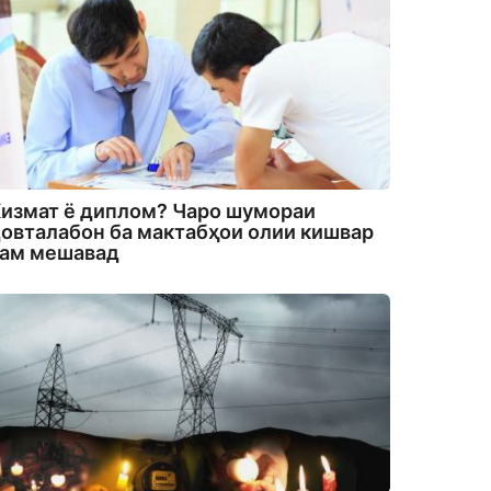
измат ё диплом? Чаро шумораи
овталабон ба мактабҳои олии кишвар
кам мешавад