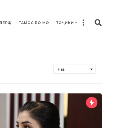
ДЕРҲО
ТАМОС БО МО
ТОҶИКӢ
Нав