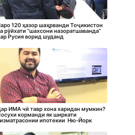
аро 120 ҳазор шаҳрванди Тоҷикистон
а рӯйхати “шахсони назоратшаванда”
ар Русия ворид шуданд
ар ИМА чӣ тавр хона харидан мумкин?
осухи корманди як ширкати
изматрасонии ипотекии Ню-Йорк