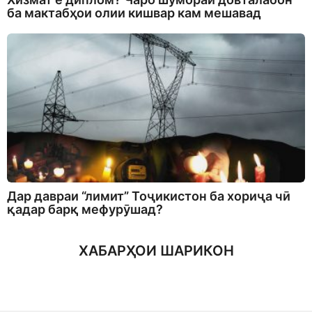
ба мактабҳои олии кишвар кам мешавад
Дар давраи “лимит” Тоҷикистон ба хориҷа чӣ
қадар барқ мефурӯшад?
ХАБАРҲОИ ШАРИКОН