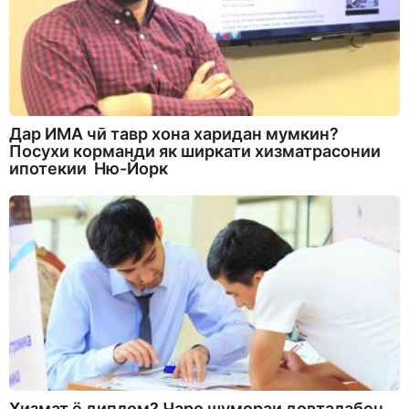
Дар ИМА чӣ тавр хона харидан мумкин?
Посухи корманди як ширкати хизматрасонии
ипотекии Ню-Йорк
Хизмат ё диплом? Чаро шумораи довталабон