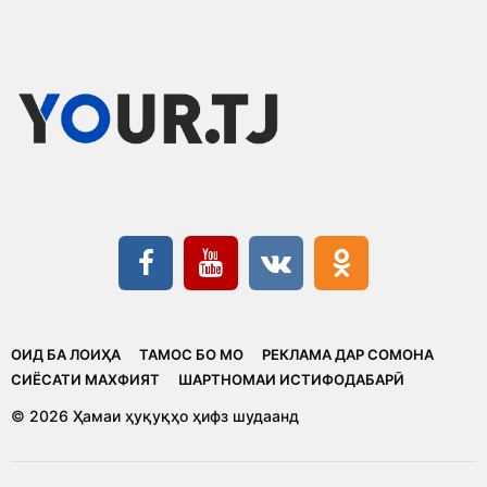
ОИД БА ЛОИҲА
ТАМОС БО МО
РЕКЛАМА ДАР СОМОНА
CИЁСАТИ МАХФИЯТ
ШАРТНОМАИ ИСТИФОДАБАРӢ
© 2026 Ҳамаи ҳуқуқҳо ҳифз шудаанд