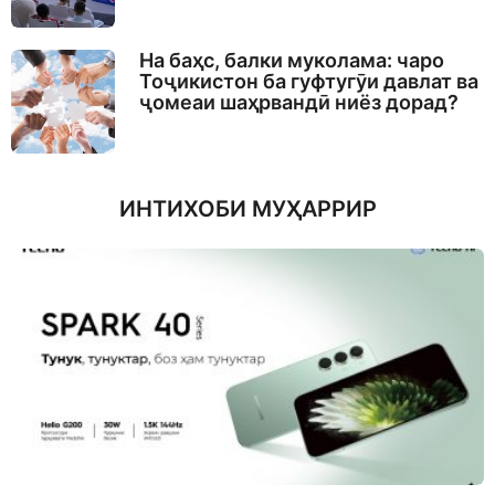
На баҳс, балки муколама: чаро
Тоҷикистон ба гуфтугӯи давлат ва
ҷомеаи шаҳрвандӣ ниёз дорад?
ИНТИХОБИ МУҲАРРИР