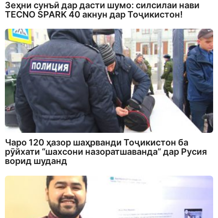
Зеҳни сунъӣ дар дасти шумо: силсилаи нави
TECNO SPARK 40 акнун дар Тоҷикистон!
Чаро 120 ҳазор шаҳрванди Тоҷикистон ба
рӯйхати “шахсони назоратшаванда” дар Русия
ворид шуданд