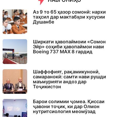
НАВГОНИҲО
Аз 9 то 65 ҳазор сомонӣ: нархи
таҳсил дар мактабҳои хусусии
Душанбе
Ширкати ҳавопаймоии «Сомон
Эйр» соҳиби ҳавопаймои нави
Boeing 737 MAX 8 гардид
Шаффофият, рақамикунонӣ,
самаранокӣ: самти нави рушди
маъмурияти андоз дар
Тоҷикистон
Барои солимии ҷомеа. Қиссаи
ҷавони тоҷик, ки дар Олмон
нутритсиология меомӯзад