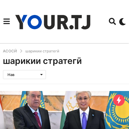
АСОСӢ
шарикии стратегӣ
шарикии стратегӣ
Нав