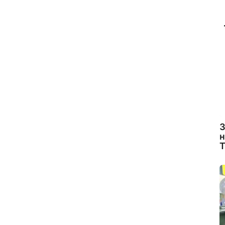
З
н
Т