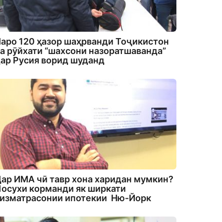
аро 120 ҳазор шаҳрванди Тоҷикистон
а рӯйхати “шахсони назоратшаванда”
ар Русия ворид шуданд
ар ИМА чӣ тавр хона харидан мумкин?
осухи корманди як ширкати
изматрасонии ипотекии Ню-Йорк