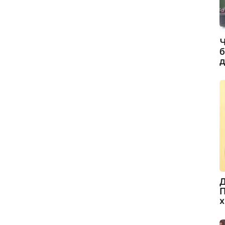
Ч
б
д
Д
П
х