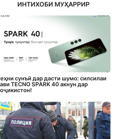
ИНТИХОБИ МУҲАРРИР
еҳни сунъӣ дар дасти шумо: силсилаи
ави TECNO SPARK 40 акнун дар
оҷикистон!