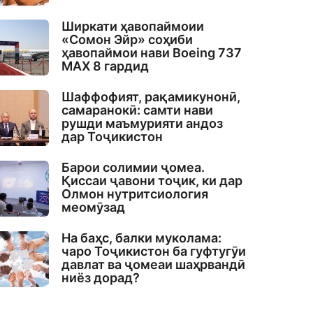
Ширкати ҳавопаймоии
«Сомон Эйр» соҳиби
ҳавопаймои нави Boeing 737
MAX 8 гардид
Шаффофият, рақамикунонӣ,
самаранокӣ: самти нави
рушди маъмурияти андоз
дар Тоҷикистон
Барои солимии ҷомеа.
Қиссаи ҷавони тоҷик, ки дар
Олмон нутритсиология
меомӯзад
На баҳс, балки муколама:
чаро Тоҷикистон ба гуфтугӯи
давлат ва ҷомеаи шаҳрвандӣ
ниёз дорад?