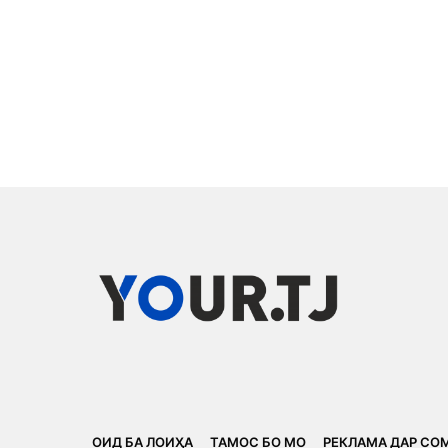
ОИД БА ЛОИҲА
ТАМОС БО МО
РЕКЛАМА ДАР СО