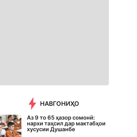
НАВГОНИҲО
Аз 9 то 65 ҳазор сомонӣ:
нархи таҳсил дар мактабҳои
хусусии Душанбе