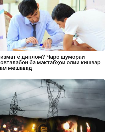
измат ё диплом? Чаро шумораи
овталабон ба мактабҳои олии кишвар
кам мешавад