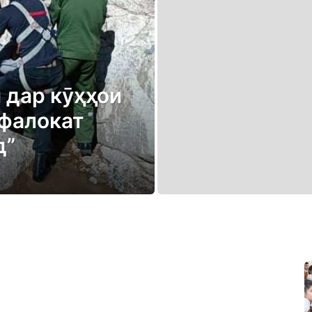
и дар кӯҳҳои
 фалокат
д”