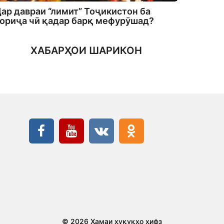
ар давраи “лимит” Тоҷикистон ба
ориҷа чӣ қадар барқ мефурӯшад?
ХАБАРҲОИ ШАРИКОН
© 2026 Ҳамаи ҳуқуқҳо ҳифз