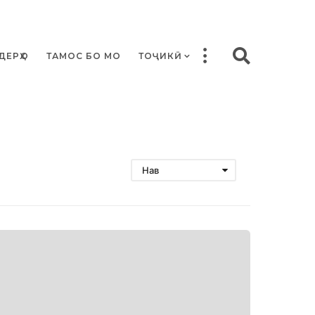
ДЕРҲО
ТАМОС БО МО
ТОҶИКӢ
Нав