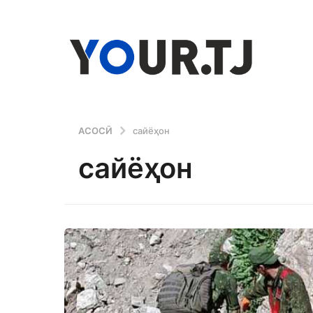
АСОСӢ
сайёҳон
сайёҳон