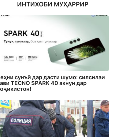
ИНТИХОБИ МУҲАРРИР
еҳни сунъӣ дар дасти шумо: силсилаи
ави TECNO SPARK 40 акнун дар
оҷикистон!