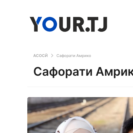
АСОСӢ
Сафорати Амрико
Сафорати Амри