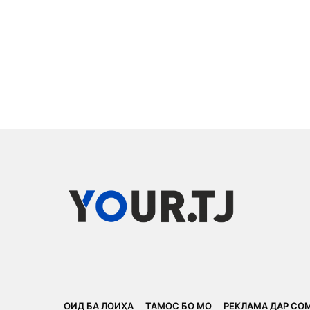
ОИД БА ЛОИҲА
ТАМОС БО МО
РЕКЛАМА ДАР СО