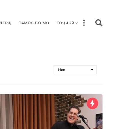
ДЕРҲО
ТАМОС БО МО
ТОҶИКӢ
Нав