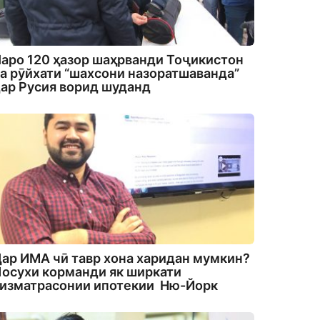
аро 120 ҳазор шаҳрванди Тоҷикистон
а рӯйхати “шахсони назоратшаванда”
ар Русия ворид шуданд
ар ИМА чӣ тавр хона харидан мумкин?
осухи корманди як ширкати
изматрасонии ипотекии Ню-Йорк