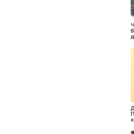
Ч
б
д
Д
П
х