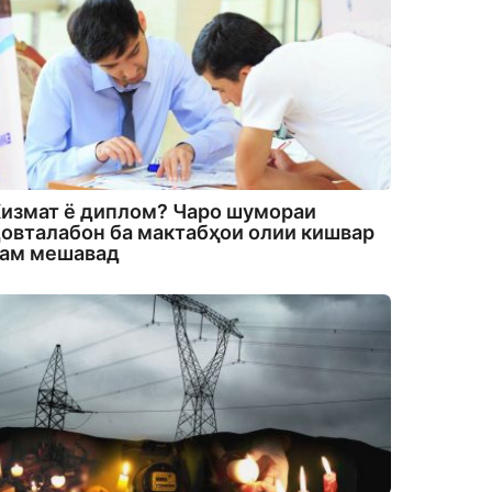
измат ё диплом? Чаро шумораи
овталабон ба мактабҳои олии кишвар
кам мешавад