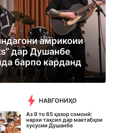
яндагони амрикоии
ts” дар Душанбе
нда барпо карданд
НАВГОНИҲО
Аз 9 то 65 ҳазор сомонӣ:
нархи таҳсил дар мактабҳои
хусусии Душанбе