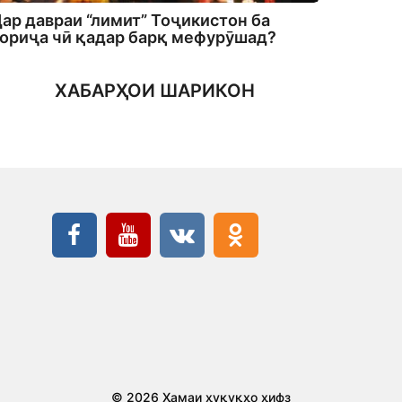
ар давраи “лимит” Тоҷикистон ба
ориҷа чӣ қадар барқ мефурӯшад?
ХАБАРҲОИ ШАРИКОН
© 2026 Ҳамаи ҳуқуқҳо ҳифз