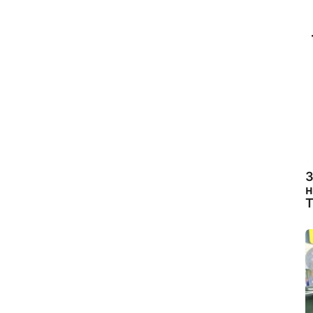
З
н
Т