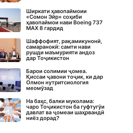
Ширкати ҳавопаймоии
«Сомон Эйр» соҳиби
ҳавопаймои нави Boeing 737
MAX 8 гардид
Шаффофият, рақамикунонӣ,
самаранокӣ: самти нави
рушди маъмурияти андоз
дар Тоҷикистон
Барои солимии ҷомеа.
Қиссаи ҷавони тоҷик, ки дар
Олмон нутритсиология
меомӯзад
На баҳс, балки муколама:
чаро Тоҷикистон ба гуфтугӯи
давлат ва ҷомеаи шаҳрвандӣ
ниёз дорад?