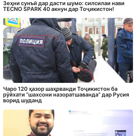
Зеҳни сунъӣ дар дасти шумо: силсилаи нави
TECNO SPARK 40 акнун дар Тоҷикистон!
Чаро 120 ҳазор шаҳрванди Тоҷикистон ба
рӯйхати “шахсони назоратшаванда” дар Русия
ворид шуданд