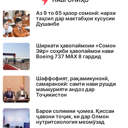
НАВГОНИҲО
Аз 9 то 65 ҳазор сомонӣ: нархи
таҳсил дар мактабҳои хусусии
Душанбе
Ширкати ҳавопаймоии «Сомон
Эйр» соҳиби ҳавопаймои нави
Boeing 737 MAX 8 гардид
Шаффофият, рақамикунонӣ,
самаранокӣ: самти нави рушди
маъмурияти андоз дар
Тоҷикистон
Барои солимии ҷомеа. Қиссаи
ҷавони тоҷик, ки дар Олмон
нутритсиология меомӯзад