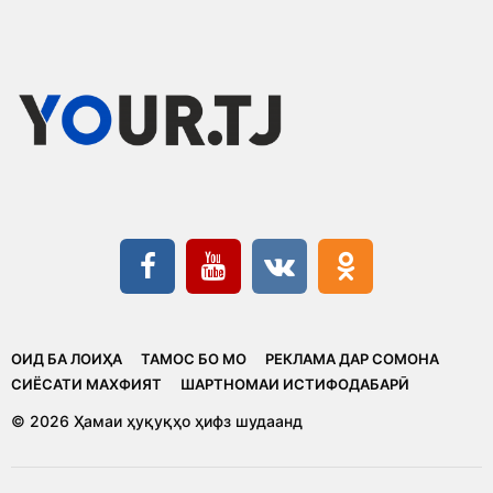
ОИД БА ЛОИҲА
ТАМОС БО МО
РЕКЛАМА ДАР СОМОНА
CИЁСАТИ МАХФИЯТ
ШАРТНОМАИ ИСТИФОДАБАРӢ
© 2026 Ҳамаи ҳуқуқҳо ҳифз шудаанд