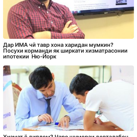
Дар ИМА чӣ тавр хона харидан мумкин?
Посухи корманди як ширкати хизматрасонии
ипотекии Ню-Йорк
Хизмат ё диплом? Чаро шумораи довталабон