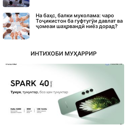
На баҳс, балки муколама: чаро
Тоҷикистон ба гуфтугӯи давлат ва
ҷомеаи шаҳрвандӣ ниёз дорад?
ИНТИХОБИ МУҲАРРИР