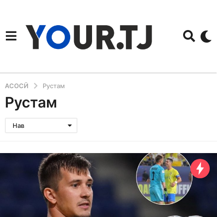
АСОСӢ
Рустам
Рустам
Нав