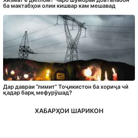
ба мактабҳои олии кишвар кам мешавад
Дар давраи “лимит” Тоҷикистон ба хориҷа чӣ
қадар барқ мефурӯшад?
ХАБАРҲОИ ШАРИКОН