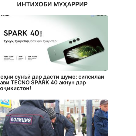
ИНТИХОБИ МУҲАРРИР
еҳни сунъӣ дар дасти шумо: силсилаи
ави TECNO SPARK 40 акнун дар
оҷикистон!