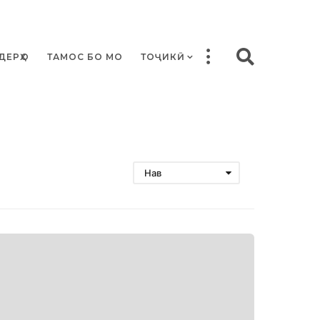
ДЕРҲО
ТАМОС БО МО
ТОҶИКӢ
Нав