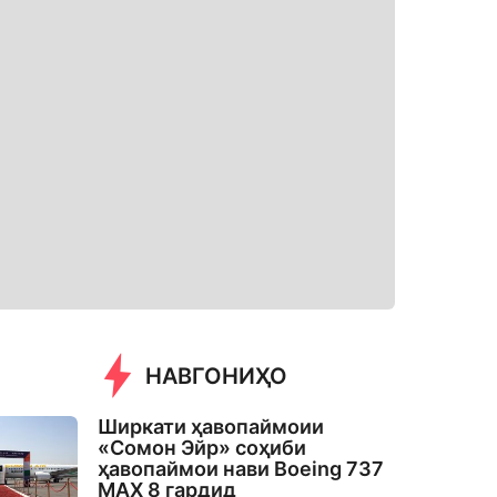
НАВГОНИҲО
Ширкати ҳавопаймоии
«Сомон Эйр» соҳиби
ҳавопаймои нави Boeing 737
MAX 8 гардид