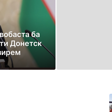
вобаста ба
ти Донетск
зирем