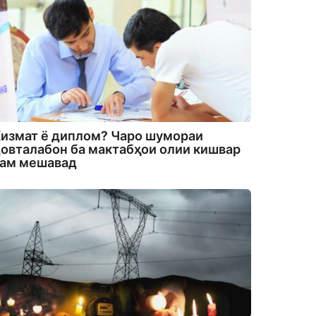
измат ё диплом? Чаро шумораи
овталабон ба мактабҳои олии кишвар
кам мешавад