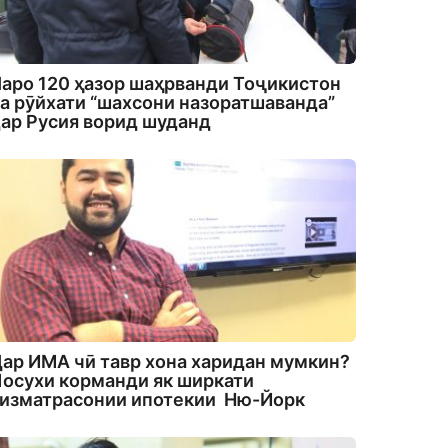
аро 120 ҳазор шаҳрванди Тоҷикистон
а рӯйхати “шахсони назоратшаванда”
ар Русия ворид шуданд
ар ИМА чӣ тавр хона харидан мумкин?
осухи корманди як ширкати
изматрасонии ипотекии Ню-Йорк