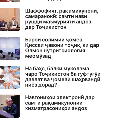
Шаффофият, рақамикунонӣ,
самаранокӣ: самти нави
рушди маъмурияти андоз
дар Тоҷикистон
Барои солимии ҷомеа.
Қиссаи ҷавони тоҷик, ки дар
Олмон нутритсиология
меомӯзад
На баҳс, балки муколама:
чаро Тоҷикистон ба гуфтугӯи
давлат ва ҷомеаи шаҳрвандӣ
ниёз дорад?
Навгониҳои электронӣ дар
самти рақамикунонии
хизматрасониҳои андоз