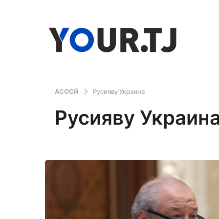
АСОСӢ
Русияву Украина
Русияву Украин