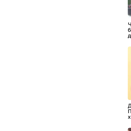
Ч
б
д
Д
П
х