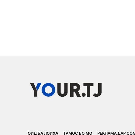
ОИД БА ЛОИҲА
ТАМОС БО МО
РЕКЛАМА ДАР СО