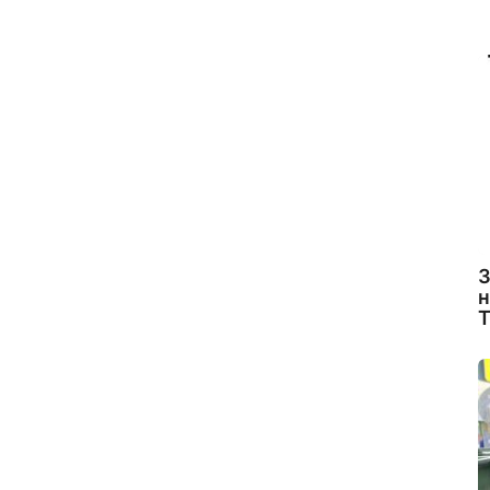
З
н
Т