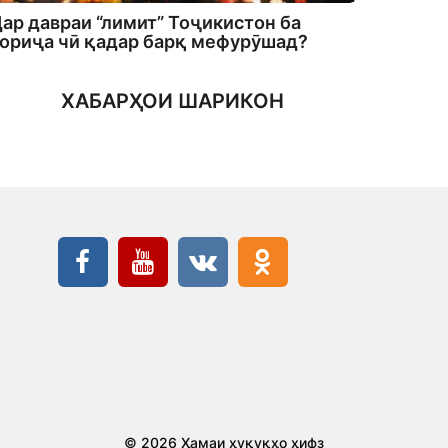
ар давраи “лимит” Тоҷикистон ба
ориҷа чӣ қадар барқ мефурӯшад?
ХАБАРҲОИ ШАРИКОН
© 2026 Ҳамаи ҳуқуқҳо ҳифз