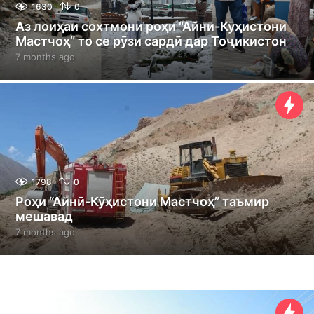
1630
0
Аз лоиҳаи сохтмони роҳи “Айнӣ-Кӯҳистони
Мастчоҳ” то се рӯзи сардӣ дар Тоҷикистон
7 months ago
7
m
o
n
t
h
s
a
g
o
1798
0
Роҳи “Айнӣ-Кӯҳистони Мастчоҳ” таъмир
мешавад
7 months ago
7
m
o
n
t
h
s