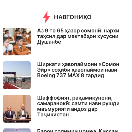
e
a
r
НАВГОНИҲО
s
a
g
Аз 9 то 65 ҳазор сомонӣ: нархи
o
таҳсил дар мактабҳои хусусии
Душанбе
Ширкати ҳавопаймоии «Сомон
Эйр» соҳиби ҳавопаймои нави
Boeing 737 MAX 8 гардид
Шаффофият, рақамикунонӣ,
самаранокӣ: самти нави рушди
маъмурияти андоз дар
Тоҷикистон
Барои солимии ҷомеа. Қиссаи