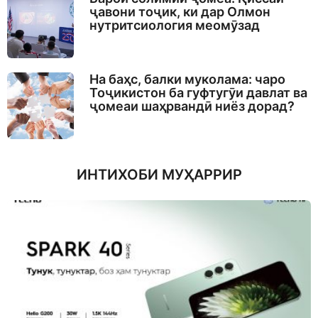
ҷавони тоҷик, ки дар Олмон
нутритсиология меомӯзад
На баҳс, балки муколама: чаро
Тоҷикистон ба гуфтугӯи давлат ва
ҷомеаи шаҳрвандӣ ниёз дорад?
ИНТИХОБИ МУҲАРРИР