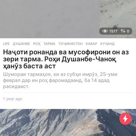
1577
0
LIFE
ДУШАНБЕ
,
РОҲ
,
ТАРМА
,
ТОҶИКИСТОН
,
ХАБАР
,
ХУҶАНД
Наҷоти ронанда ва мусофирони он аз
зери тарма. Роҳи Душанбе-Чаноқ
ҳанӯз баста аст
Шумораи тармаҳое, ки аз субҳи имрӯз, 25-уми
феврал дар ин роҳ фаромадаанд, ба 14 адад
расидааст.
1 year ago
1
y
e
a
r
a
g