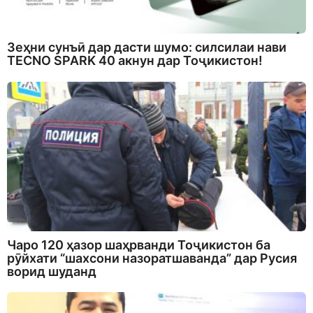
Зеҳни сунъӣ дар дасти шумо: силсилаи нави
TECNO SPARK 40 акнун дар Тоҷикистон!
Чаро 120 ҳазор шаҳрванди Тоҷикистон ба
рӯйхати “шахсони назоратшаванда” дар Русия
ворид шуданд