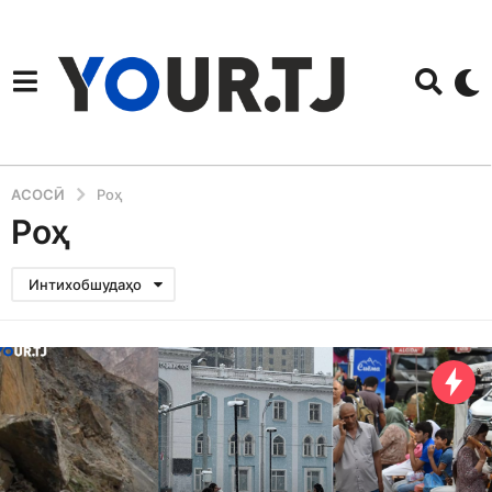
АСОСӢ
Роҳ
Роҳ
Интихобшудаҳо