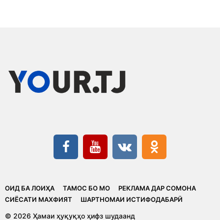
ОИД БА ЛОИҲА
ТАМОС БО МО
РЕКЛАМА ДАР СОМОНА
CИЁСАТИ МАХФИЯТ
ШАРТНОМАИ ИСТИФОДАБАРӢ
© 2026 Ҳамаи ҳуқуқҳо ҳифз шудаанд