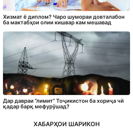
Хизмат ё диплом? Чаро шумораи довталабон
ба мактабҳои олии кишвар кам мешавад
Дар давраи “лимит” Тоҷикистон ба хориҷа чӣ
қадар барқ мефурӯшад?
ХАБАРҲОИ ШАРИКОН