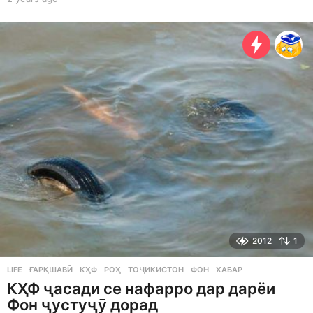
y
e
a
r
s
a
g
o
2012
1
LIFE
ҒАРҚШАВӢ
,
КҲФ
,
РОҲ
,
ТОҶИКИСТОН
,
ФОН
,
ХАБАР
КҲФ ҷасади се нафарро дар дарёи
Фон ҷустуҷӯ дорад