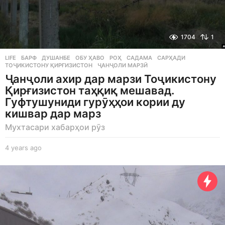
1704
1
LIFE
БАРФ
,
ДУШАНБЕ
,
ОБУ ҲАВО
,
РОҲ
,
САДАМА
,
САРҲАДИ
,
ТОҶИКИСТОНУ ҚИРҒИЗИСТОН
,
ҶАНҶОЛИ МАРЗӢ
Ҷанҷоли ахир дар марзи Тоҷикистону
Қирғизистон таҳқиқ мешавад.
Гуфтушуниди гурӯҳҳои кории ду
кишвар дар марз
Мухтасари хабарҳои рӯз
4 years ago
4
y
e
a
r
s
a
g
o