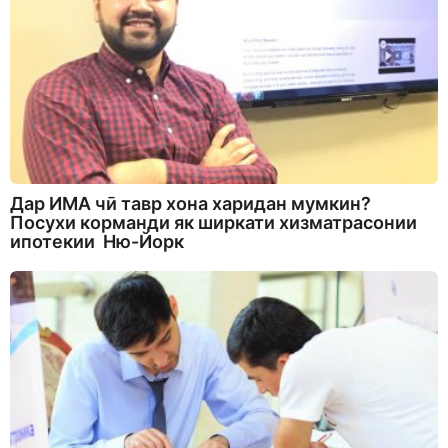
Дар ИМА чӣ тавр хона харидан мумкин?
Посухи корманди як ширкати хизматрасонии
ипотекии Ню-Йорк