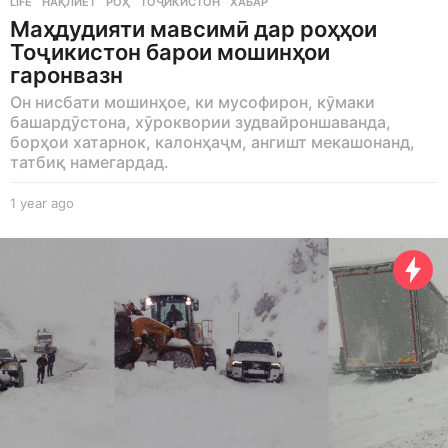
LIFE
НАҚЛИЁТ
,
РОҲ
,
ТОҶИКИСТОН
,
ХАБАР
Маҳдудияти мавсимӣ дар роҳҳои
Тоҷикистон барои мошинҳои
гаронвазн
Он нисбати мошинҳое, ки мусофирон, кӯмаки
башардӯстона, хӯроквории зудвайроншаванда,
борҳои хатарнок, калонҳаҷм, ангишт мекашонанд,
татбиқ намегардад.
1 year ago
1
y
e
a
r
a
g
o