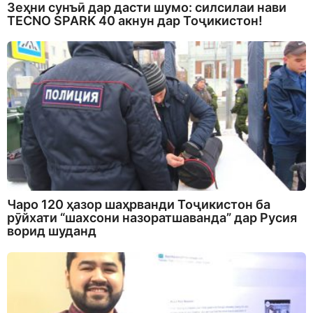
Зеҳни сунъӣ дар дасти шумо: силсилаи нави
TECNO SPARK 40 акнун дар Тоҷикистон!
Чаро 120 ҳазор шаҳрванди Тоҷикистон ба
рӯйхати “шахсони назоратшаванда” дар Русия
ворид шуданд