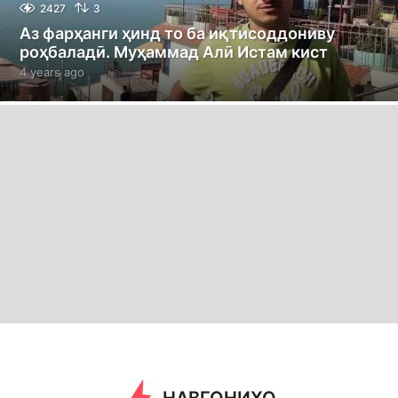
2427
3
Аз фарҳанги ҳинд то ба иқтисоддониву
роҳбаладӣ. Муҳаммад Алӣ Истам кист
4 years ago
4
y
e
a
r
s
a
g
o