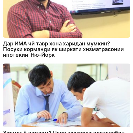
Дар ИМА чӣ тавр хона харидан мумкин?
Посухи корманди як ширкати хизматрасонии
ипотекии Ню-Йорк
Хизмат ё диплом? Чаро шумораи довталабон