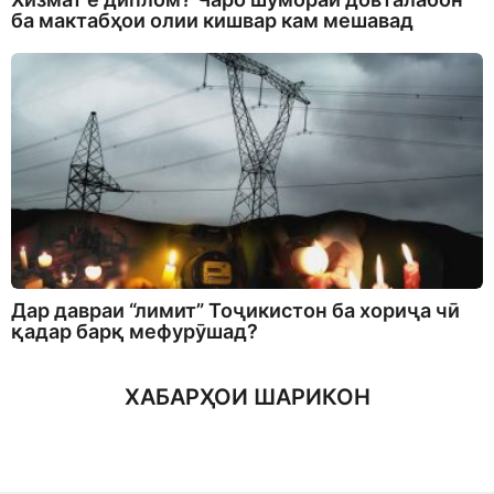
ба мактабҳои олии кишвар кам мешавад
Дар давраи “лимит” Тоҷикистон ба хориҷа чӣ
қадар барқ мефурӯшад?
ХАБАРҲОИ ШАРИКОН