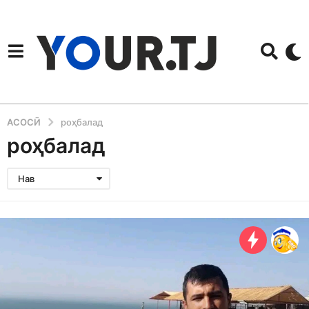
АСОСӢ
роҳбалад
роҳбалад
Нав