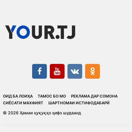
ОИД БА ЛОИҲА
ТАМОС БО МО
РЕКЛАМА ДАР СОМОНА
CИЁСАТИ МАХФИЯТ
ШАРТНОМАИ ИСТИФОДАБАРӢ
© 2026 Ҳамаи ҳуқуқҳо ҳифз шудаанд