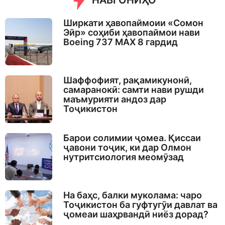
НАВГОНИҲО
Ширкати ҳавопаймоии «Сомон
Эйр» соҳиби ҳавопаймои нави
Boeing 737 MAX 8 гардид
Шаффофият, рақамикунонӣ,
самаранокӣ: самти нави рушди
маъмурияти андоз дар
Тоҷикистон
Барои солимии ҷомеа. Қиссаи
ҷавони тоҷик, ки дар Олмон
нутритсиология меомӯзад
На баҳс, балки муколама: чаро
Тоҷикистон ба гуфтугӯи давлат ва
ҷомеаи шаҳрвандӣ ниёз дорад?