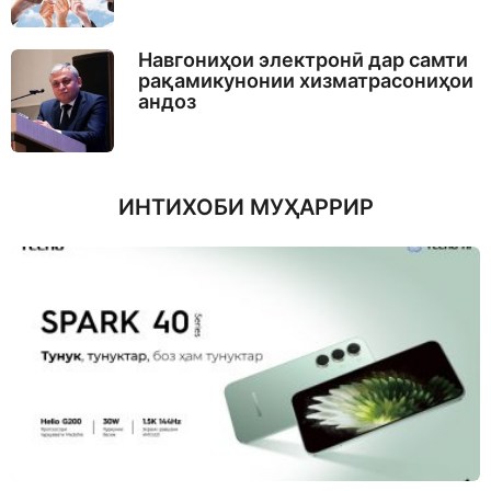
Навгониҳои электронӣ дар самти
рақамикунонии хизматрасониҳои
андоз
ИНТИХОБИ МУҲАРРИР