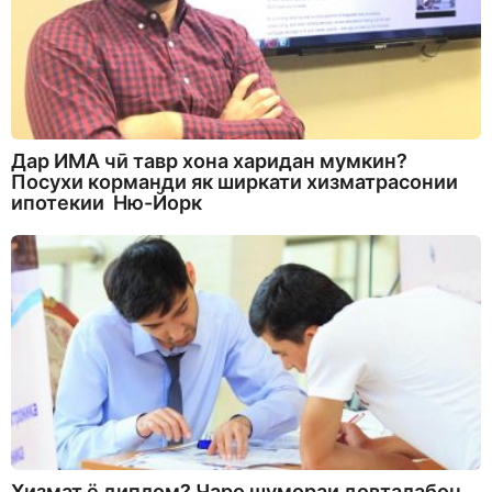
Дар ИМА чӣ тавр хона харидан мумкин?
Посухи корманди як ширкати хизматрасонии
ипотекии Ню-Йорк
Хизмат ё диплом? Чаро шумораи довталабон