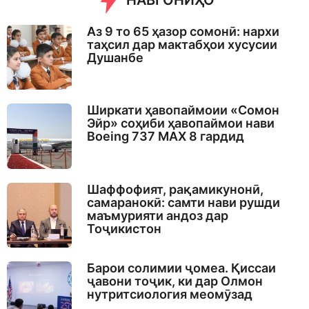
НАВГОНИҲО
Аз 9 то 65 ҳазор сомонӣ: нархи
таҳсил дар мактабҳои хусусии
Душанбе
Ширкати ҳавопаймоии «Сомон
Эйр» соҳиби ҳавопаймои нави
Boeing 737 MAX 8 гардид
Шаффофият, рақамикунонӣ,
самаранокӣ: самти нави рушди
маъмурияти андоз дар
Тоҷикистон
Барои солимии ҷомеа. Қиссаи
ҷавони тоҷик, ки дар Олмон
нутритсиология меомӯзад