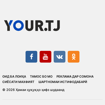
ОИД БА ЛОИҲА
ТАМОС БО МО
РЕКЛАМА ДАР СОМОНА
CИЁСАТИ МАХФИЯТ
ШАРТНОМАИ ИСТИФОДАБАРӢ
© 2026 Ҳамаи ҳуқуқҳо ҳифз шудаанд