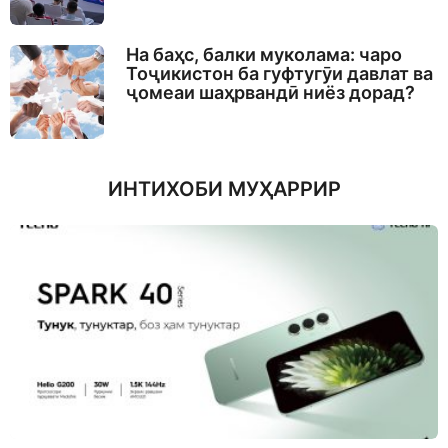
На баҳс, балки муколама: чаро
Тоҷикистон ба гуфтугӯи давлат ва
ҷомеаи шаҳрвандӣ ниёз дорад?
ИНТИХОБИ МУҲАРРИР