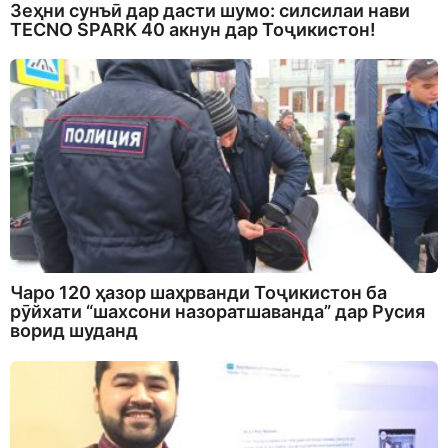
Зеҳни сунъӣ дар дасти шумо: силсилаи нави
TECNO SPARK 40 акнун дар Тоҷикистон!
Чаро 120 ҳазор шаҳрванди Тоҷикистон ба
рӯйхати “шахсони назоратшаванда” дар Русия
ворид шуданд