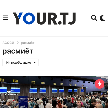
АСОСӢ
расмиёт
расмиёт
Интихобшудаҳо