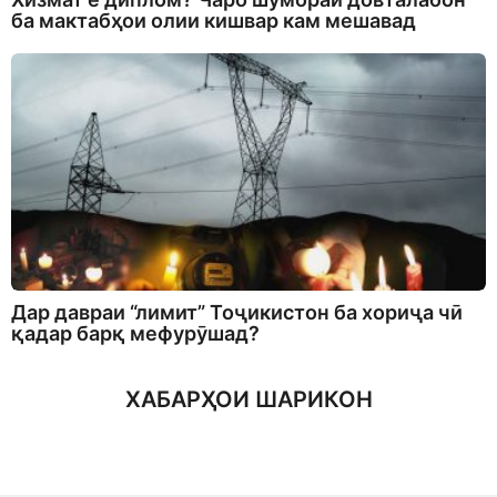
ба мактабҳои олии кишвар кам мешавад
Дар давраи “лимит” Тоҷикистон ба хориҷа чӣ
қадар барқ мефурӯшад?
ХАБАРҲОИ ШАРИКОН