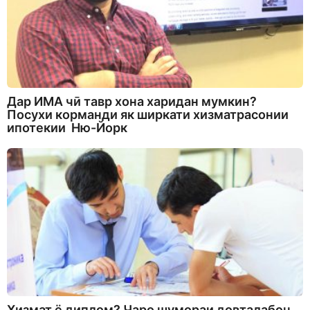
Дар ИМА чӣ тавр хона харидан мумкин?
Посухи корманди як ширкати хизматрасонии
ипотекии Ню-Йорк
Хизмат ё диплом? Чаро шумораи довталабон