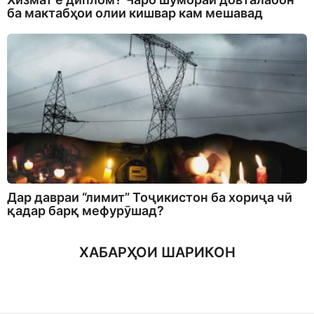
ба мактабҳои олии кишвар кам мешавад
Дар давраи “лимит” Тоҷикистон ба хориҷа чӣ
қадар барқ мефурӯшад?
ХАБАРҲОИ ШАРИКОН