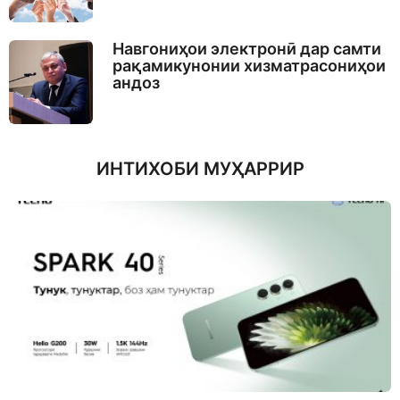
Навгониҳои электронӣ дар самти
рақамикунонии хизматрасониҳои
андоз
ИНТИХОБИ МУҲАРРИР