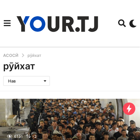
АСОСӢ
рӯйхат
рӯйхат
Нав
6131
-2