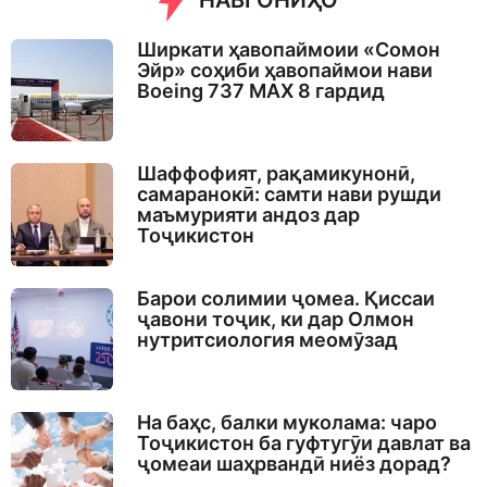
НАВГОНИҲО
Ширкати ҳавопаймоии «Сомон
Эйр» соҳиби ҳавопаймои нави
Boeing 737 MAX 8 гардид
Шаффофият, рақамикунонӣ,
самаранокӣ: самти нави рушди
маъмурияти андоз дар
Тоҷикистон
Барои солимии ҷомеа. Қиссаи
ҷавони тоҷик, ки дар Олмон
нутритсиология меомӯзад
На баҳс, балки муколама: чаро
Тоҷикистон ба гуфтугӯи давлат ва
ҷомеаи шаҳрвандӣ ниёз дорад?