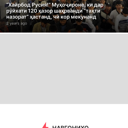
“Хайрбод Русия!” Муҳоҷироне, ки дар
рӯйхати 120 ҳазор шаҳрванди “таҳти
назорат” ҳастанд, чӣ кор мекунанд
2 years ago
2
y
e
a
r
s
a
g
o