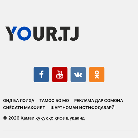
ОИД БА ЛОИҲА
ТАМОС БО МО
РЕКЛАМА ДАР СОМОНА
CИЁСАТИ МАХФИЯТ
ШАРТНОМАИ ИСТИФОДАБАРӢ
© 2026 Ҳамаи ҳуқуқҳо ҳифз шудаанд