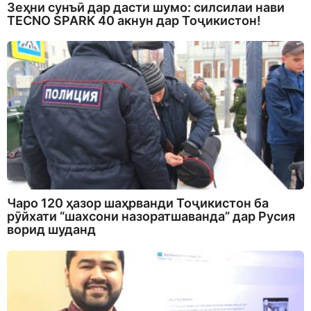
Зеҳни сунъӣ дар дасти шумо: силсилаи нави
TECNO SPARK 40 акнун дар Тоҷикистон!
Чаро 120 ҳазор шаҳрванди Тоҷикистон ба
рӯйхати “шахсони назоратшаванда” дар Русия
ворид шуданд