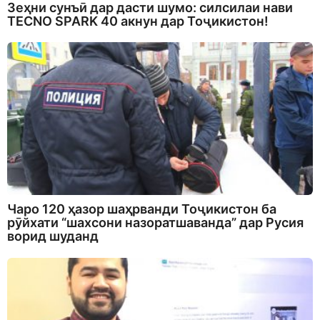
Зеҳни сунъӣ дар дасти шумо: силсилаи нави
TECNO SPARK 40 акнун дар Тоҷикистон!
Чаро 120 ҳазор шаҳрванди Тоҷикистон ба
рӯйхати “шахсони назоратшаванда” дар Русия
ворид шуданд