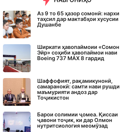
НАВГОНИҲО
Аз 9 то 65 ҳазор сомонӣ: нархи
таҳсил дар мактабҳои хусусии
Душанбе
Ширкати ҳавопаймоии «Сомон
Эйр» соҳиби ҳавопаймои нави
Boeing 737 MAX 8 гардид
Шаффофият, рақамикунонӣ,
самаранокӣ: самти нави рушди
маъмурияти андоз дар
Тоҷикистон
Барои солимии ҷомеа. Қиссаи
ҷавони тоҷик, ки дар Олмон
нутритсиология меомӯзад