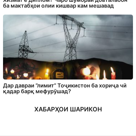
ба мактабҳои олии кишвар кам мешавад
Дар давраи “лимит” Тоҷикистон ба хориҷа чӣ
қадар барқ мефурӯшад?
ХАБАРҲОИ ШАРИКОН