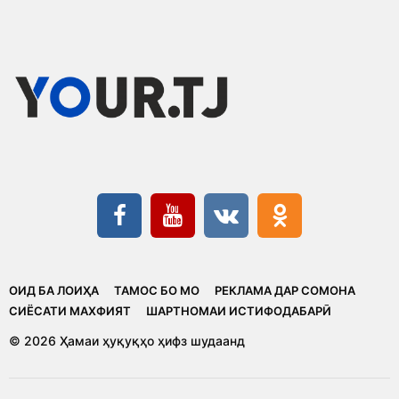
ОИД БА ЛОИҲА
ТАМОС БО МО
РЕКЛАМА ДАР СОМОНА
CИЁСАТИ МАХФИЯТ
ШАРТНОМАИ ИСТИФОДАБАРӢ
© 2026 Ҳамаи ҳуқуқҳо ҳифз шудаанд