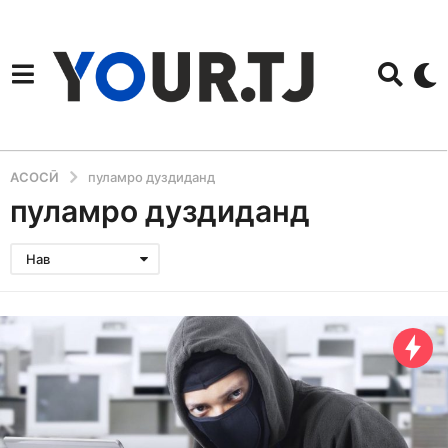
АСОСӢ
пуламро дуздиданд
пуламро дуздиданд
Нав