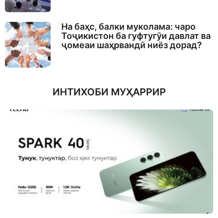
На баҳс, балки муколама: чаро
Тоҷикистон ба гуфтугӯи давлат ва
ҷомеаи шаҳрвандӣ ниёз дорад?
ИНТИХОБИ МУҲАРРИР