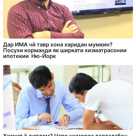
Дар ИМА чӣ тавр хона харидан мумкин?
Посухи корманди як ширкати хизматрасонии
ипотекии Ню-Йорк
Хизмат ё диплом? Чаро шумораи довталабон