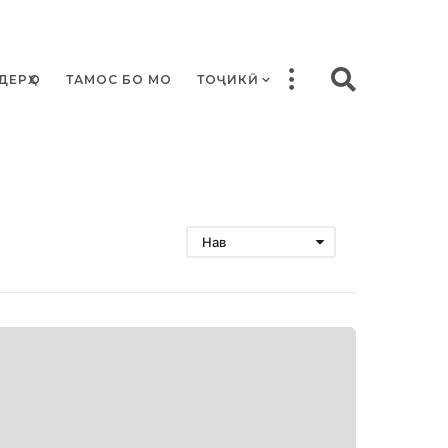
ДЕРҲО
ТАМОС БО МО
ТОҶИКӢ
Нав