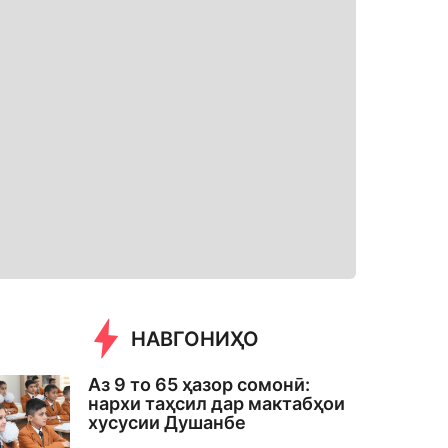
НАВГОНИҲО
Аз 9 то 65 ҳазор сомонӣ:
нархи таҳсил дар мактабҳои
хусусии Душанбе