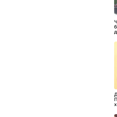
Ч
б
д
Д
П
х