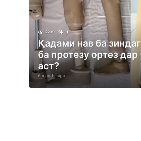
2299
-1
Қадами нав ба зиндаг
ба протезу ортез дар 
аст?
6 months ago
6
m
o
n
t
h
s
a
g
o