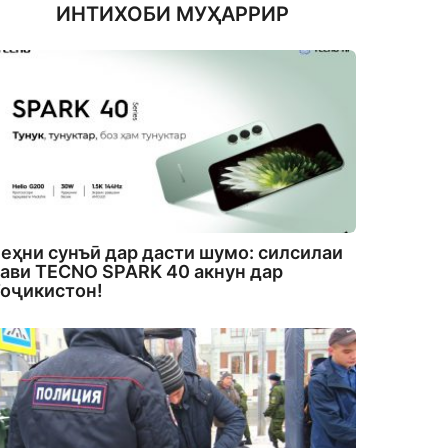
ИНТИХОБИ МУҲАРРИР
еҳни сунъӣ дар дасти шумо: силсилаи
ави TECNO SPARK 40 акнун дар
оҷикистон!