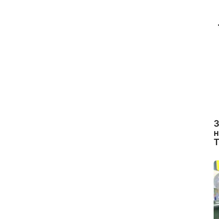
З
н
Т