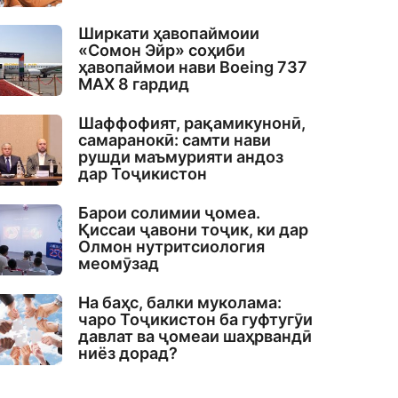
Ширкати ҳавопаймоии
«Сомон Эйр» соҳиби
ҳавопаймои нави Boeing 737
MAX 8 гардид
Шаффофият, рақамикунонӣ,
самаранокӣ: самти нави
рушди маъмурияти андоз
дар Тоҷикистон
Барои солимии ҷомеа.
Қиссаи ҷавони тоҷик, ки дар
Олмон нутритсиология
меомӯзад
На баҳс, балки муколама:
чаро Тоҷикистон ба гуфтугӯи
давлат ва ҷомеаи шаҳрвандӣ
ниёз дорад?