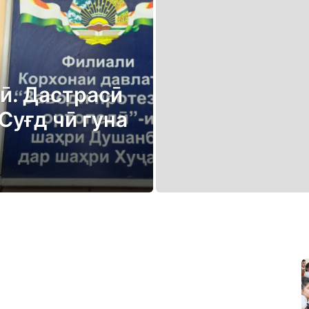
ӣ. Дастрасӣ
Суғд чӣ гуна