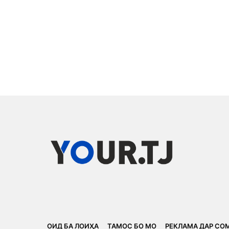
ОИД БА ЛОИҲА
ТАМОС БО МО
РЕКЛАМА ДАР СО