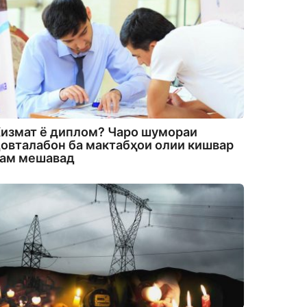
измат ё диплом? Чаро шумораи
овталабон ба мактабҳои олии кишвар
кам мешавад