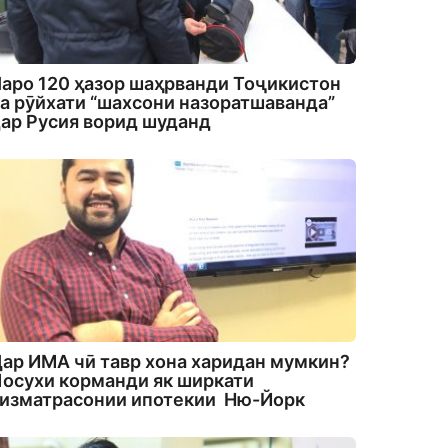
аро 120 ҳазор шаҳрванди Тоҷикистон
а рӯйхати “шахсони назоратшаванда”
ар Русия ворид шуданд
ар ИМА чӣ тавр хона харидан мумкин?
осухи корманди як ширкати
изматрасонии ипотекии Ню-Йорк