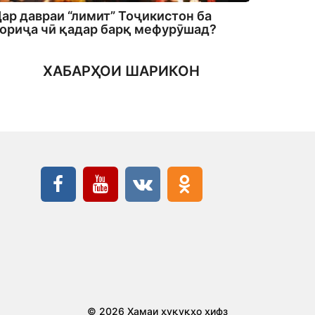
ар давраи “лимит” Тоҷикистон ба
ориҷа чӣ қадар барқ мефурӯшад?
ХАБАРҲОИ ШАРИКОН
© 2026 Ҳамаи ҳуқуқҳо ҳифз