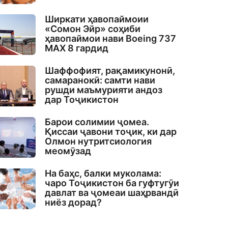
Ширкати ҳавопаймоии
«Сомон Эйр» соҳиби
ҳавопаймои нави Boeing 737
MAX 8 гардид
Шаффофият, рақамикунонӣ,
самаранокӣ: самти нави
рушди маъмурияти андоз
дар Тоҷикистон
Барои солимии ҷомеа.
Қиссаи ҷавони тоҷик, ки дар
Олмон нутритсиология
меомӯзад
На баҳс, балки муколама:
чаро Тоҷикистон ба гуфтугӯи
давлат ва ҷомеаи шаҳрвандӣ
ниёз дорад?