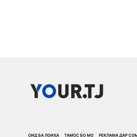
ОИД БА ЛОИҲА
ТАМОС БО МО
РЕКЛАМА ДАР СО