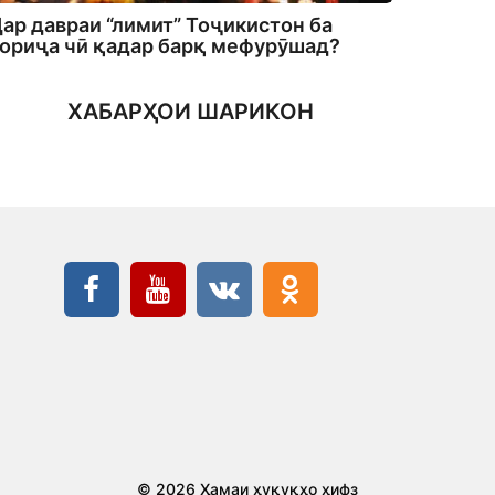
ар давраи “лимит” Тоҷикистон ба
ориҷа чӣ қадар барқ мефурӯшад?
ХАБАРҲОИ ШАРИКОН
© 2026 Ҳамаи ҳуқуқҳо ҳифз