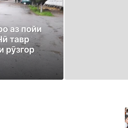
о аз пойи
Чӣ тавр
и рӯзгор