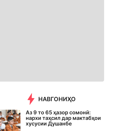
НАВГОНИҲО
Аз 9 то 65 ҳазор сомонӣ:
нархи таҳсил дар мактабҳои
хусусии Душанбе