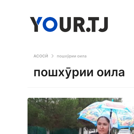
АСОСӢ
пошхӯрии оила
пошхӯрии оила