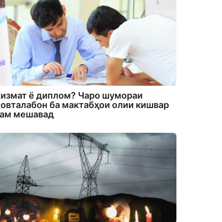
измат ё диплом? Чаро шумораи
овталабон ба мактабҳои олии кишвар
кам мешавад