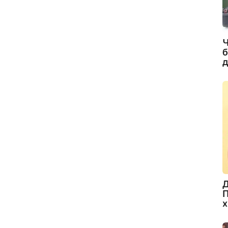
Ч
б
д
Д
П
х