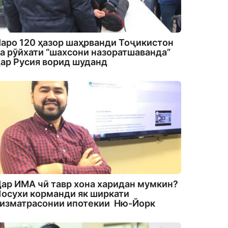
аро 120 ҳазор шаҳрванди Тоҷикистон
а рӯйхати “шахсони назоратшаванда”
ар Русия ворид шуданд
ар ИМА чӣ тавр хона харидан мумкин?
осухи корманди як ширкати
изматрасонии ипотекии Ню-Йорк