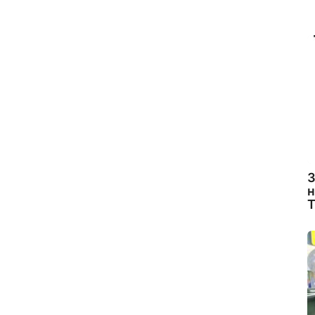
З
н
Т