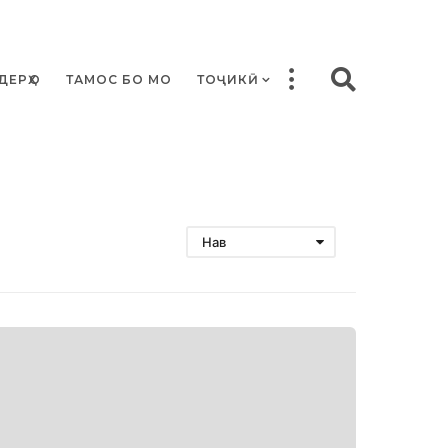
ДЕРҲО
ТАМОС БО МО
ТОҶИКӢ
Нав