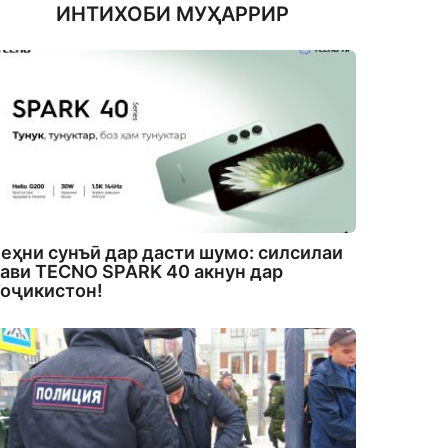
ИНТИХОБИ МУҲАРРИР
еҳни сунъӣ дар дасти шумо: силсилаи
ави TECNO SPARK 40 акнун дар
оҷикистон!