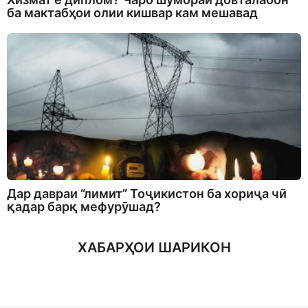
ба мактабҳои олии кишвар кам мешавад
Дар давраи “лимит” Тоҷикистон ба хориҷа чӣ
қадар барқ мефурӯшад?
ХАБАРҲОИ ШАРИКОН