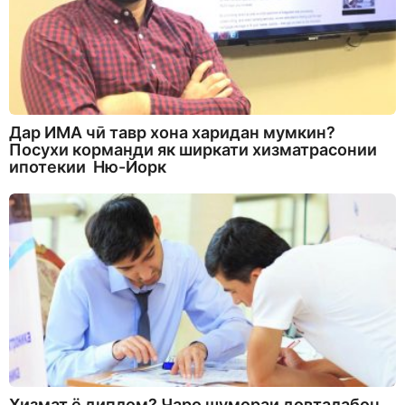
Дар ИМА чӣ тавр хона харидан мумкин?
Посухи корманди як ширкати хизматрасонии
ипотекии Ню-Йорк
Хизмат ё диплом? Чаро шумораи довталабон