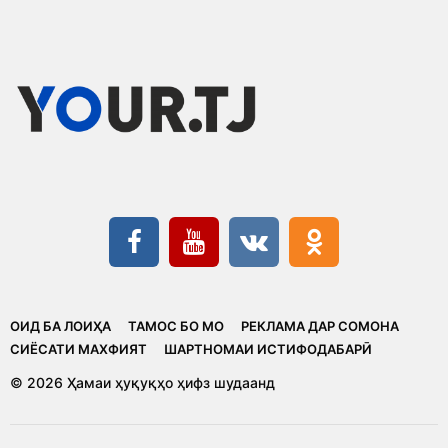
ОИД БА ЛОИҲА
ТАМОС БО МО
РЕКЛАМА ДАР СОМОНА
CИЁСАТИ МАХФИЯТ
ШАРТНОМАИ ИСТИФОДАБАРӢ
© 2026 Ҳамаи ҳуқуқҳо ҳифз шудаанд