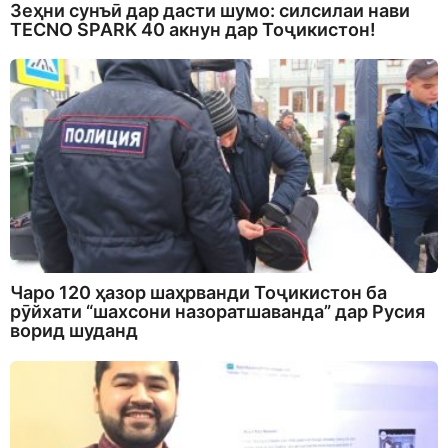
Зеҳни сунъӣ дар дасти шумо: силсилаи нави
TECNO SPARK 40 акнун дар Тоҷикистон!
Чаро 120 ҳазор шаҳрванди Тоҷикистон ба
рӯйхати “шахсони назоратшаванда” дар Русия
ворид шуданд