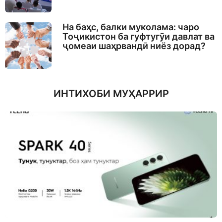
На баҳс, балки муколама: чаро
Тоҷикистон ба гуфтугӯи давлат ва
ҷомеаи шаҳрвандӣ ниёз дорад?
ИНТИХОБИ МУҲАРРИР