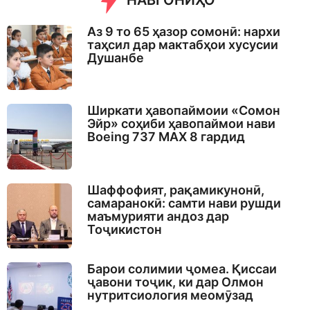
НАВГОНИҲО
Аз 9 то 65 ҳазор сомонӣ: нархи
таҳсил дар мактабҳои хусусии
Душанбе
Ширкати ҳавопаймоии «Сомон
Эйр» соҳиби ҳавопаймои нави
Boeing 737 MAX 8 гардид
Шаффофият, рақамикунонӣ,
самаранокӣ: самти нави рушди
маъмурияти андоз дар
Тоҷикистон
Барои солимии ҷомеа. Қиссаи
ҷавони тоҷик, ки дар Олмон
нутритсиология меомӯзад