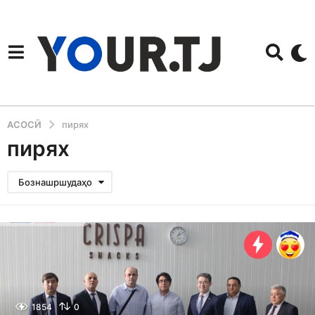
АСОСӢ
пирях
пирях
Бознашршудаҳо
1854
0