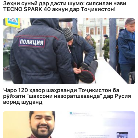
Зеҳни сунъӣ дар дасти шумо: силсилаи нави
TECNO SPARK 40 акнун дар Тоҷикистон!
Чаро 120 ҳазор шаҳрванди Тоҷикистон ба
рӯйхати “шахсони назоратшаванда” дар Русия
ворид шуданд