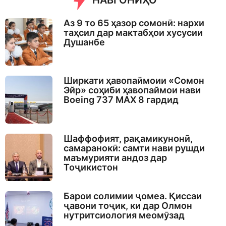
НАВГОНИҲО
g
o
Аз 9 то 65 ҳазор сомонӣ: нархи
таҳсил дар мактабҳои хусусии
Душанбе
Ширкати ҳавопаймоии «Сомон
Эйр» соҳиби ҳавопаймои нави
Boeing 737 MAX 8 гардид
Шаффофият, рақамикунонӣ,
самаранокӣ: самти нави рушди
маъмурияти андоз дар
Тоҷикистон
Барои солимии ҷомеа. Қиссаи
ҷавони тоҷик, ки дар Олмон
нутритсиология меомӯзад