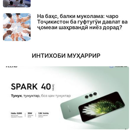
На баҳс, балки муколама: чаро
Тоҷикистон ба гуфтугӯи давлат ва
ҷомеаи шаҳрвандӣ ниёз дорад?
ИНТИХОБИ МУҲАРРИР