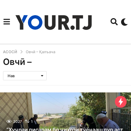
АСОСӢ
Овчӣ – Қалъача
Овчӣ –
Нав
3027
1
“Ҳуҷраи писарам бо ҷиҳози тӯёнааш пур аст,