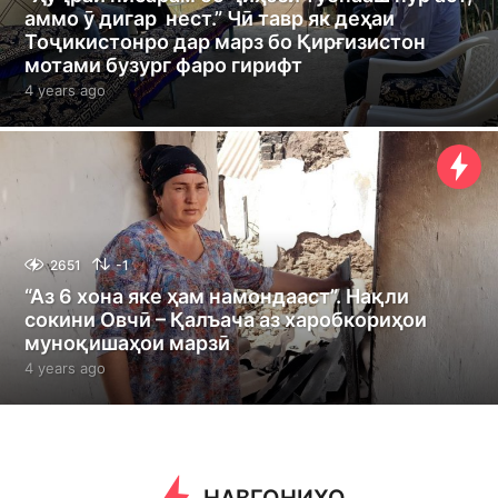
аммо ӯ дигар нест.” Чӣ тавр як деҳаи
Тоҷикистонро дар марз бо Қирғизистон
мотами бузург фаро гирифт
4 years ago
4
y
e
a
r
s
a
g
o
2651
-1
“Аз 6 хона яке ҳам намондааст”. Нақли
сокини Овчӣ – Қалъача аз харобкориҳои
муноқишаҳои марзӣ
4 years ago
4
y
e
a
r
s
a