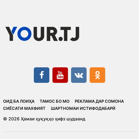
ОИД БА ЛОИҲА
ТАМОС БО МО
РЕКЛАМА ДАР СОМОНА
CИЁСАТИ МАХФИЯТ
ШАРТНОМАИ ИСТИФОДАБАРӢ
© 2026 Ҳамаи ҳуқуқҳо ҳифз шудаанд