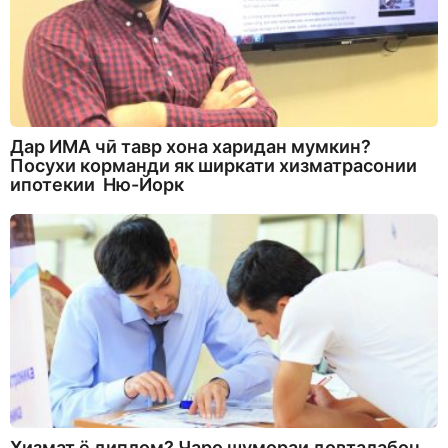
Дар ИМА чӣ тавр хона харидан мумкин?
Посухи корманди як ширкати хизматрасонии
ипотекии Ню-Йорк
Хизмат ё диплом? Чаро шумораи довталабон