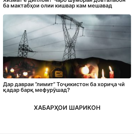
ба мактабҳои олии кишвар кам мешавад
Дар давраи “лимит” Тоҷикистон ба хориҷа чӣ
қадар барқ мефурӯшад?
ХАБАРҲОИ ШАРИКОН