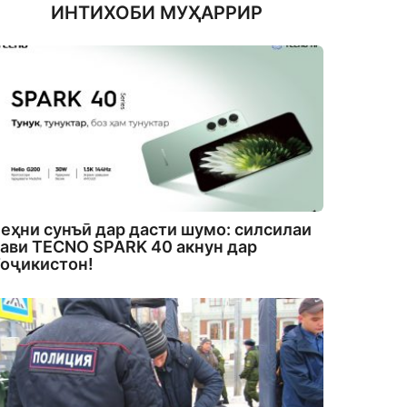
ИНТИХОБИ МУҲАРРИР
еҳни сунъӣ дар дасти шумо: силсилаи
ави TECNO SPARK 40 акнун дар
оҷикистон!