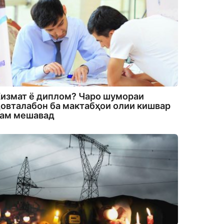
измат ё диплом? Чаро шумораи
овталабон ба мактабҳои олии кишвар
кам мешавад