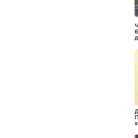
Ч
б
д
Д
П
х