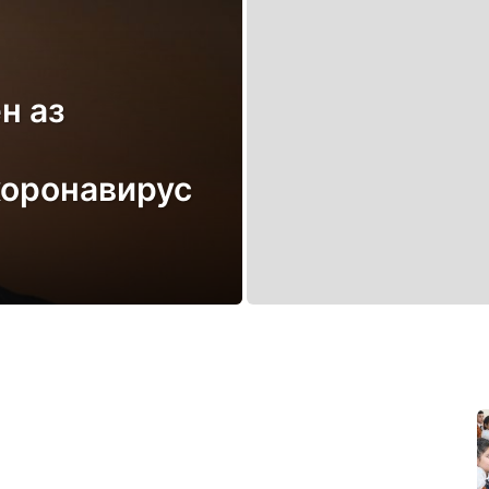
н аз
коронавирус