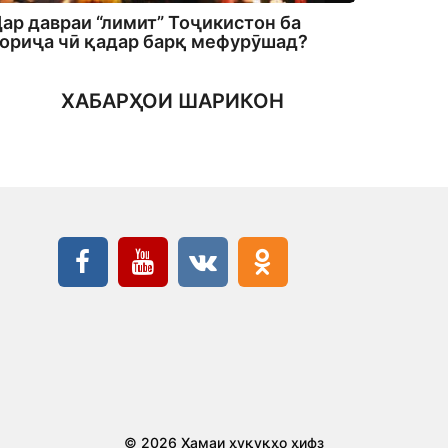
ар давраи “лимит” Тоҷикистон ба
ориҷа чӣ қадар барқ мефурӯшад?
ХАБАРҲОИ ШАРИКОН
© 2026 Ҳамаи ҳуқуқҳо ҳифз