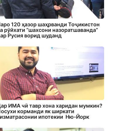
аро 120 ҳазор шаҳрванди Тоҷикистон
а рӯйхати “шахсони назоратшаванда”
ар Русия ворид шуданд
ар ИМА чӣ тавр хона харидан мумкин?
осухи корманди як ширкати
изматрасонии ипотекии Ню-Йорк