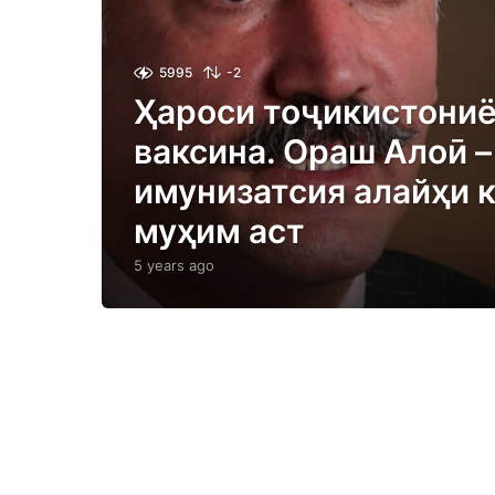
5995
-2
Ҳароси тоҷикистониё
ваксина. Ораш Алоӣ –
имунизатсия алайҳи 
муҳим аст
5 years ago
5
y
e
a
r
s
a
g
o