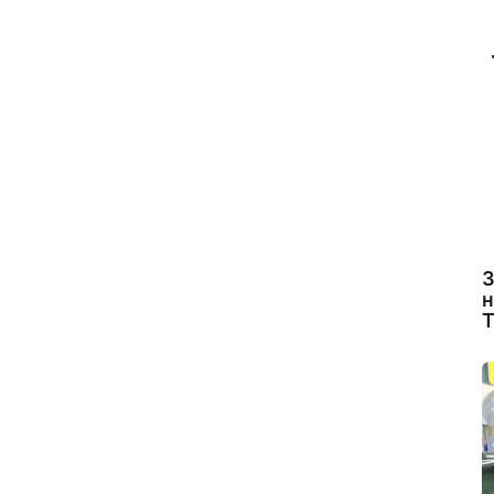
З
н
Т