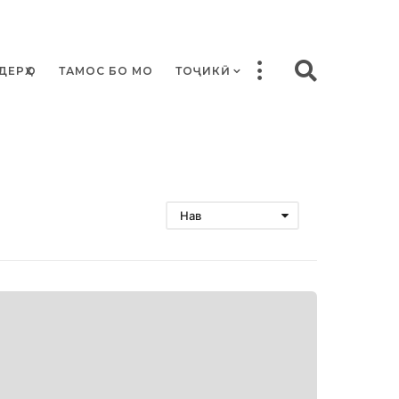
ДЕРҲО
ТАМОС БО МО
ТОҶИКӢ
Нав