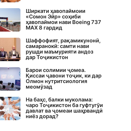
Ширкати ҳавопаймоии
«Сомон Эйр» соҳиби
ҳавопаймои нави Boeing 737
MAX 8 гардид
Шаффофият, рақамикунонӣ,
самаранокӣ: самти нави
рушди маъмурияти андоз
дар Тоҷикистон
Барои солимии ҷомеа.
Қиссаи ҷавони тоҷик, ки дар
Олмон нутритсиология
меомӯзад
На баҳс, балки муколама:
чаро Тоҷикистон ба гуфтугӯи
давлат ва ҷомеаи шаҳрвандӣ
ниёз дорад?