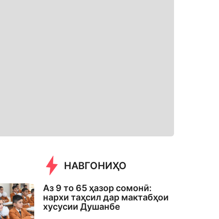
НАВГОНИҲО
Аз 9 то 65 ҳазор сомонӣ:
нархи таҳсил дар мактабҳои
хусусии Душанбе