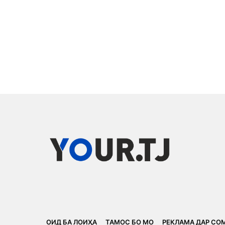
ОИД БА ЛОИҲА
ТАМОС БО МО
РЕКЛАМА ДАР СО