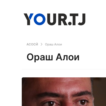
АСОСӢ
Ораш Алои
Ораш Алои