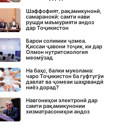
Шаффофият, рақамикунонӣ,
самаранокӣ: самти нави
рушди маъмурияти андоз
дар Тоҷикистон
Барои солимии ҷомеа.
Қиссаи ҷавони тоҷик, ки дар
Олмон нутритсиология
меомӯзад
На баҳс, балки муколама:
чаро Тоҷикистон ба гуфтугӯи
давлат ва ҷомеаи шаҳрвандӣ
ниёз дорад?
Навгониҳои электронӣ дар
самти рақамикунонии
хизматрасониҳои андоз