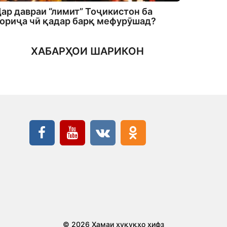
ар давраи “лимит” Тоҷикистон ба
ориҷа чӣ қадар барқ мефурӯшад?
ХАБАРҲОИ ШАРИКОН
© 2026 Ҳамаи ҳуқуқҳо ҳифз