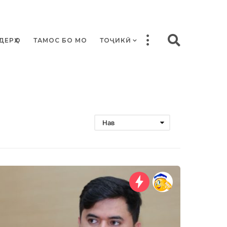
ДЕРҲО
ТАМОС БО МО
ТОҶИКӢ
Нав