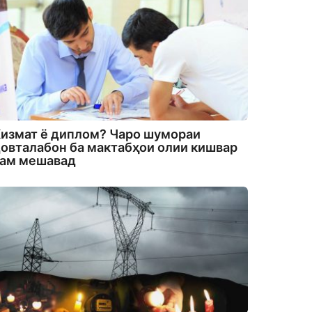
измат ё диплом? Чаро шумораи
овталабон ба мактабҳои олии кишвар
кам мешавад