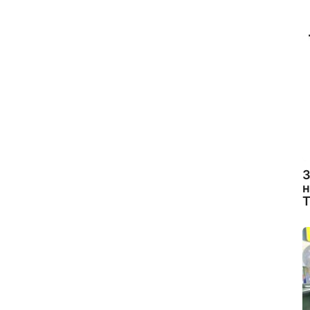
З
н
Т