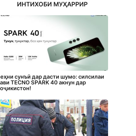
ИНТИХОБИ МУҲАРРИР
еҳни сунъӣ дар дасти шумо: силсилаи
ави TECNO SPARK 40 акнун дар
оҷикистон!