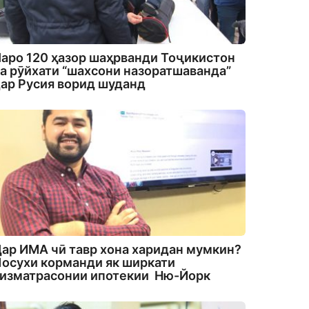
аро 120 ҳазор шаҳрванди Тоҷикистон
а рӯйхати “шахсони назоратшаванда”
ар Русия ворид шуданд
ар ИМА чӣ тавр хона харидан мумкин?
осухи корманди як ширкати
изматрасонии ипотекии Ню-Йорк