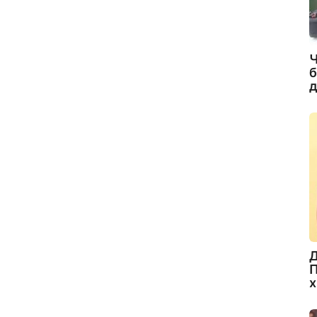
Ч
б
д
Д
П
х