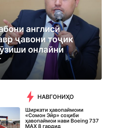
забони англисӣ
авр ҷавони тоҷик
ӯзиши онлайни
т
НАВГОНИҲО
Ширкати ҳавопаймоии
«Сомон Эйр» соҳиби
ҳавопаймои нави Boeing 737
MAX 8 гардид