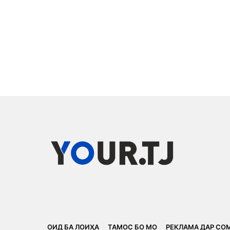
ОИД БА ЛОИҲА
ТАМОС БО МО
РЕКЛАМА ДАР СО