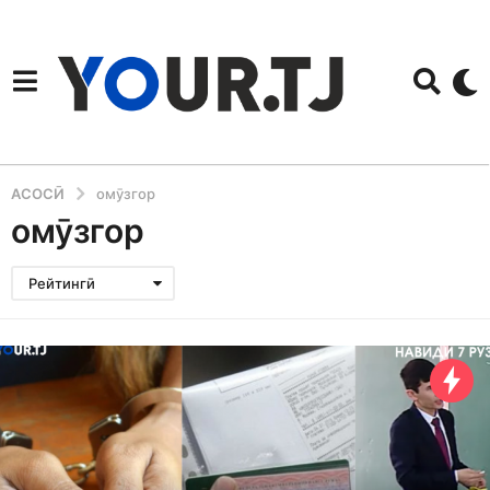
АСОСӢ
омӯзгор
омӯзгор
Рейтингӣ