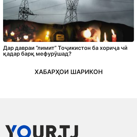
Дар давраи “лимит” Тоҷикистон ба хориҷа чӣ
қадар барқ мефурӯшад?
ХАБАРҲОИ ШАРИКОН