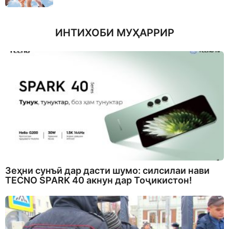
ИНТИХОБИ МУҲАРРИР
Зеҳни сунъӣ дар дасти шумо: силсилаи нави
TECNO SPARK 40 акнун дар Тоҷикистон!