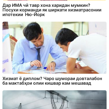
Дар ИМА чӣ тавр хона харидан мумкин?
Посухи корманди як ширкати хизматрасонии
ипотекии Ню-Йорк
Хизмат ё диплом? Чаро шумораи довталабон
ба мактабҳои олии кишвар кам мешавад