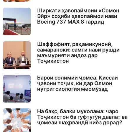
Ширкати ҳавопаймоии «Сомон
Эйр» соҳиби ҳавопаймои нави
Boeing 737 MAX 8 гардид
Шаффофият, рақамикунонӣ,
самаранокӣ: самти нави рушди
маъмурияти андоз дар
Тоҷикистон
Барои солимии ҷомеа. Қиссаи
ҷавони тоҷик, ки дар Олмон
нутритсиология меомӯзад
На баҳс, балки муколама: чаро
Тоҷикистон ба гуфтугӯи давлат ва
ҷомеаи шаҳрвандӣ ниёз дорад?