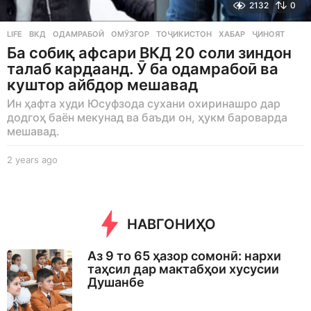
2132
0
LIFE
ВКД
,
ОДАМРАБОӢ
,
ОМӮЗГОР
,
ТОҶИКИСТОН
,
ХАБАР
,
ҶИНОЯТ
Ба собиқ афсари ВКД 20 соли зиндон
талаб кардаанд. Ӯ ба одамрабоӣ ва
куштор айбдор мешавад
Ин ҳафта худи Юсуфзода сухани охиринашро дар
додгоҳ баён мекунад ва баъди он, ҳукм бароварда
мешавад.
2 years ago
2
y
e
a
r
НАВГОНИҲО
s
a
g
Аз 9 то 65 ҳазор сомонӣ: нархи
o
таҳсил дар мактабҳои хусусии
Душанбе