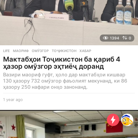
1394
0
LIFE
МАОРИФ
,
ОМӮЗГОР
,
ТОҶИКИСТОН
,
ХАБАР
Мактабҳои Тоҷикистон ба қариб 4
ҳазор омӯзгор эҳтиёҷ доранд
Вазири маориф гуфт, ҳоло дар мактабҳои кишвар
130 ҳазору 732 омӯзгор фаъолият мекунанд, ки 86
ҳазору 250 нафари онҳо занонанд.
1 year ago
1
y
e
a
r
a
g