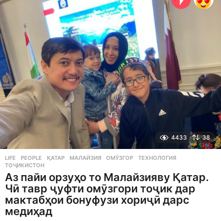
s
a
g
o
4433
38
LIFE
,
PEOPLE
ҚАТАР
,
МАЛАЙЗИЯ
,
ОМӮЗГОР
,
ТЕХНОЛОГИЯ
,
ТОҶИКИСТОН
Аз пайи орзуҳо то Малайзияву Қатар.
Чӣ тавр ҷуфти омӯзгори тоҷик дар
мактабҳои бонуфузи хориҷӣ дарс
медиҳад