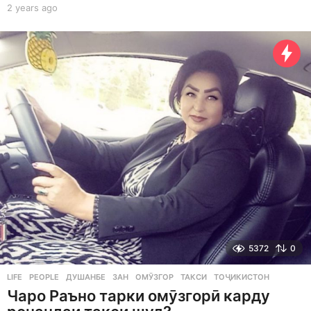
2 years ago
2
y
e
a
r
s
a
g
o
5372
0
LIFE
,
PEOPLE
ДУШАНБЕ
,
ЗАН
,
ОМӮЗГОР
,
ТАКСИ
,
ТОҶИКИСТОН
Чаро Раъно тарки омӯзгорӣ карду