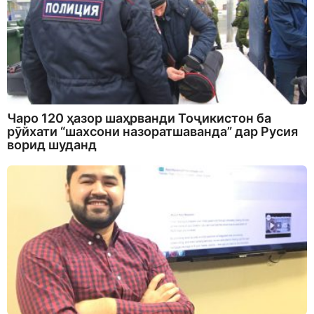
Чаро 120 ҳазор шаҳрванди Тоҷикистон ба
рӯйхати “шахсони назоратшаванда” дар Русия
ворид шуданд