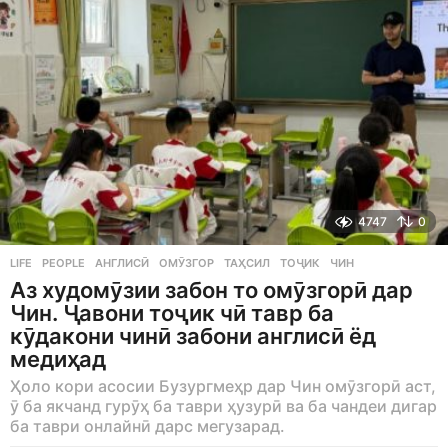
o
4747
0
LIFE
,
PEOPLE
АНГЛИСӢ
,
ОМӮЗГОР
,
ТАҲСИЛ
,
ТОҶИК
,
ЧИН
Аз худомӯзии забон то омӯзгорӣ дар
Чин. Ҷавони тоҷик чӣ тавр ба
кӯдакони чинӣ забони англисӣ ёд
медиҳад
Ҳоло кори асосии Бузургмеҳр дар Чин омӯзгорӣ аст,
ӯ ба якчанд гурӯҳ ба таври ҳузурӣ ва ба чандеи дигар
ба таври онлайнӣ дарс мегузарад.