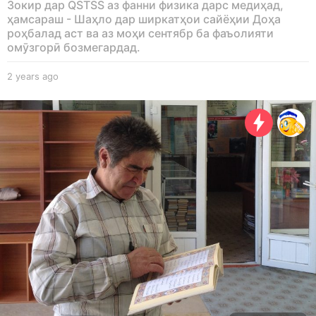
Зокир дар QSTSS аз фанни физика дарс медиҳад,
ҳамсараш - Шаҳло дар ширкатҳои сайёҳии Доҳа
роҳбалад аст ва аз моҳи сентябр ба фаъолияти
омӯзгорӣ бозмегардад.
2 years ago
2
y
e
a
r
s
a
g
o