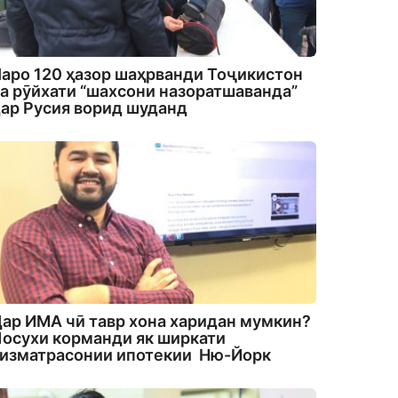
аро 120 ҳазор шаҳрванди Тоҷикистон
а рӯйхати “шахсони назоратшаванда”
ар Русия ворид шуданд
ар ИМА чӣ тавр хона харидан мумкин?
осухи корманди як ширкати
изматрасонии ипотекии Ню-Йорк