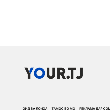
ОИД БА ЛОИҲА
ТАМОС БО МО
РЕКЛАМА ДАР СО