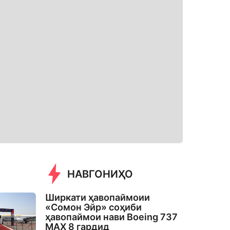
НАВГОНИҲО
Ширкати ҳавопаймоии
«Сомон Эйр» соҳиби
ҳавопаймои нави Boeing 737
MAX 8 гардид