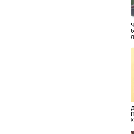
Ч
б
д
Д
П
х