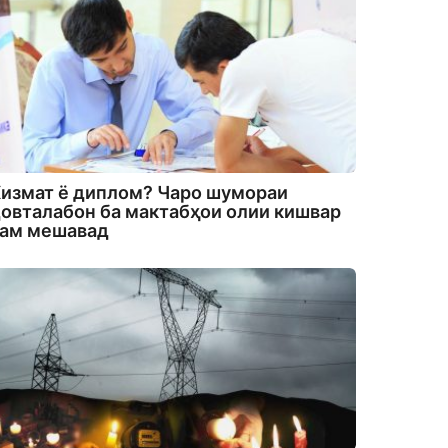
измат ё диплом? Чаро шумораи
овталабон ба мактабҳои олии кишвар
кам мешавад