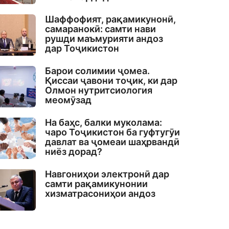
Шаффофият, рақамикунонӣ,
самаранокӣ: самти нави
рушди маъмурияти андоз
дар Тоҷикистон
Барои солимии ҷомеа.
Қиссаи ҷавони тоҷик, ки дар
Олмон нутритсиология
меомӯзад
На баҳс, балки муколама:
чаро Тоҷикистон ба гуфтугӯи
давлат ва ҷомеаи шаҳрвандӣ
ниёз дорад?
Навгониҳои электронӣ дар
самти рақамикунонии
хизматрасониҳои андоз