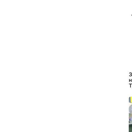
З
н
Т