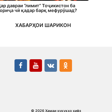
ар давраи “лимит” Тоҷикистон ба
ориҷа чӣ қадар барқ мефурӯшад?
ХАБАРҲОИ ШАРИКОН
© 2026 Ҳамаи ҳуқуқҳо ҳифз