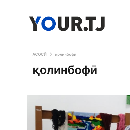
АСОСӢ
қолинбофӣ
қолинбофӣ