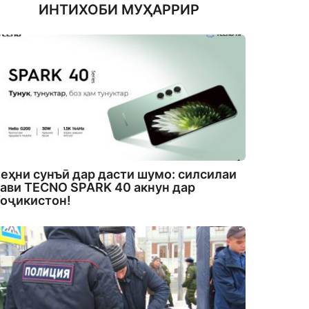
ИНТИХОБИ МУҲАРРИР
еҳни сунъӣ дар дасти шумо: силсилаи
ави TECNO SPARK 40 акнун дар
оҷикистон!