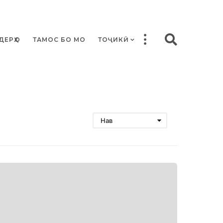
ДЕРҲО
ТАМОС БО МО
ТОҶИКӢ
Нав