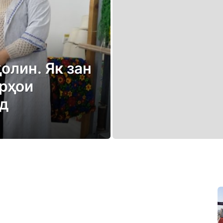
олин. Як зан
рҳои
ад