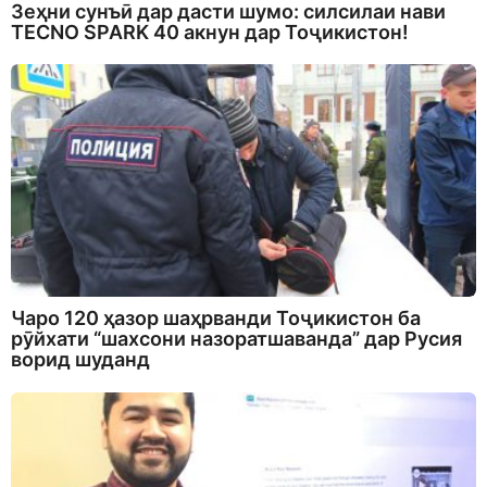
Зеҳни сунъӣ дар дасти шумо: силсилаи нави
TECNO SPARK 40 акнун дар Тоҷикистон!
Чаро 120 ҳазор шаҳрванди Тоҷикистон ба
рӯйхати “шахсони назоратшаванда” дар Русия
ворид шуданд