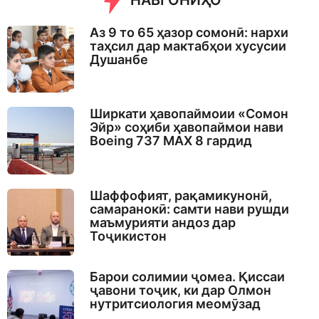
НАВГОНИҲО
Аз 9 то 65 ҳазор сомонӣ: нархи
таҳсил дар мактабҳои хусусии
Душанбе
Ширкати ҳавопаймоии «Сомон
Эйр» соҳиби ҳавопаймои нави
Boeing 737 MAX 8 гардид
Шаффофият, рақамикунонӣ,
самаранокӣ: самти нави рушди
маъмурияти андоз дар
Тоҷикистон
Барои солимии ҷомеа. Қиссаи
ҷавони тоҷик, ки дар Олмон
нутритсиология меомӯзад