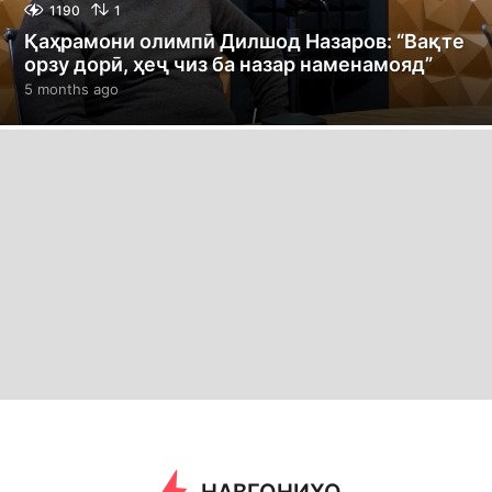
1190
1
Қаҳрамони олимпӣ Дилшод Назаров: “Вақте
орзу дорӣ, ҳеҷ чиз ба назар наменамояд”
5 months ago
5
m
o
n
t
h
s
a
g
o