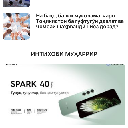
На баҳс, балки муколама: чаро
Тоҷикистон ба гуфтугӯи давлат ва
ҷомеаи шаҳрвандӣ ниёз дорад?
ИНТИХОБИ МУҲАРРИР