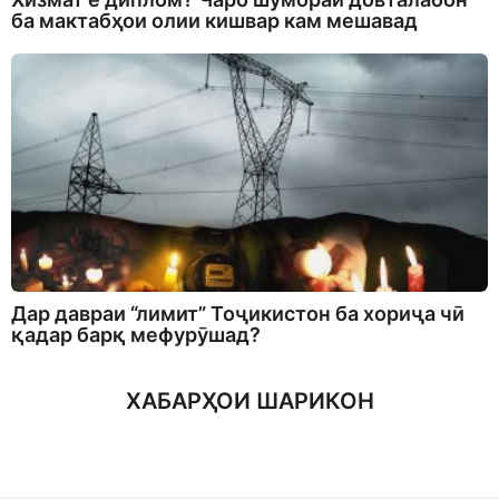
ба мактабҳои олии кишвар кам мешавад
Дар давраи “лимит” Тоҷикистон ба хориҷа чӣ
қадар барқ мефурӯшад?
ХАБАРҲОИ ШАРИКОН