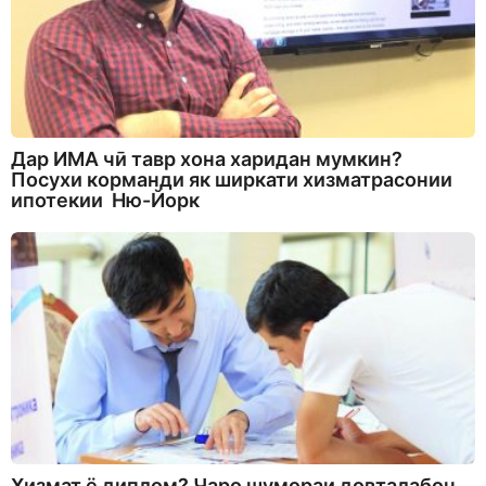
Дар ИМА чӣ тавр хона харидан мумкин?
Посухи корманди як ширкати хизматрасонии
ипотекии Ню-Йорк
Хизмат ё диплом? Чаро шумораи довталабон