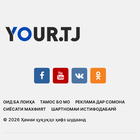
ОИД БА ЛОИҲА
ТАМОС БО МО
РЕКЛАМА ДАР СОМОНА
CИЁСАТИ МАХФИЯТ
ШАРТНОМАИ ИСТИФОДАБАРӢ
© 2026 Ҳамаи ҳуқуқҳо ҳифз шудаанд