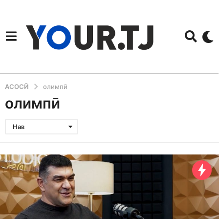
АСОСӢ
олимпӣ
олимпӣ
Нав