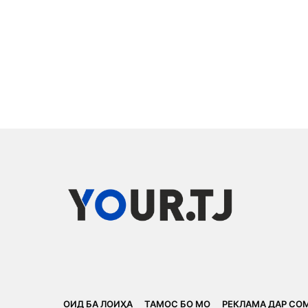
ОИД БА ЛОИҲА
ТАМОС БО МО
РЕКЛАМА ДАР СО