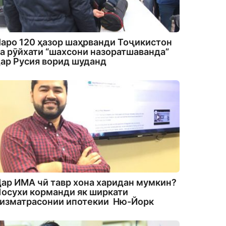
аро 120 ҳазор шаҳрванди Тоҷикистон
а рӯйхати “шахсони назоратшаванда”
ар Русия ворид шуданд
ар ИМА чӣ тавр хона харидан мумкин?
осухи корманди як ширкати
изматрасонии ипотекии Ню-Йорк