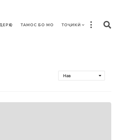
ДЕРҲО
ТАМОС БО МО
ТОҶИКӢ
Нав