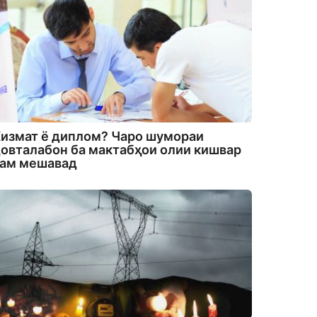
измат ё диплом? Чаро шумораи
овталабон ба мактабҳои олии кишвар
кам мешавад