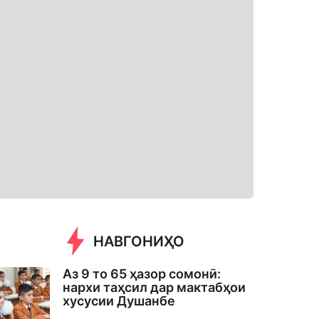
НАВГОНИҲО
Аз 9 то 65 ҳазор сомонӣ:
нархи таҳсил дар мактабҳои
хусусии Душанбе