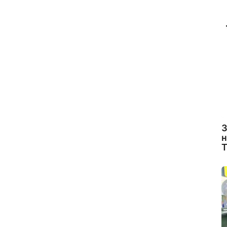
З
н
Т