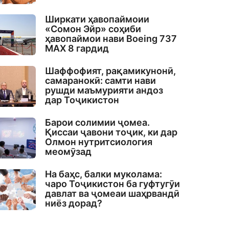
Ширкати ҳавопаймоии
«Сомон Эйр» соҳиби
ҳавопаймои нави Boeing 737
MAX 8 гардид
Шаффофият, рақамикунонӣ,
самаранокӣ: самти нави
рушди маъмурияти андоз
дар Тоҷикистон
Барои солимии ҷомеа.
Қиссаи ҷавони тоҷик, ки дар
Олмон нутритсиология
меомӯзад
На баҳс, балки муколама:
чаро Тоҷикистон ба гуфтугӯи
давлат ва ҷомеаи шаҳрвандӣ
ниёз дорад?