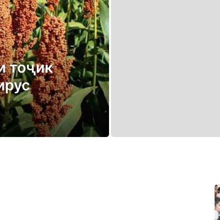
и тоҷик
ирус