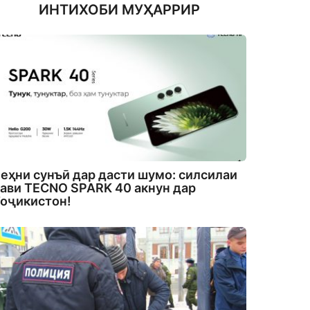
ИНТИХОБИ МУҲАРРИР
еҳни сунъӣ дар дасти шумо: силсилаи
ави TECNO SPARK 40 акнун дар
оҷикистон!