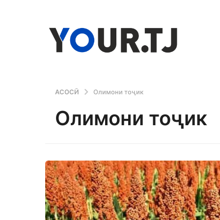
АСОСӢ
Олимони тоҷик
Олимони тоҷик