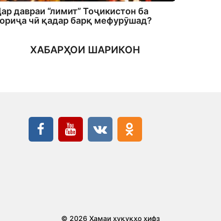
ар давраи “лимит” Тоҷикистон ба
ориҷа чӣ қадар барқ мефурӯшад?
ХАБАРҲОИ ШАРИКОН
© 2026 Ҳамаи ҳуқуқҳо ҳифз