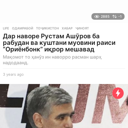
2885
-1
LIFE
ОДАМРАБОӢ
,
ТОҶИКИСТОН
,
ХАБАР
,
ҶИНОЯТ
Дар наворе Рустам Ашӯров ба
рабудан ва куштани муовини раиси
“Ориёнбонк” иқрор мешавад
Мақомот то ҳанӯз ин наворро расман шарҳ
надодаанд.
3 years ago
3
y
e
a
r
s
a
g
o