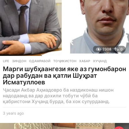
2308
0
LIFE
ЗИНДОН
,
ОДАМРАБОӢ
,
ТОҶИКИСТОН
,
ХАБАР
,
ХУҶАНД
Марги шубҳаангези яке аз гумонбарон
дар рабудан ва қатли Шуҳрат
Исматуллоев
Ҷасади Акбар Аҳмадовро ба наздиконаш нишон
надодаанд ва дар дохили тобути чӯбӣ ба
қабристони Хуҷанд бурда, ба хок супурдаанд.
3 years ago
3
y
e