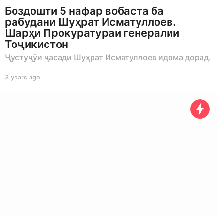
Боздошти 5 нафар вобаста ба
рабудани Шуҳрат Исматуллоев.
Шарҳи Прокуратураи генералии
Тоҷикистон
Ҷустуҷӯи ҷасади Шуҳрат Исматуллоев идома дорад.
3 years ago
3
y
e
a
r
s
a
g
o