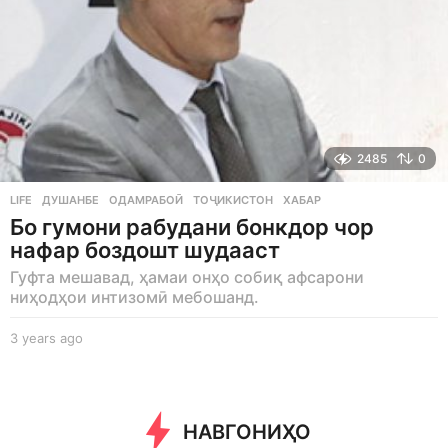
2485
0
LIFE
ДУШАНБЕ
,
ОДАМРАБОӢ
,
ТОҶИКИСТОН
,
ХАБАР
Бо гумони рабудани бонкдор чор
нафар боздошт шудааст
Гуфта мешавад, ҳамаи онҳо собиқ афсарони
ниҳодҳои интизомӣ мебошанд.
3 years ago
3
y
e
a
r
НАВГОНИҲО
s