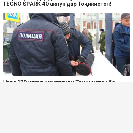
TECNO SPARK 40 акнун дар Тоҷикистон!
Чаро 120 ҳазор шаҳрванди Тоҷикистон ба
рӯйхати “шахсони назоратшаванда” дар Русия
ворид шуданд