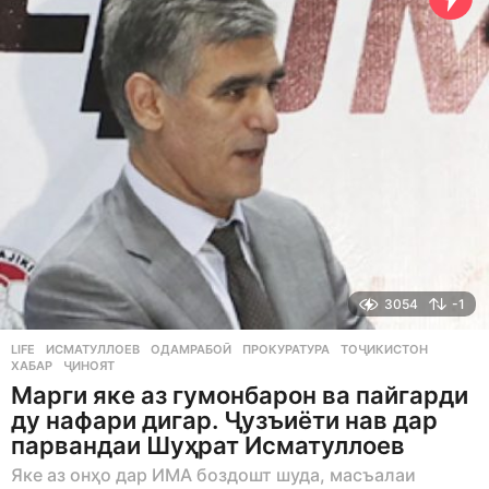
g
o
3054
-1
LIFE
ИСМАТУЛЛОЕВ
,
ОДАМРАБОӢ
,
ПРОКУРАТУРА
,
ТОҶИКИСТОН
,
ХАБАР
,
ҶИНОЯТ
Марги яке аз гумонбарон ва пайгарди
ду нафари дигар. Ҷузъиёти нав дар
парвандаи Шуҳрат Исматуллоев
Яке аз онҳо дар ИМА боздошт шуда, масъалаи