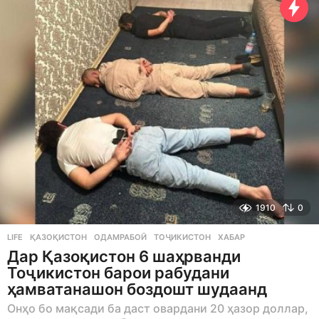
a
r
s
a
g
o
1910
0
LIFE
ҚАЗОҚИСТОН
,
ОДАМРАБОӢ
,
ТОҶИКИСТОН
,
ХАБАР
Дар Қазоқистон 6 шаҳрванди
Тоҷикистон барои рабудани
ҳамватанашон боздошт шудаанд
Онҳо бо мақсади ба даст овардани 20 ҳазор доллар,