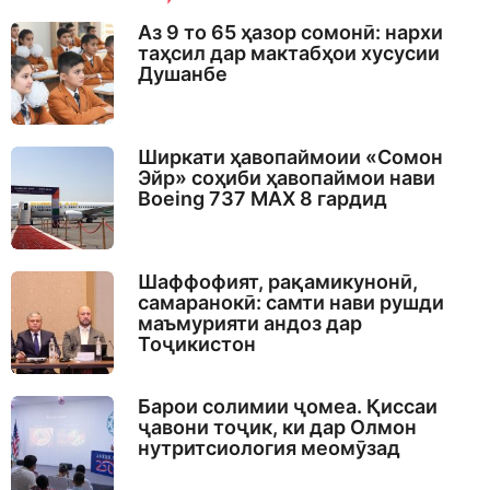
a
g
Аз 9 то 65 ҳазор сомонӣ: нархи
o
таҳсил дар мактабҳои хусусии
Душанбе
Ширкати ҳавопаймоии «Сомон
Эйр» соҳиби ҳавопаймои нави
Boeing 737 MAX 8 гардид
Шаффофият, рақамикунонӣ,
самаранокӣ: самти нави рушди
маъмурияти андоз дар
Тоҷикистон
Барои солимии ҷомеа. Қиссаи
ҷавони тоҷик, ки дар Олмон
нутритсиология меомӯзад