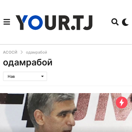
АСОСӢ
одамрабоӣ
одамрабоӣ
Нав