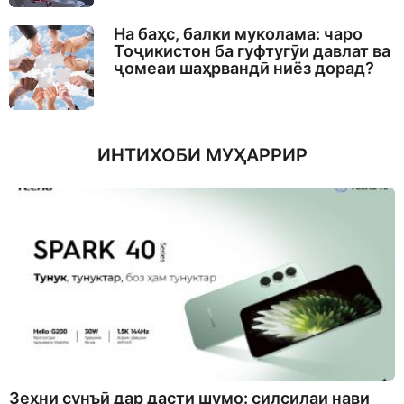
На баҳс, балки муколама: чаро
Тоҷикистон ба гуфтугӯи давлат ва
ҷомеаи шаҳрвандӣ ниёз дорад?
ИНТИХОБИ МУҲАРРИР
Зеҳни сунъӣ дар дасти шумо: силсилаи нави