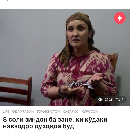
y
e
a
r
s
a
g
o
2123
1
LIFE
ОДАМРАБОӢ
,
ТОҶИКИСТОН
,
ХАБАРҲО
,
ХУРОСОН
8 соли зиндон ба зане, ки кӯдаки
навзодро дуздида буд