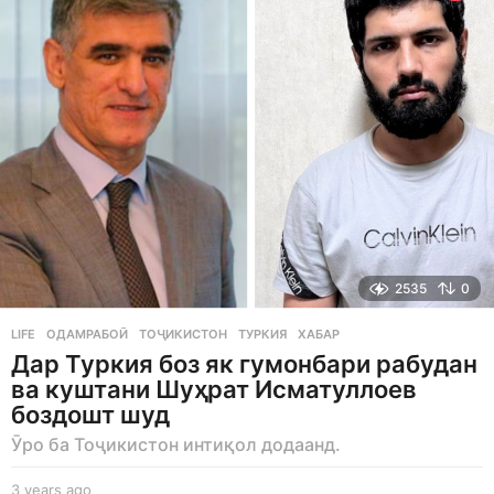
s
a
g
o
2535
0
LIFE
ОДАМРАБОӢ
,
ТОҶИКИСТОН
,
ТУРКИЯ
,
ХАБАР
Дар Туркия боз як гумонбари рабудан
ва куштани Шуҳрат Исматуллоев
боздошт шуд
Ӯро ба Тоҷикистон интиқол додаанд.
3 years ago
3