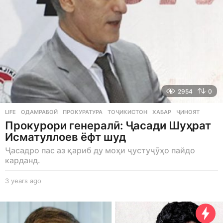
2954
0
LIFE
ОДАМРАБОӢ
,
ПРОКУРАТУРА
,
ТОҶИКИСТОН
,
ХАБАР
,
ҶИНОЯТ
Прокурори генералӣ: Ҷасади Шуҳрат
Исматуллоев ёфт шуд
Ҷасадро пас аз қариб ду моҳи ҷустуҷӯҳо пайдо
карданд.
3 years ago
3
y
e
a
r