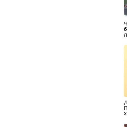
Ч
б
д
Д
П
х