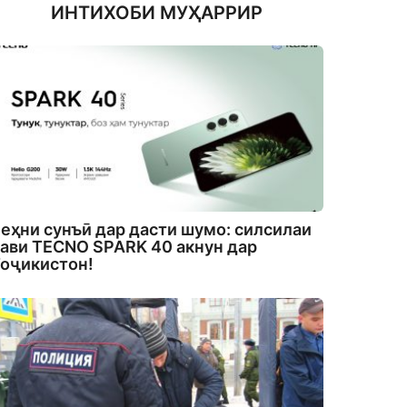
ИНТИХОБИ МУҲАРРИР
еҳни сунъӣ дар дасти шумо: силсилаи
ави TECNO SPARK 40 акнун дар
оҷикистон!