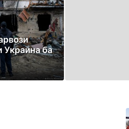
арвози
и Украина ба