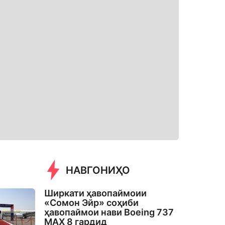
НАВГОНИҲО
Ширкати ҳавопаймоии
«Сомон Эйр» соҳиби
ҳавопаймои нави Boeing 737
MAX 8 гардид