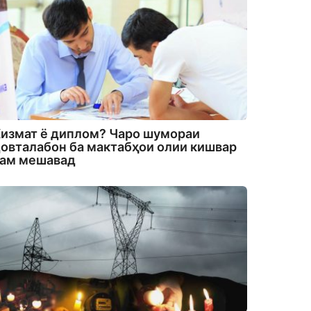
измат ё диплом? Чаро шумораи
овталабон ба мактабҳои олии кишвар
кам мешавад