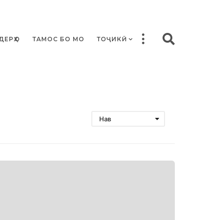
ДЕРҲО
ТАМОС БО МО
ТОҶИКӢ
Нав