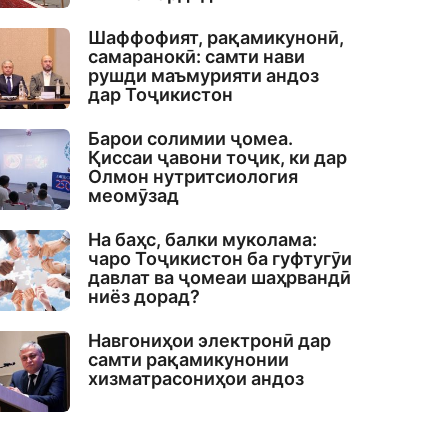
Шаффофият, рақамикунонӣ,
самаранокӣ: самти нави
рушди маъмурияти андоз
дар Тоҷикистон
Барои солимии ҷомеа.
Қиссаи ҷавони тоҷик, ки дар
Олмон нутритсиология
меомӯзад
На баҳс, балки муколама:
чаро Тоҷикистон ба гуфтугӯи
давлат ва ҷомеаи шаҳрвандӣ
ниёз дорад?
Навгониҳои электронӣ дар
самти рақамикунонии
хизматрасониҳои андоз