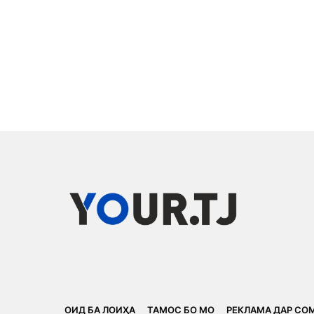
ОИД БА ЛОИҲА
ТАМОС БО МО
РЕКЛАМА ДАР СО