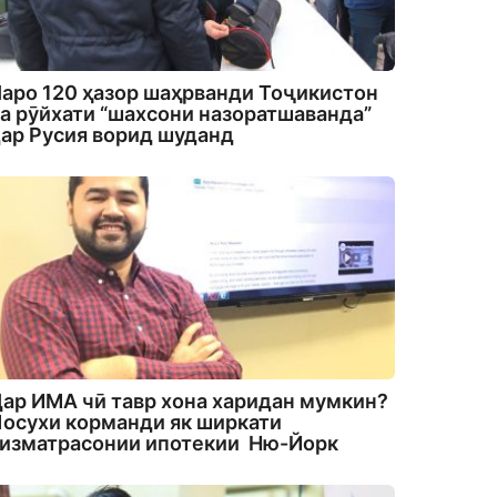
аро 120 ҳазор шаҳрванди Тоҷикистон
а рӯйхати “шахсони назоратшаванда”
ар Русия ворид шуданд
ар ИМА чӣ тавр хона харидан мумкин?
осухи корманди як ширкати
изматрасонии ипотекии Ню-Йорк