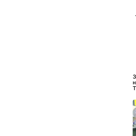
З
н
Т