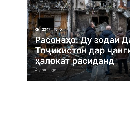
2347
0
Расонаҳо: Ду зодаи Д
Тоҷикистон дар ҷанг
ҳалокат расиданд
4 years ago
4
y
e
a
r
s
a
g
o