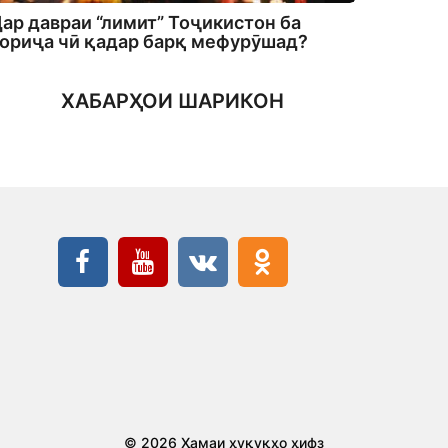
ар давраи “лимит” Тоҷикистон ба
ориҷа чӣ қадар барқ мефурӯшад?
ХАБАРҲОИ ШАРИКОН
© 2026 Ҳамаи ҳуқуқҳо ҳифз