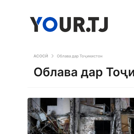
АСОСӢ
Облава дар Тоҷикистон
Облава дар Тоҷ