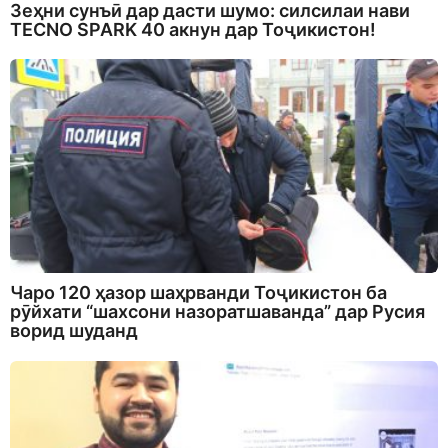
Зеҳни сунъӣ дар дасти шумо: силсилаи нави
TECNO SPARK 40 акнун дар Тоҷикистон!
Чаро 120 ҳазор шаҳрванди Тоҷикистон ба
рӯйхати “шахсони назоратшаванда” дар Русия
ворид шуданд