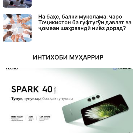
На баҳс, балки муколама: чаро
Тоҷикистон ба гуфтугӯи давлат ва
ҷомеаи шаҳрвандӣ ниёз дорад?
ИНТИХОБИ МУҲАРРИР