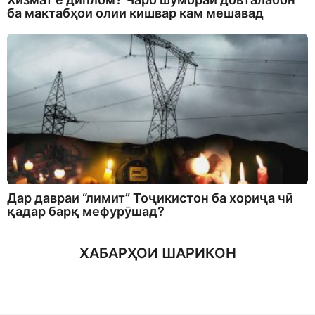
ба мактабҳои олии кишвар кам мешавад
Дар давраи “лимит” Тоҷикистон ба хориҷа чӣ
қадар барқ мефурӯшад?
ХАБАРҲОИ ШАРИКОН