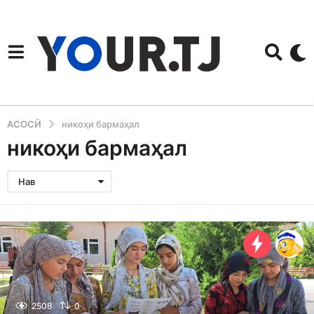
АСОСӢ
никоҳи бармаҳал
никоҳи бармаҳал
Нав
2508
0