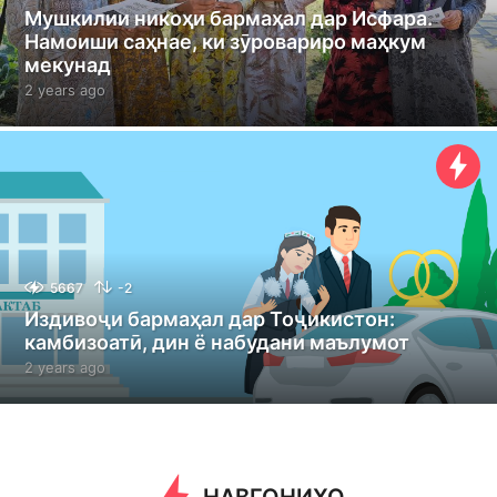
Мушкилии никоҳи бармаҳал дар Исфара.
Намоиши саҳнае, ки зӯровариро маҳкум
мекунад
2 years ago
2
y
e
a
r
s
a
g
o
5667
-2
Издивоҷи бармаҳал дар Тоҷикистон:
камбизоатӣ, дин ё набудани маълумот
2 years ago
2
y
e
a
r
s
a