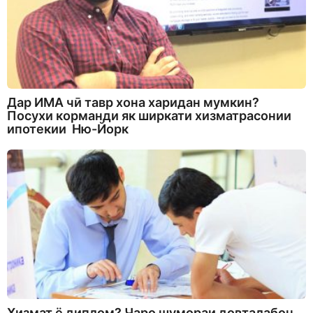
Дар ИМА чӣ тавр хона харидан мумкин?
Посухи корманди як ширкати хизматрасонии
ипотекии Ню-Йорк
Хизмат ё диплом? Чаро шумораи довталабон