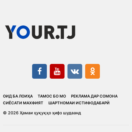
ОИД БА ЛОИҲА
ТАМОС БО МО
РЕКЛАМА ДАР СОМОНА
CИЁСАТИ МАХФИЯТ
ШАРТНОМАИ ИСТИФОДАБАРӢ
© 2026 Ҳамаи ҳуқуқҳо ҳифз шудаанд