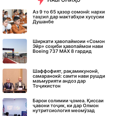
НАВГОНИҲО
g
o
Аз 9 то 65 ҳазор сомонӣ: нархи
таҳсил дар мактабҳои хусусии
Душанбе
Ширкати ҳавопаймоии «Сомон
Эйр» соҳиби ҳавопаймои нави
Boeing 737 MAX 8 гардид
Шаффофият, рақамикунонӣ,
самаранокӣ: самти нави рушди
маъмурияти андоз дар
Тоҷикистон
Барои солимии ҷомеа. Қиссаи
ҷавони тоҷик, ки дар Олмон
нутритсиология меомӯзад