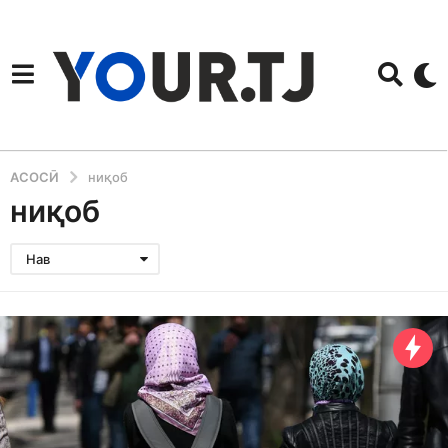
АСОСӢ
ниқоб
ниқоб
Нав