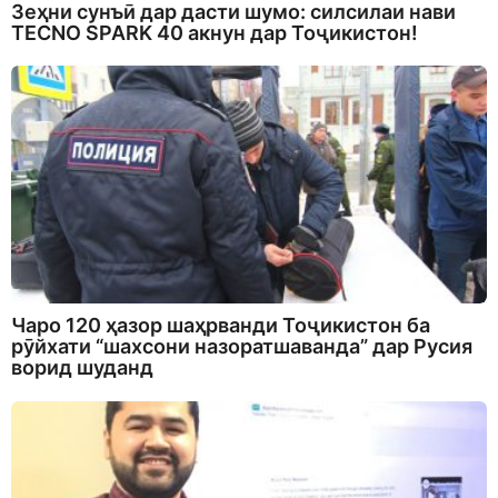
Зеҳни сунъӣ дар дасти шумо: силсилаи нави
TECNO SPARK 40 акнун дар Тоҷикистон!
Чаро 120 ҳазор шаҳрванди Тоҷикистон ба
рӯйхати “шахсони назоратшаванда” дар Русия
ворид шуданд