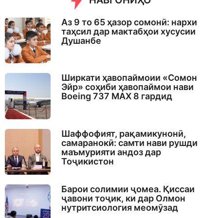
НАВГОНИҲО
Аз 9 то 65 ҳазор сомонӣ: нархи
таҳсил дар мактабҳои хусусии
Душанбе
Ширкати ҳавопаймоии «Сомон
Эйр» соҳиби ҳавопаймои нави
Boeing 737 MAX 8 гардид
Шаффофият, рақамикунонӣ,
самаранокӣ: самти нави рушди
маъмурияти андоз дар
Тоҷикистон
Барои солимии ҷомеа. Қиссаи
ҷавони тоҷик, ки дар Олмон
нутритсиология меомӯзад