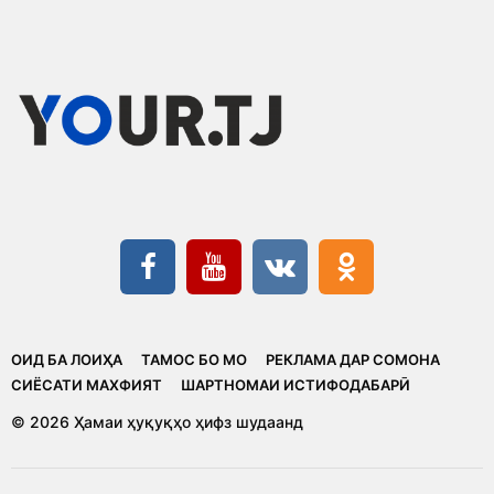
ОИД БА ЛОИҲА
ТАМОС БО МО
РЕКЛАМА ДАР СОМОНА
CИЁСАТИ МАХФИЯТ
ШАРТНОМАИ ИСТИФОДАБАРӢ
© 2026 Ҳамаи ҳуқуқҳо ҳифз шудаанд