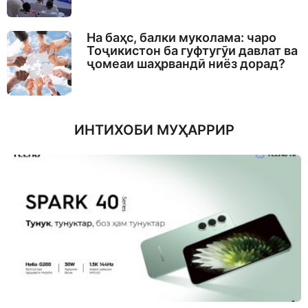
На баҳс, балки муколама: чаро
Тоҷикистон ба гуфтугӯи давлат ва
ҷомеаи шаҳрвандӣ ниёз дорад?
ИНТИХОБИ МУҲАРРИР