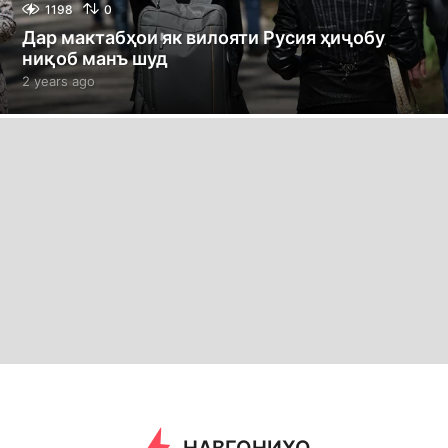
1198
0
Дар мактабҳои як вилояти Русия ҳиҷобу
ниқоб манъ шуд
2 years ago
2
y
e
a
r
s
a
g
o