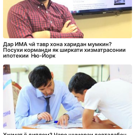
Дар ИМА чӣ тавр хона харидан мумкин?
Посухи корманди як ширкати хизматрасонии
ипотекии Ню-Йорк
Хизмат ё диплом? Чаро шумораи довталабон