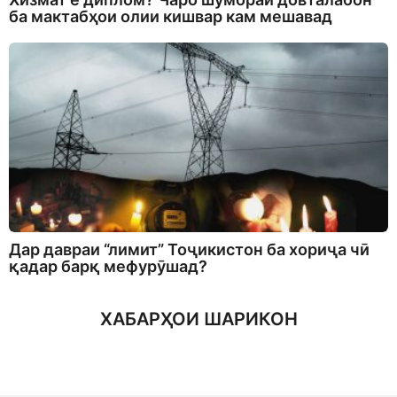
ба мактабҳои олии кишвар кам мешавад
Дар давраи “лимит” Тоҷикистон ба хориҷа чӣ
қадар барқ мефурӯшад?
ХАБАРҲОИ ШАРИКОН