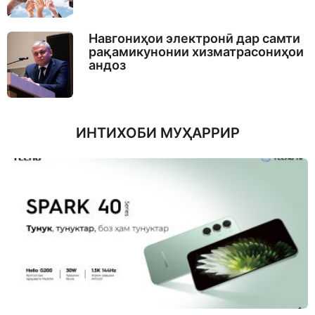
Навгониҳои электронӣ дар самти
рақамикунонии хизматрасониҳои
андоз
ИНТИХОБИ МУҲАРРИР