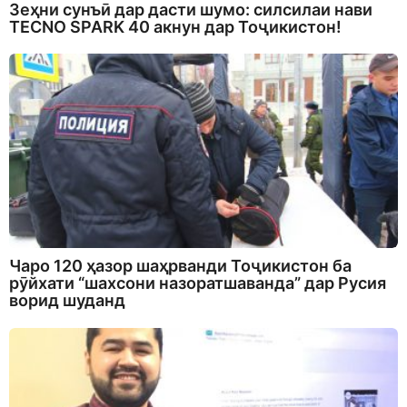
Зеҳни сунъӣ дар дасти шумо: силсилаи нави
TECNO SPARK 40 акнун дар Тоҷикистон!
Чаро 120 ҳазор шаҳрванди Тоҷикистон ба
рӯйхати “шахсони назоратшаванда” дар Русия
ворид шуданд