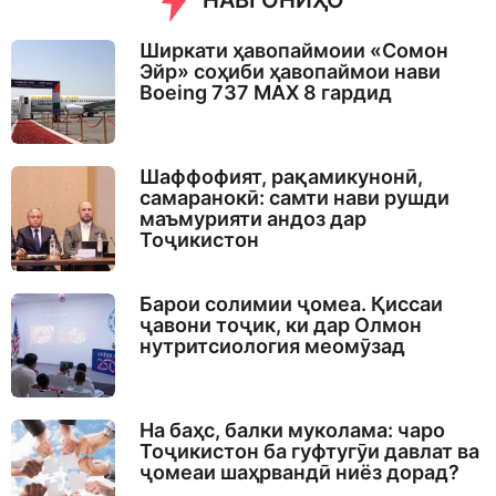
НАВГОНИҲО
Ширкати ҳавопаймоии «Сомон
Эйр» соҳиби ҳавопаймои нави
Boeing 737 MAX 8 гардид
Шаффофият, рақамикунонӣ,
самаранокӣ: самти нави рушди
маъмурияти андоз дар
Тоҷикистон
Барои солимии ҷомеа. Қиссаи
ҷавони тоҷик, ки дар Олмон
нутритсиология меомӯзад
На баҳс, балки муколама: чаро
Тоҷикистон ба гуфтугӯи давлат ва
ҷомеаи шаҳрвандӣ ниёз дорад?