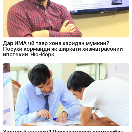
Дар ИМА чӣ тавр хона харидан мумкин?
Посухи корманди як ширкати хизматрасонии
ипотекии Ню-Йорк
Хизмат ё диплом? Чаро шумораи довталабон