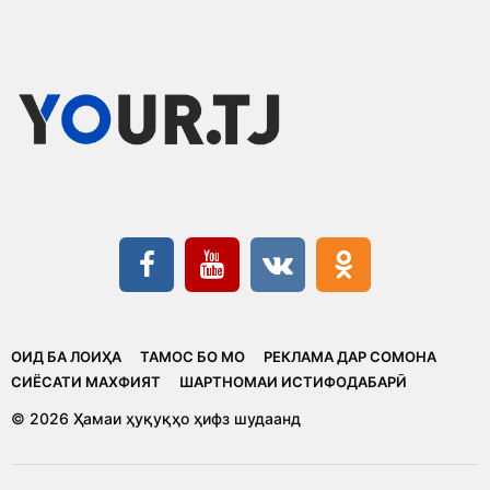
ОИД БА ЛОИҲА
ТАМОС БО МО
РЕКЛАМА ДАР СОМОНА
CИЁСАТИ МАХФИЯТ
ШАРТНОМАИ ИСТИФОДАБАРӢ
© 2026 Ҳамаи ҳуқуқҳо ҳифз шудаанд