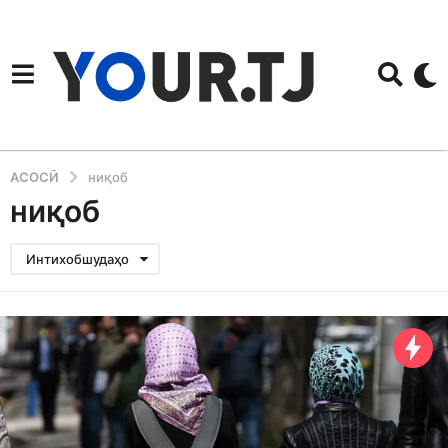
АСОСӢ
ниқоб
ниқоб
Интихобшудаҳо