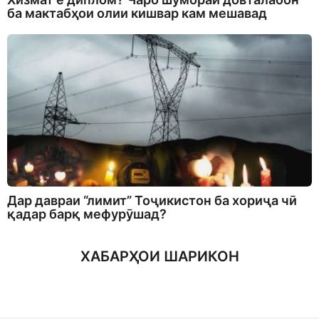
ба мактабҳои олии кишвар кам мешавад
Дар давраи “лимит” Тоҷикистон ба хориҷа чӣ
қадар барқ мефурӯшад?
ХАБАРҲОИ ШАРИКОН