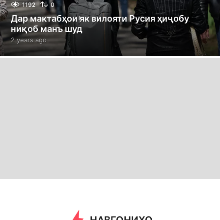
1192
0
Дар мактабҳои як вилояти Русия ҳиҷобу
ниқоб манъ шуд
2 years ago
2
y
e
a
r
s
a
g
o