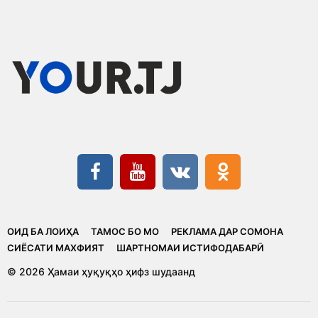
ОИД БА ЛОИҲА
ТАМОС БО МО
РЕКЛАМА ДАР СОМОНА
CИЁСАТИ МАХФИЯТ
ШАРТНОМАИ ИСТИФОДАБАРӢ
© 2026 Ҳамаи ҳуқуқҳо ҳифз шудаанд