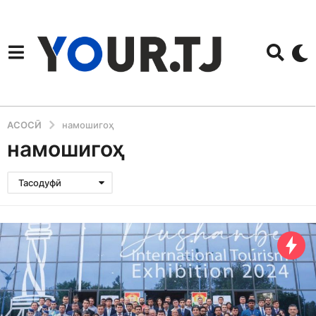
АСОСӢ
намошигоҳ
намошигоҳ
Тасодуфӣ