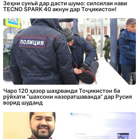
Зеҳни сунъӣ дар дасти шумо: силсилаи нави
TECNO SPARK 40 акнун дар Тоҷикистон!
Чаро 120 ҳазор шаҳрванди Тоҷикистон ба
рӯйхати “шахсони назоратшаванда” дар Русия
ворид шуданд