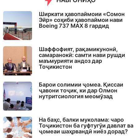
НАВГОНИҲО
Ширкати ҳавопаймоии «Сомон
Эйр» соҳиби ҳавопаймои нави
Boeing 737 MAX 8 гардид
Шаффофият, рақамикунонӣ,
самаранокӣ: самти нави рушди
маъмурияти андоз дар
Тоҷикистон
Барои солимии ҷомеа. Қиссаи
ҷавони тоҷик, ки дар Олмон
нутритсиология меомӯзад
На баҳс, балки муколама: чаро
Тоҷикистон ба гуфтугӯи давлат ва
ҷомеаи шаҳрвандӣ ниёз дорад?