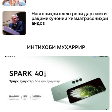
Навгониҳои электронӣ дар самти
рақамикунонии хизматрасониҳои
андоз
ИНТИХОБИ МУҲАРРИР