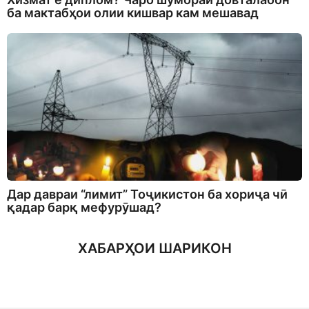
ба мактабҳои олии кишвар кам мешавад
Дар давраи “лимит” Тоҷикистон ба хориҷа чӣ
қадар барқ мефурӯшад?
ХАБАРҲОИ ШАРИКОН