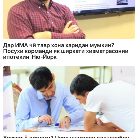
Дар ИМА чӣ тавр хона харидан мумкин?
Посухи корманди як ширкати хизматрасонии
ипотекии Ню-Йорк
Хизмат ё диплом? Чаро шумораи довталабон