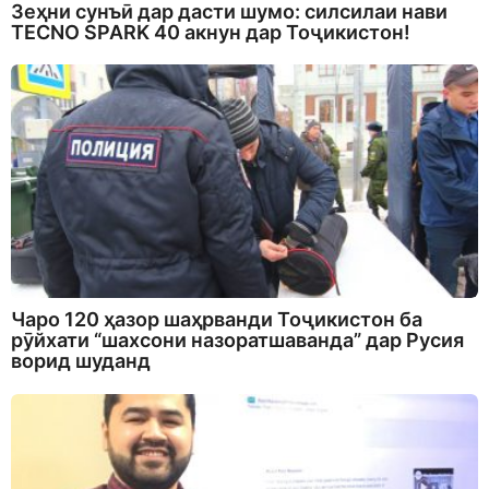
Зеҳни сунъӣ дар дасти шумо: силсилаи нави
TECNO SPARK 40 акнун дар Тоҷикистон!
Чаро 120 ҳазор шаҳрванди Тоҷикистон ба
рӯйхати “шахсони назоратшаванда” дар Русия
ворид шуданд