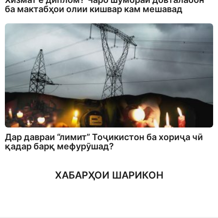
ба мактабҳои олии кишвар кам мешавад
Дар давраи “лимит” Тоҷикистон ба хориҷа чӣ
қадар барқ мефурӯшад?
ХАБАРҲОИ ШАРИКОН