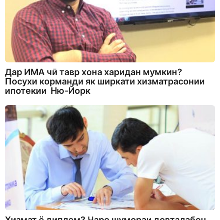
Дар ИМА чӣ тавр хона харидан мумкин?
Посухи корманди як ширкати хизматрасонии
ипотекии Ню-Йорк
Хизмат ё диплом? Чаро шумораи довталабон