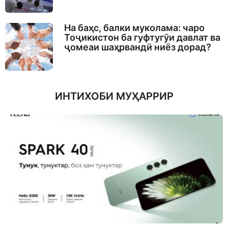
На баҳс, балки муколама: чаро
Тоҷикистон ба гуфтугӯи давлат ва
ҷомеаи шаҳрвандӣ ниёз дорад?
ИНТИХОБИ МУҲАРРИР