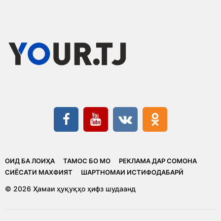
ОИД БА ЛОИҲА
ТАМОС БО МО
РЕКЛАМА ДАР СОМОНА
CИЁСАТИ МАХФИЯТ
ШАРТНОМАИ ИСТИФОДАБАРӢ
© 2026 Ҳамаи ҳуқуқҳо ҳифз шудаанд