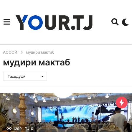
АСОСӢ
мудири мактаб
мудири мактаб
Тасодуфӣ
1299
0