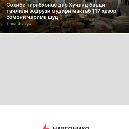
Соҳиби тарабхонае дар Хуҷанд баъди
таҷлили зодрӯзи мудири мактаб 117 ҳазор
сомонӣ ҷарима шуд
3 months ago
3
m
o
n
t
h
s
a
g
o