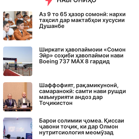
НАВГОНИҲО
Аз 9 то 65 ҳазор сомонӣ: нархи
таҳсил дар мактабҳои хусусии
Душанбе
Ширкати ҳавопаймоии «Сомон
Эйр» соҳиби ҳавопаймои нави
Boeing 737 MAX 8 гардид
Шаффофият, рақамикунонӣ,
самаранокӣ: самти нави рушди
маъмурияти андоз дар
Тоҷикистон
Барои солимии ҷомеа. Қиссаи
ҷавони тоҷик, ки дар Олмон
нутритсиология меомӯзад