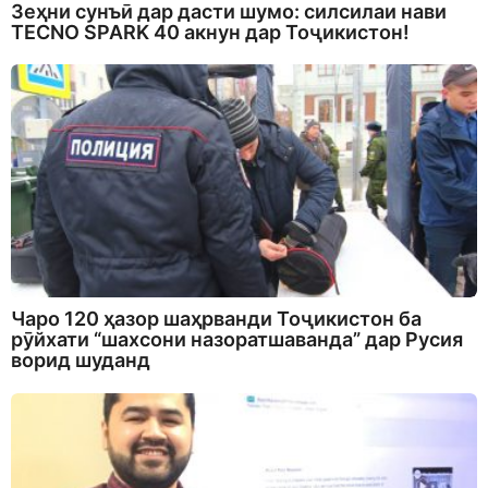
Зеҳни сунъӣ дар дасти шумо: силсилаи нави
TECNO SPARK 40 акнун дар Тоҷикистон!
Чаро 120 ҳазор шаҳрванди Тоҷикистон ба
рӯйхати “шахсони назоратшаванда” дар Русия
ворид шуданд