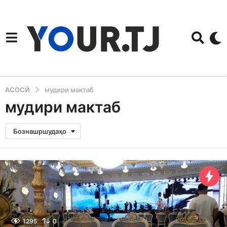
АСОСӢ
мудири мактаб
мудири мактаб
Бознашршудаҳо
1295
0