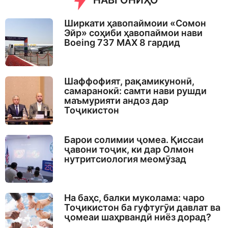
НАВГОНИҲО
Ширкати ҳавопаймоии «Сомон
Эйр» соҳиби ҳавопаймои нави
Boeing 737 MAX 8 гардид
Шаффофият, рақамикунонӣ,
самаранокӣ: самти нави рушди
маъмурияти андоз дар
Тоҷикистон
Барои солимии ҷомеа. Қиссаи
ҷавони тоҷик, ки дар Олмон
нутритсиология меомӯзад
На баҳс, балки муколама: чаро
Тоҷикистон ба гуфтугӯи давлат ва
ҷомеаи шаҳрвандӣ ниёз дорад?