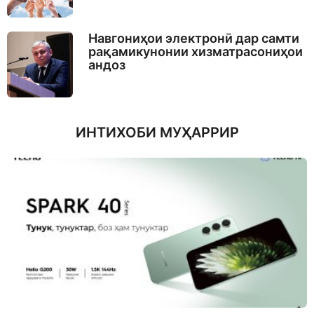
Навгониҳои электронӣ дар самти
рақамикунонии хизматрасониҳои
андоз
ИНТИХОБИ МУҲАРРИР