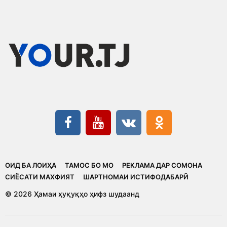
ОИД БА ЛОИҲА
ТАМОС БО МО
РЕКЛАМА ДАР СОМОНА
CИЁСАТИ МАХФИЯТ
ШАРТНОМАИ ИСТИФОДАБАРӢ
© 2026 Ҳамаи ҳуқуқҳо ҳифз шудаанд