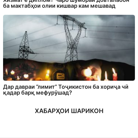
ба мактабҳои олии кишвар кам мешавад
Дар давраи “лимит” Тоҷикистон ба хориҷа чӣ
қадар барқ мефурӯшад?
ХАБАРҲОИ ШАРИКОН