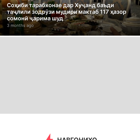
Соҳиби тарабхонае дар Хуҷанд баъди
таҷлили зодрӯзи мудири мактаб 117 ҳазор
сомонӣ ҷарима шуд
3 months ago
3
m
o
n
t
h
s
a
g
o