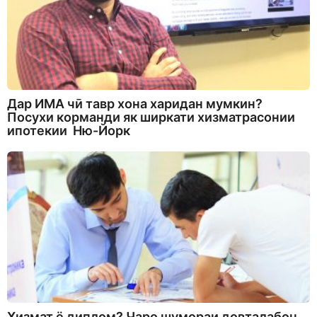
Дар ИМА чӣ тавр хона харидан мумкин?
Посухи корманди як ширкати хизматрасонии
ипотекии Ню-Йорк
Хизмат ё диплом? Чаро шумораи довталабон