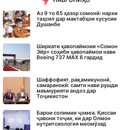
НАВГОНИҲО
Аз 9 то 65 ҳазор сомонӣ: нархи
таҳсил дар мактабҳои хусусии
Душанбе
Ширкати ҳавопаймоии «Сомон
Эйр» соҳиби ҳавопаймои нави
Boeing 737 MAX 8 гардид
Шаффофият, рақамикунонӣ,
самаранокӣ: самти нави рушди
маъмурияти андоз дар
Тоҷикистон
Барои солимии ҷомеа. Қиссаи
ҷавони тоҷик, ки дар Олмон
нутритсиология меомӯзад