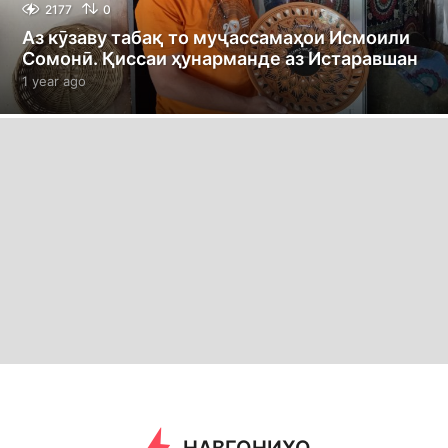
2177
0
Аз кӯзаву табақ то муҷассамаҳои Исмоили
Сомонӣ. Қиссаи ҳунарманде аз Истаравшан
1 year ago
1
y
e
a
r
a
g
o