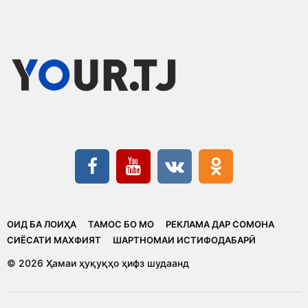
ОИД БА ЛОИҲА
ТАМОС БО МО
РЕКЛАМА ДАР СОМОНА
CИЁСАТИ МАХФИЯТ
ШАРТНОМАИ ИСТИФОДАБАРӢ
© 2026 Ҳамаи ҳуқуқҳо ҳифз шудаанд