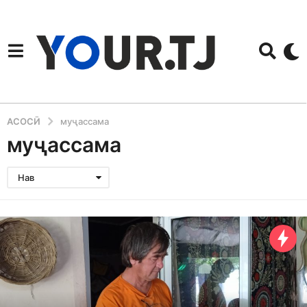
АСОСӢ
муҷассама
муҷассама
Нав