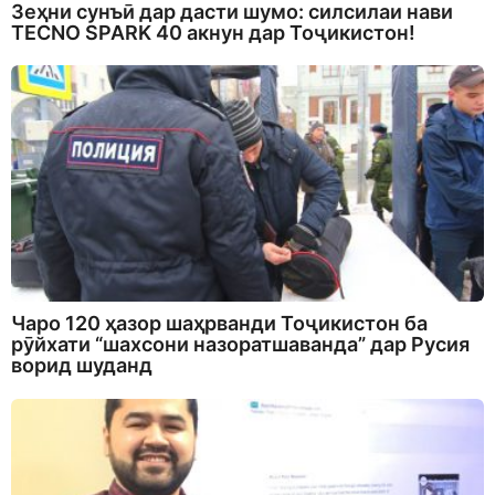
Зеҳни сунъӣ дар дасти шумо: силсилаи нави
TECNO SPARK 40 акнун дар Тоҷикистон!
Чаро 120 ҳазор шаҳрванди Тоҷикистон ба
рӯйхати “шахсони назоратшаванда” дар Русия
ворид шуданд