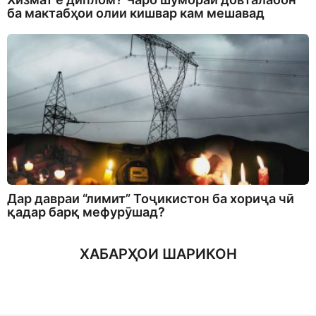
ба мактабҳои олии кишвар кам мешавад
Дар давраи “лимит” Тоҷикистон ба хориҷа чӣ
қадар барқ мефурӯшад?
ХАБАРҲОИ ШАРИКОН