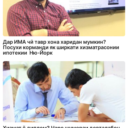
Дар ИМА чӣ тавр хона харидан мумкин?
Посухи корманди як ширкати хизматрасонии
ипотекии Ню-Йорк
Хизмат ё диплом? Чаро шумораи довталабон