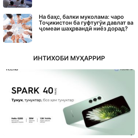
На баҳс, балки муколама: чаро
Тоҷикистон ба гуфтугӯи давлат ва
ҷомеаи шаҳрвандӣ ниёз дорад?
ИНТИХОБИ МУҲАРРИР