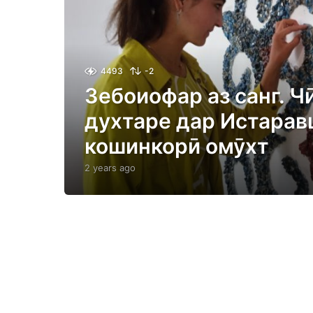
4493
-2
Зебоиофар аз санг. Ч
духтаре дар Истара
кошинкорӣ омӯхт
2 years ago
2
y
e
a
r
s
a
g
o