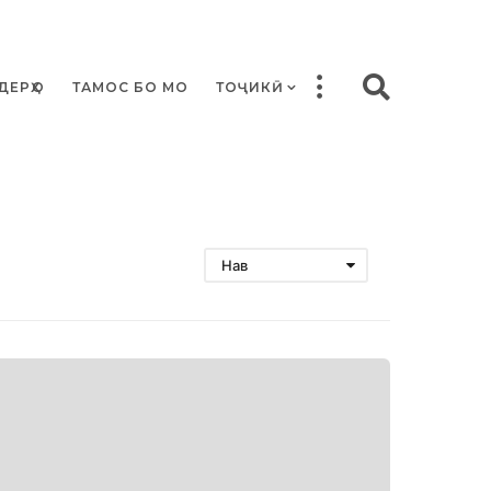
ДЕРҲО
ТАМОС БО МО
ТОҶИКӢ
Нав