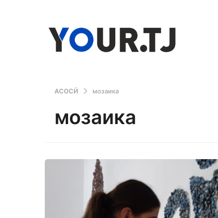
АСОСӢ
мозаика
мозаика