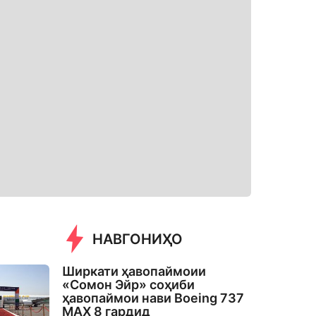
НАВГОНИҲО
Ширкати ҳавопаймоии
«Сомон Эйр» соҳиби
ҳавопаймои нави Boeing 737
MAX 8 гардид