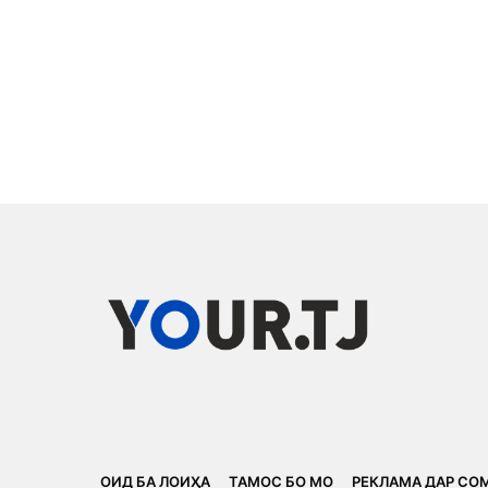
ОИД БА ЛОИҲА
ТАМОС БО МО
РЕКЛАМА ДАР СО