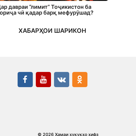
ар давраи “лимит” Тоҷикистон ба
ориҷа чӣ қадар барқ мефурӯшад?
ХАБАРҲОИ ШАРИКОН
© 2026 Ҳамаи ҳуқуқҳо ҳифз