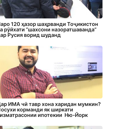
аро 120 ҳазор шаҳрванди Тоҷикистон
а рӯйхати “шахсони назоратшаванда”
ар Русия ворид шуданд
ар ИМА чӣ тавр хона харидан мумкин?
осухи корманди як ширкати
изматрасонии ипотекии Ню-Йорк