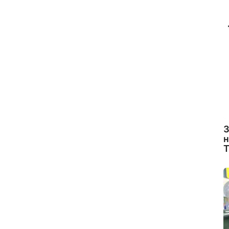
З
н
Т