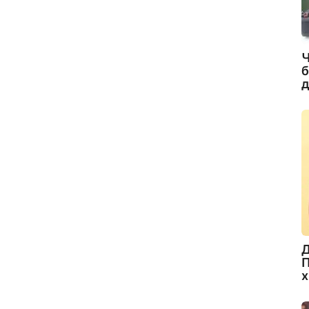
Ч
б
д
Д
П
х