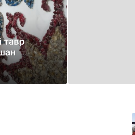
ӣ тавр
вшан