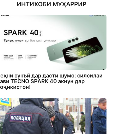
ИНТИХОБИ МУҲАРРИР
еҳни сунъӣ дар дасти шумо: силсилаи
ави TECNO SPARK 40 акнун дар
оҷикистон!