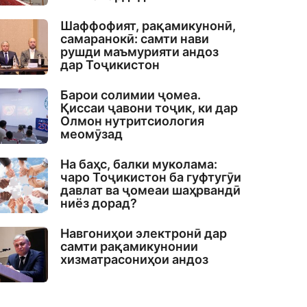
Шаффофият, рақамикунонӣ,
самаранокӣ: самти нави
рушди маъмурияти андоз
дар Тоҷикистон
Барои солимии ҷомеа.
Қиссаи ҷавони тоҷик, ки дар
Олмон нутритсиология
меомӯзад
На баҳс, балки муколама:
чаро Тоҷикистон ба гуфтугӯи
давлат ва ҷомеаи шаҳрвандӣ
ниёз дорад?
Навгониҳои электронӣ дар
самти рақамикунонии
хизматрасониҳои андоз