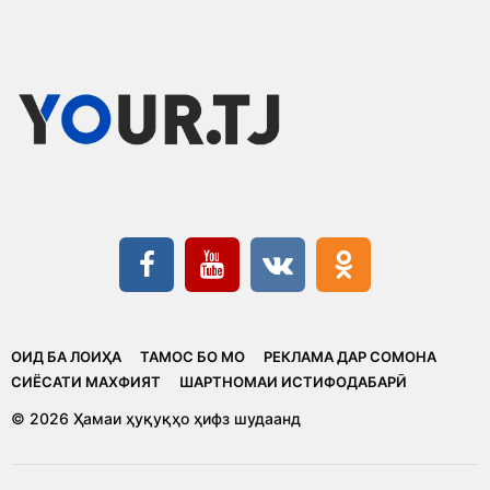
ОИД БА ЛОИҲА
ТАМОС БО МО
РЕКЛАМА ДАР СОМОНА
CИЁСАТИ МАХФИЯТ
ШАРТНОМАИ ИСТИФОДАБАРӢ
© 2026 Ҳамаи ҳуқуқҳо ҳифз шудаанд