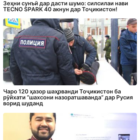
Зеҳни сунъӣ дар дасти шумо: силсилаи нави
TECNO SPARK 40 акнун дар Тоҷикистон!
Чаро 120 ҳазор шаҳрванди Тоҷикистон ба
рӯйхати “шахсони назоратшаванда” дар Русия
ворид шуданд