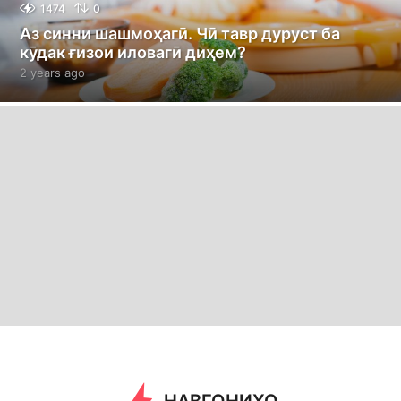
1474
0
Аз синни шашмоҳагӣ. Чӣ тавр дуруст ба
кӯдак ғизои иловагӣ диҳем?
2 years ago
2
y
e
a
r
s
a
g
o