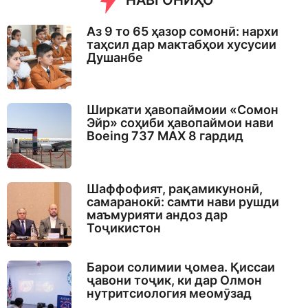
НАВГОНИҲО
Аз 9 то 65 ҳазор сомонӣ: нархи
таҳсил дар мактабҳои хусусии
Душанбе
Ширкати ҳавопаймоии «Сомон
Эйр» соҳиби ҳавопаймои нави
Boeing 737 MAX 8 гардид
Шаффофият, рақамикунонӣ,
самаранокӣ: самти нави рушди
маъмурияти андоз дар
Тоҷикистон
Барои солимии ҷомеа. Қиссаи
ҷавони тоҷик, ки дар Олмон
нутритсиология меомӯзад