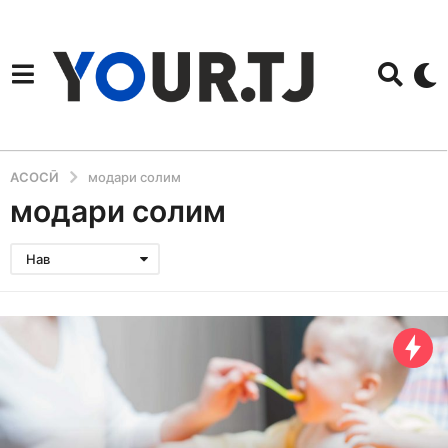
АСОСӢ
модари солим
модари солим
Нав