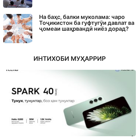
На баҳс, балки муколама: чаро
Тоҷикистон ба гуфтугӯи давлат ва
ҷомеаи шаҳрвандӣ ниёз дорад?
ИНТИХОБИ МУҲАРРИР