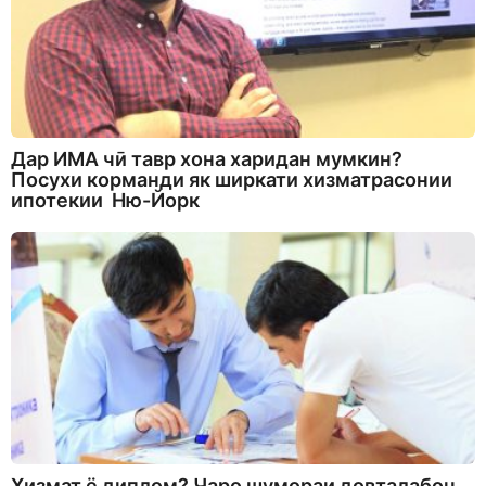
Дар ИМА чӣ тавр хона харидан мумкин?
Посухи корманди як ширкати хизматрасонии
ипотекии Ню-Йорк
Хизмат ё диплом? Чаро шумораи довталабон