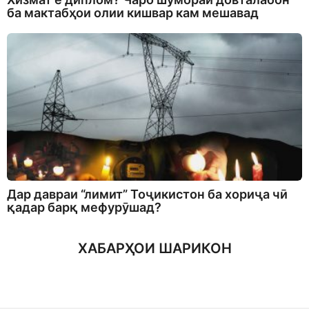
ба мактабҳои олии кишвар кам мешавад
Дар давраи “лимит” Тоҷикистон ба хориҷа чӣ
қадар барқ мефурӯшад?
ХАБАРҲОИ ШАРИКОН