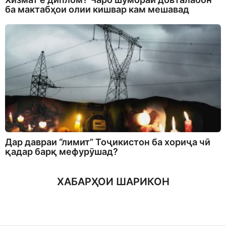
ба мактабҳои олии кишвар кам мешавад
Дар давраи “лимит” Тоҷикистон ба хориҷа чӣ
қадар барқ мефурӯшад?
ХАБАРҲОИ ШАРИКОН