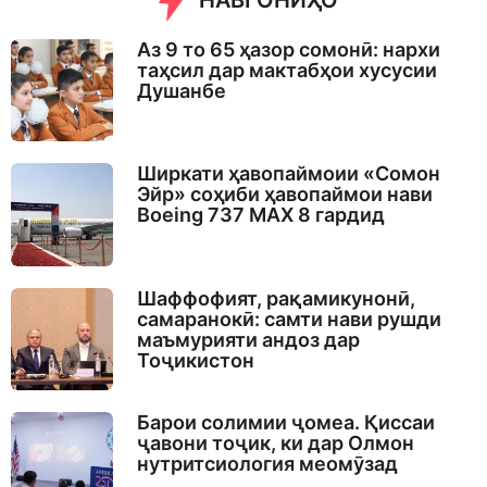
НАВГОНИҲО
Аз 9 то 65 ҳазор сомонӣ: нархи
таҳсил дар мактабҳои хусусии
Душанбе
Ширкати ҳавопаймоии «Сомон
Эйр» соҳиби ҳавопаймои нави
Boeing 737 MAX 8 гардид
Шаффофият, рақамикунонӣ,
самаранокӣ: самти нави рушди
маъмурияти андоз дар
Тоҷикистон
Барои солимии ҷомеа. Қиссаи
ҷавони тоҷик, ки дар Олмон
нутритсиология меомӯзад