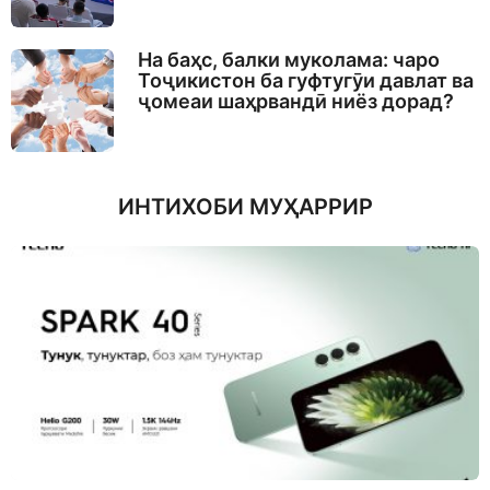
На баҳс, балки муколама: чаро
Тоҷикистон ба гуфтугӯи давлат ва
ҷомеаи шаҳрвандӣ ниёз дорад?
ИНТИХОБИ МУҲАРРИР