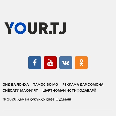
ОИД БА ЛОИҲА
ТАМОС БО МО
РЕКЛАМА ДАР СОМОНА
CИЁСАТИ МАХФИЯТ
ШАРТНОМАИ ИСТИФОДАБАРӢ
© 2026 Ҳамаи ҳуқуқҳо ҳифз шудаанд