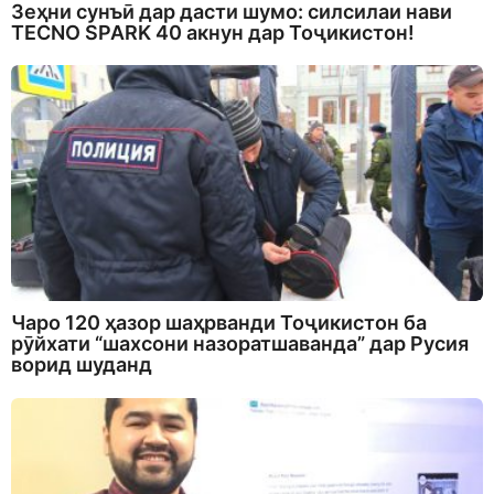
Зеҳни сунъӣ дар дасти шумо: силсилаи нави
TECNO SPARK 40 акнун дар Тоҷикистон!
Чаро 120 ҳазор шаҳрванди Тоҷикистон ба
рӯйхати “шахсони назоратшаванда” дар Русия
ворид шуданд