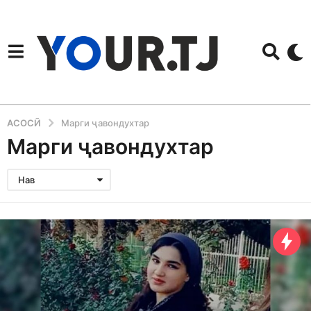
АСОСӢ
Марги ҷавондухтар
Марги ҷавондухтар
Нав