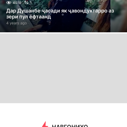
4010
1
Дар Душанбе ҷасади як ҷавондухтарро аз
зери пул ёфтаанд
4 years ago
4
y
e
a
r
s
a
g
o