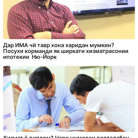
Дар ИМА чӣ тавр хона харидан мумкин?
Посухи корманди як ширкати хизматрасонии
ипотекии Ню-Йорк
Хизмат ё диплом? Чаро шумораи довталабон