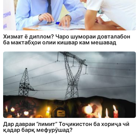
Хизмат ё диплом? Чаро шумораи довталабон
ба мактабҳои олии кишвар кам мешавад
Дар давраи “лимит” Тоҷикистон ба хориҷа чӣ
қадар барқ мефурӯшад?