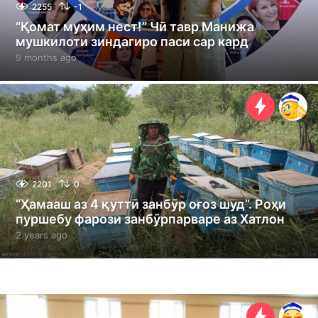
2255
-1
“Қомат муҳим нест!” Чӣ тавр Манижа
мушкилоти зиндагиро паси сар кард
9 months ago
9
m
o
n
t
h
s
a
g
o
2201
0
“Ҳамааш аз 4 қуттӣ занбӯр оғоз шуд”. Роҳи
пуршебу фарози занбӯрпарваре аз Хатлон
2 years ago
2
y
e
a
r
s
a