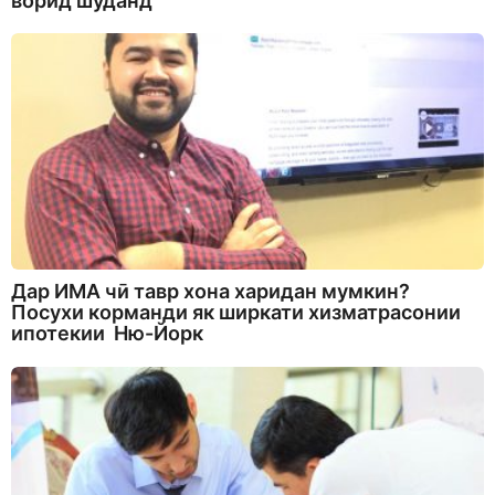
ворид шуданд
Дар ИМА чӣ тавр хона харидан мумкин?
Посухи корманди як ширкати хизматрасонии
ипотекии Ню-Йорк