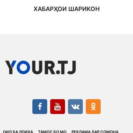
ХАБАРҲОИ ШАРИКОН
ОИД БА ЛОИҲА
ТАМОС БО МО
РЕКЛАМА ДАР СОМОНА