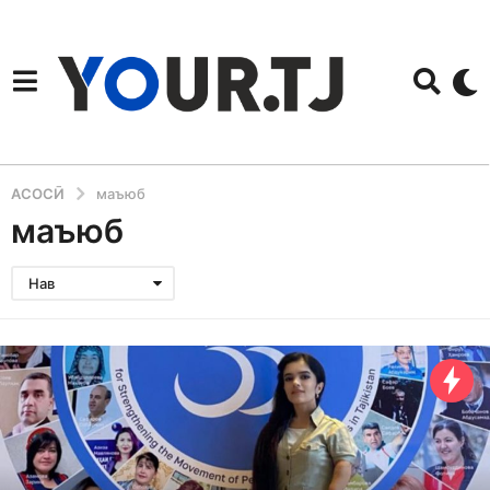
АСОСӢ
маъюб
маъюб
Нав