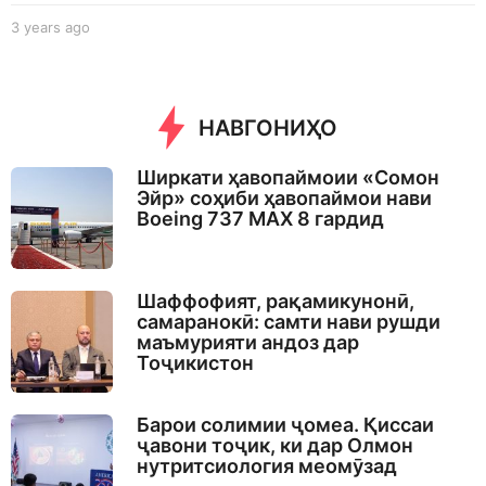
3 years ago
3
y
e
a
r
НАВГОНИҲО
s
a
g
Ширкати ҳавопаймоии «Сомон
o
Эйр» соҳиби ҳавопаймои нави
Boeing 737 MAX 8 гардид
Шаффофият, рақамикунонӣ,
самаранокӣ: самти нави рушди
маъмурияти андоз дар
Тоҷикистон
Барои солимии ҷомеа. Қиссаи
ҷавони тоҷик, ки дар Олмон
нутритсиология меомӯзад