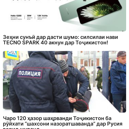
Зеҳни сунъӣ дар дасти шумо: силсилаи нави
TECNO SPARK 40 акнун дар Тоҷикистон!
Чаро 120 ҳазор шаҳрванди Тоҷикистон ба
рӯйхати “шахсони назоратшаванда” дар Русия