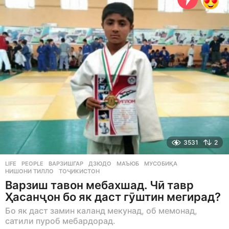
g
o
3531
2
LIFE
,
PEOPLE
ВАРЗИШГАР
,
ДЗЮДО
,
МАЪЮБ
,
МУСОБИҚА
,
НИШОНИ ТИЛЛО
,
ТОҶИКИСТОН
Варзиш тавон мебахшад. Чӣ тавр
Ҳасанҷон бо як даст гӯштин мегирад?
Бо як даст замин каланд мекунад, об мемонад,
сатили пуроб мебардорад.