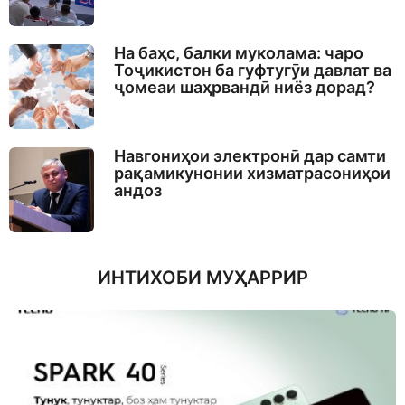
На баҳс, балки муколама: чаро
Тоҷикистон ба гуфтугӯи давлат ва
ҷомеаи шаҳрвандӣ ниёз дорад?
Навгониҳои электронӣ дар самти
рақамикунонии хизматрасониҳои
андоз
ИНТИХОБИ МУҲАРРИР