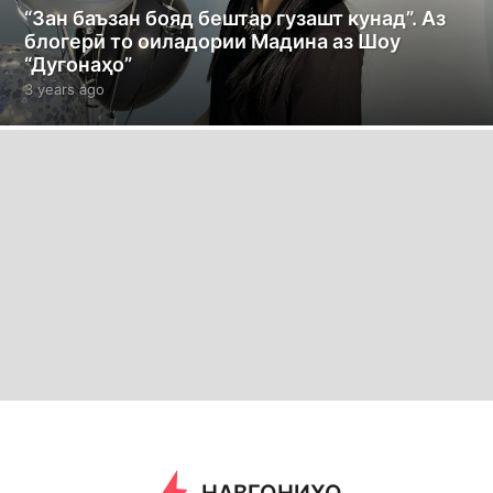
“Зан баъзан бояд бештар гузашт кунад”. Аз
блогерӣ то оиладории Мадина аз Шоу
“Дугонаҳо”
3 years ago
3
y
e
a
r
s
a
g
o