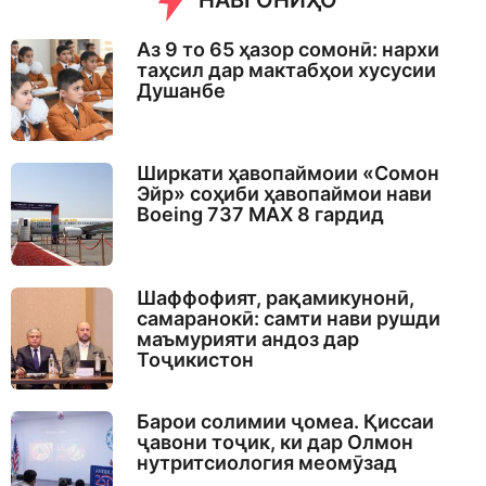
НАВГОНИҲО
Аз 9 то 65 ҳазор сомонӣ: нархи
таҳсил дар мактабҳои хусусии
Душанбе
Ширкати ҳавопаймоии «Сомон
Эйр» соҳиби ҳавопаймои нави
Boeing 737 MAX 8 гардид
Шаффофият, рақамикунонӣ,
самаранокӣ: самти нави рушди
маъмурияти андоз дар
Тоҷикистон
Барои солимии ҷомеа. Қиссаи
ҷавони тоҷик, ки дар Олмон
нутритсиология меомӯзад