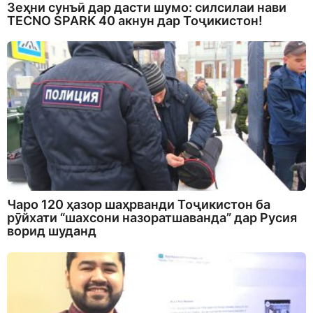
Зеҳни сунъӣ дар дасти шумо: силсилаи нави
TECNO SPARK 40 акнун дар Тоҷикистон!
Чаро 120 ҳазор шаҳрванди Тоҷикистон ба
рӯйхати “шахсони назоратшаванда” дар Русия
ворид шуданд