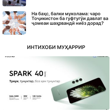
На баҳс, балки муколама: чаро
Тоҷикистон ба гуфтугӯи давлат ва
ҷомеаи шаҳрвандӣ ниёз дорад?
ИНТИХОБИ МУҲАРРИР