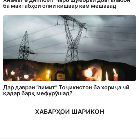
ба мактабҳои олии кишвар кам мешавад
Дар давраи “лимит” Тоҷикистон ба хориҷа чӣ
қадар барқ мефурӯшад?
ХАБАРҲОИ ШАРИКОН