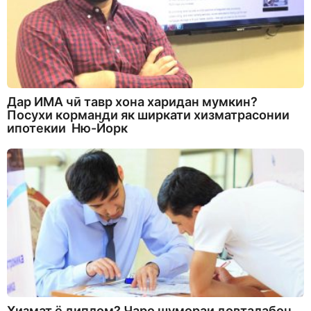
Дар ИМА чӣ тавр хона харидан мумкин?
Посухи корманди як ширкати хизматрасонии
ипотекии Ню-Йорк
Хизмат ё диплом? Чаро шумораи довталабон