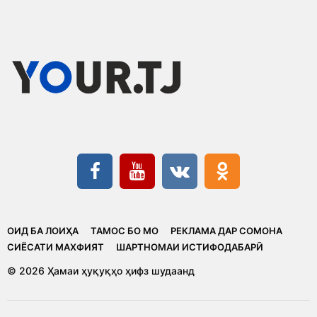
ОИД БА ЛОИҲА
ТАМОС БО МО
РЕКЛАМА ДАР СОМОНА
CИЁСАТИ МАХФИЯТ
ШАРТНОМАИ ИСТИФОДАБАРӢ
© 2026 Ҳамаи ҳуқуқҳо ҳифз шудаанд