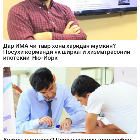
Дар ИМА чӣ тавр хона харидан мумкин?
Посухи корманди як ширкати хизматрасонии
ипотекии Ню-Йорк
Хизмат ё диплом? Чаро шумораи довталабон