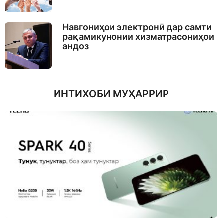
Навгониҳои электронӣ дар самти
рақамикунонии хизматрасониҳои
андоз
ИНТИХОБИ МУҲАРРИР