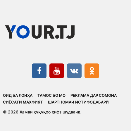
ОИД БА ЛОИҲА
ТАМОС БО МО
РЕКЛАМА ДАР СОМОНА
CИЁСАТИ МАХФИЯТ
ШАРТНОМАИ ИСТИФОДАБАРӢ
© 2026 Ҳамаи ҳуқуқҳо ҳифз шудаанд