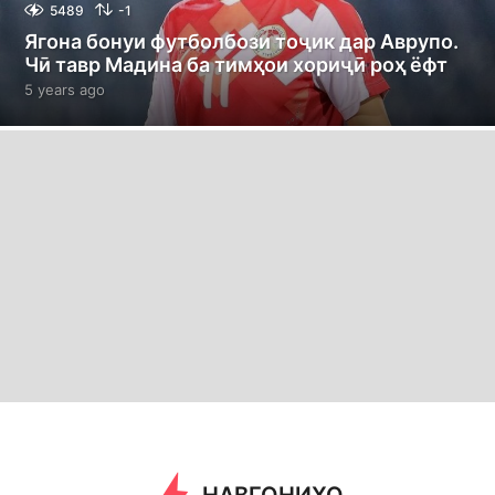
5489
-1
Ягона бонуи футболбози тоҷик дар Аврупо.
Чӣ тавр Мадина ба тимҳои хориҷӣ роҳ ёфт
5 years ago
5
y
e
a
r
s
a
g
o