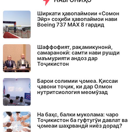
НАВГОНИҲО
Ширкати ҳавопаймоии «Сомон
Эйр» соҳиби ҳавопаймои нави
Boeing 737 MAX 8 гардид
Шаффофият, рақамикунонӣ,
самаранокӣ: самти нави рушди
маъмурияти андоз дар
Тоҷикистон
Барои солимии ҷомеа. Қиссаи
ҷавони тоҷик, ки дар Олмон
нутритсиология меомӯзад
На баҳс, балки муколама: чаро
Тоҷикистон ба гуфтугӯи давлат ва
ҷомеаи шаҳрвандӣ ниёз дорад?