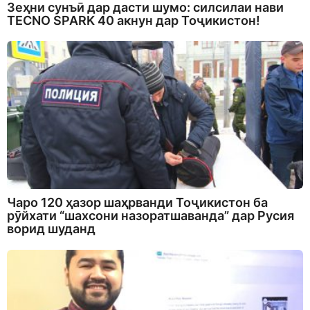
Зеҳни сунъӣ дар дасти шумо: силсилаи нави
TECNO SPARK 40 акнун дар Тоҷикистон!
Чаро 120 ҳазор шаҳрванди Тоҷикистон ба
рӯйхати “шахсони назоратшаванда” дар Русия
ворид шуданд