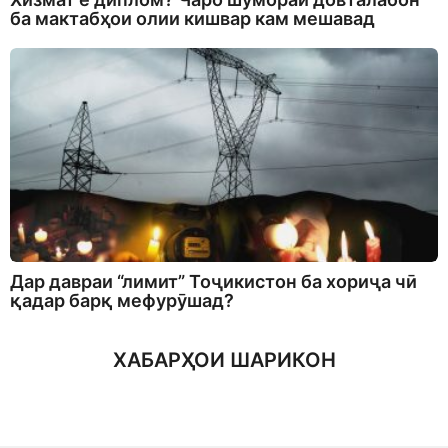
ба мактабҳои олии кишвар кам мешавад
Дар давраи “лимит” Тоҷикистон ба хориҷа чӣ
қадар барқ мефурӯшад?
ХАБАРҲОИ ШАРИКОН