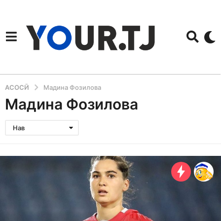
АСОСӢ
Мадина Фозилова
Мадина Фозилова
Нав