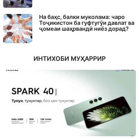
На баҳс, балки муколама: чаро
Тоҷикистон ба гуфтугӯи давлат ва
ҷомеаи шаҳрвандӣ ниёз дорад?
ИНТИХОБИ МУҲАРРИР