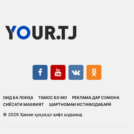
ОИД БА ЛОИҲА
ТАМОС БО МО
РЕКЛАМА ДАР СОМОНА
CИЁСАТИ МАХФИЯТ
ШАРТНОМАИ ИСТИФОДАБАРӢ
© 2026 Ҳамаи ҳуқуқҳо ҳифз шудаанд