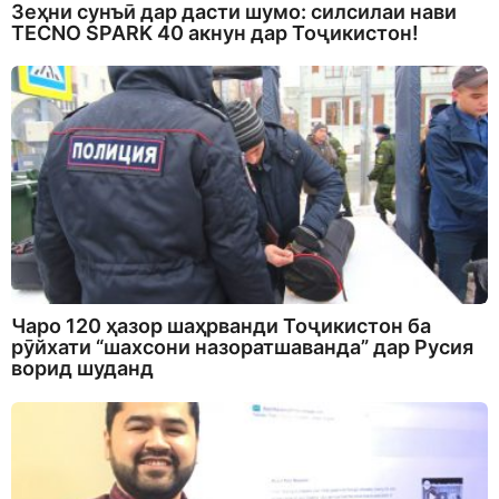
Зеҳни сунъӣ дар дасти шумо: силсилаи нави
TECNO SPARK 40 акнун дар Тоҷикистон!
Чаро 120 ҳазор шаҳрванди Тоҷикистон ба
рӯйхати “шахсони назоратшаванда” дар Русия
ворид шуданд