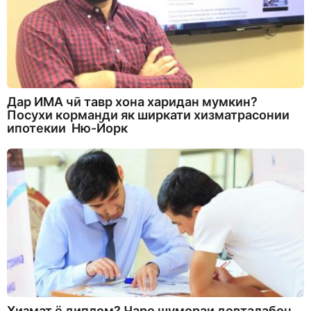
Дар ИМА чӣ тавр хона харидан мумкин?
Посухи корманди як ширкати хизматрасонии
ипотекии Ню-Йорк
Хизмат ё диплом? Чаро шумораи довталабон