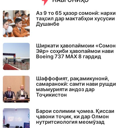
НАВГОНИҲО
Аз 9 то 65 ҳазор сомонӣ: нархи
таҳсил дар мактабҳои хусусии
Душанбе
Ширкати ҳавопаймоии «Сомон
Эйр» соҳиби ҳавопаймои нави
Boeing 737 MAX 8 гардид
Шаффофият, рақамикунонӣ,
самаранокӣ: самти нави рушди
маъмурияти андоз дар
Тоҷикистон
Барои солимии ҷомеа. Қиссаи
ҷавони тоҷик, ки дар Олмон
нутритсиология меомӯзад