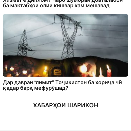
ба мактабҳои олии кишвар кам мешавад
Дар давраи “лимит” Тоҷикистон ба хориҷа чӣ
қадар барқ мефурӯшад?
ХАБАРҲОИ ШАРИКОН