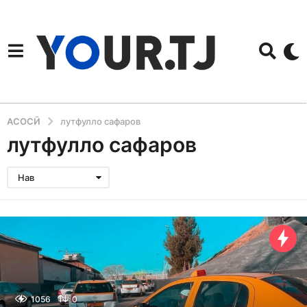
АСОСӢ
лутфулло сафаров
лутфулло сафаров
Нав
1056
0