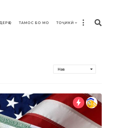
ДЕРҲО
ТАМОС БО МО
ТОҶИКӢ
Нав