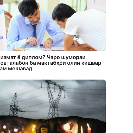
измат ё диплом? Чаро шумораи
овталабон ба мактабҳои олии кишвар
кам мешавад