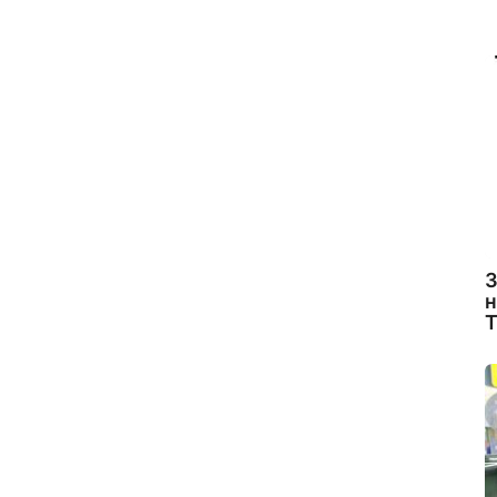
З
н
Т