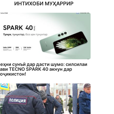
ИНТИХОБИ МУҲАРРИР
еҳни сунъӣ дар дасти шумо: силсилаи
ави TECNO SPARK 40 акнун дар
оҷикистон!