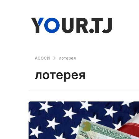
АСОСӢ
лотерея
лотерея