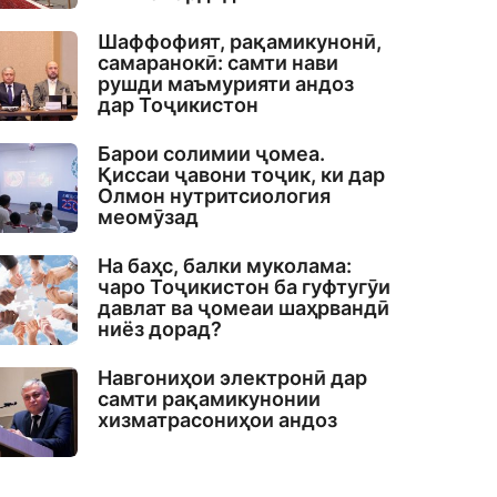
Шаффофият, рақамикунонӣ,
самаранокӣ: самти нави
рушди маъмурияти андоз
дар Тоҷикистон
Барои солимии ҷомеа.
Қиссаи ҷавони тоҷик, ки дар
Олмон нутритсиология
меомӯзад
На баҳс, балки муколама:
чаро Тоҷикистон ба гуфтугӯи
давлат ва ҷомеаи шаҳрвандӣ
ниёз дорад?
Навгониҳои электронӣ дар
самти рақамикунонии
хизматрасониҳои андоз