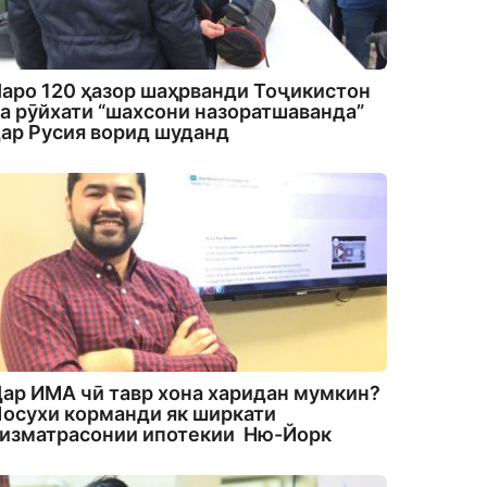
аро 120 ҳазор шаҳрванди Тоҷикистон
а рӯйхати “шахсони назоратшаванда”
ар Русия ворид шуданд
ар ИМА чӣ тавр хона харидан мумкин?
осухи корманди як ширкати
изматрасонии ипотекии Ню-Йорк