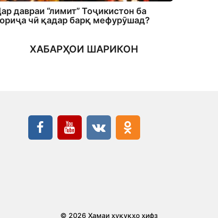
ар давраи “лимит” Тоҷикистон ба
ориҷа чӣ қадар барқ мефурӯшад?
ХАБАРҲОИ ШАРИКОН
© 2026 Ҳамаи ҳуқуқҳо ҳифз