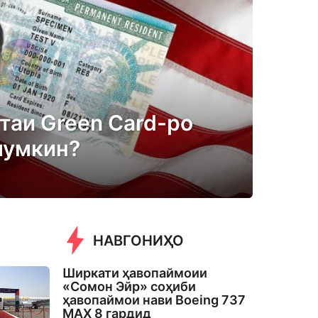
таи Green Card-ро
мумкин?
НАВГОНИҲО
Ширкати ҳавопаймоии
«Сомон Эйр» соҳиби
ҳавопаймои нави Boeing 737
MAX 8 гардид