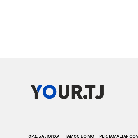
ОИД БА ЛОИҲА
ТАМОС БО МО
РЕКЛАМА ДАР СО