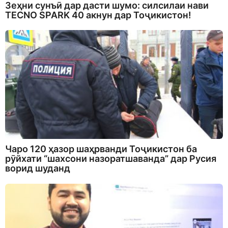
Зеҳни сунъӣ дар дасти шумо: силсилаи нави
TECNO SPARK 40 акнун дар Тоҷикистон!
Чаро 120 ҳазор шаҳрванди Тоҷикистон ба
рӯйхати “шахсони назоратшаванда” дар Русия
ворид шуданд