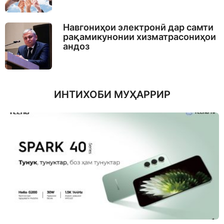
Навгониҳои электронӣ дар самти
рақамикунонии хизматрасониҳои
андоз
ИНТИХОБИ МУҲАРРИР