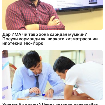
Дар ИМА чӣ тавр хона харидан мумкин?
Посухи корманди як ширкати хизматрасонии
ипотекии Ню-Йорк
Хизмат ё диплом? Чаро шумораи довталабон