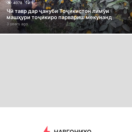
4078
1
Чӣ тавр дар ҷануби Тоҷикистон лимӯи
машҳури тоҷикиро парвариш мекунанд
3 years ago
3
y
e
a
r
s
a
g
o