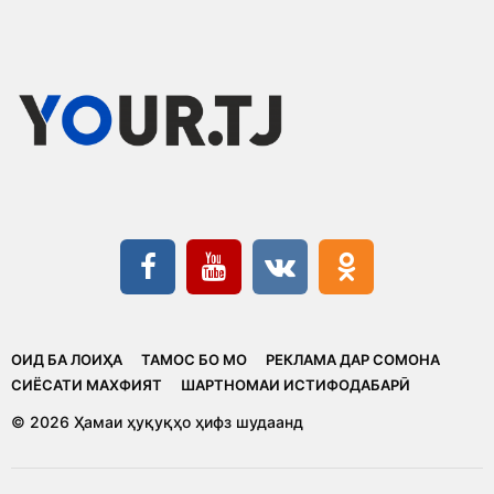
ОИД БА ЛОИҲА
ТАМОС БО МО
РЕКЛАМА ДАР СОМОНА
CИЁСАТИ МАХФИЯТ
ШАРТНОМАИ ИСТИФОДАБАРӢ
© 2026 Ҳамаи ҳуқуқҳо ҳифз шудаанд