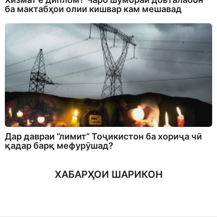
ба мактабҳои олии кишвар кам мешавад
Дар давраи “лимит” Тоҷикистон ба хориҷа чӣ
қадар барқ мефурӯшад?
ХАБАРҲОИ ШАРИКОН