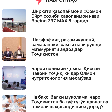
НАВГОНИҲО
Ширкати ҳавопаймоии «Сомон
Эйр» соҳиби ҳавопаймои нави
Boeing 737 MAX 8 гардид
Шаффофият, рақамикунонӣ,
самаранокӣ: самти нави рушди
маъмурияти андоз дар
Тоҷикистон
Барои солимии ҷомеа. Қиссаи
ҷавони тоҷик, ки дар Олмон
нутритсиология меомӯзад
На баҳс, балки муколама: чаро
Тоҷикистон ба гуфтугӯи давлат ва
ҷомеаи шаҳрвандӣ ниёз дорад?